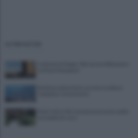
ULTIME NOTIZIE
La denuncia di Sappe: "Nel carcere di Benevento
continua l'emergenza"
Residenza universitaria: accordo tra Adisurc
Campania e Conservatorio
Fiume Calore, l’Asl: nessuna nuova moria, analisi
sui campioni in corso