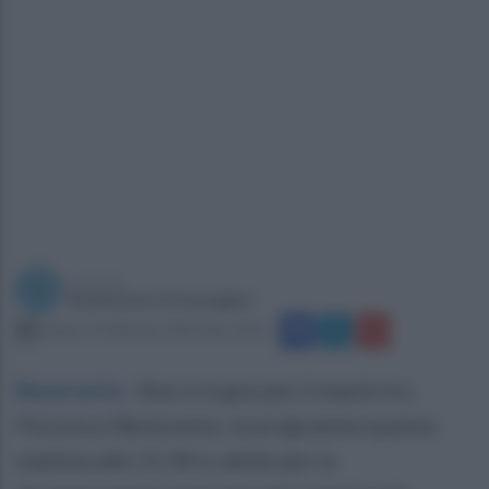
a cura di
Redazione Ottopagine
sabato 15 febbraio 2025 alle 13:32
Benevento
.
Non si è giocato il match tra
Pescara e Benevento, in programma questa
mattina alle 11:30 e valido per la