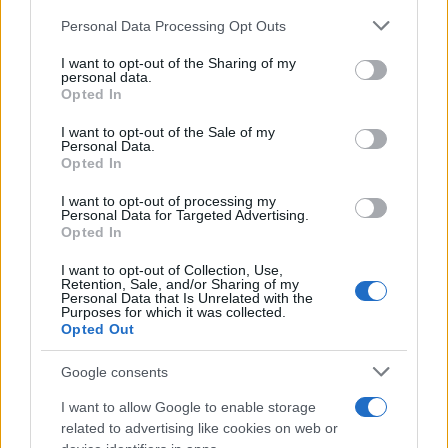
Personal Data Processing Opt Outs
This information may also be disclosed by us to third parties
on the IAB’s List of Downstream Participants that may further
I want to opt-out of the Sharing of my
disclose it to other third parties.
personal data.
Opted In
Please note that this website/app uses one or more Google
services and may gather and store information including but
I want to opt-out of the Sale of my
Personal Data.
not limited to your visit or usage behaviour. You may click to
Opted In
grant or deny consent to Google and its third-party tags to
use your data for below specified purposes in below Google
I want to opt-out of processing my
consent section.
Personal Data for Targeted Advertising.
Opted In
I want to opt-out of Collection, Use,
Retention, Sale, and/or Sharing of my
Personal Data that Is Unrelated with the
Purposes for which it was collected.
Opted Out
Google consents
I want to allow Google to enable storage
related to advertising like cookies on web or