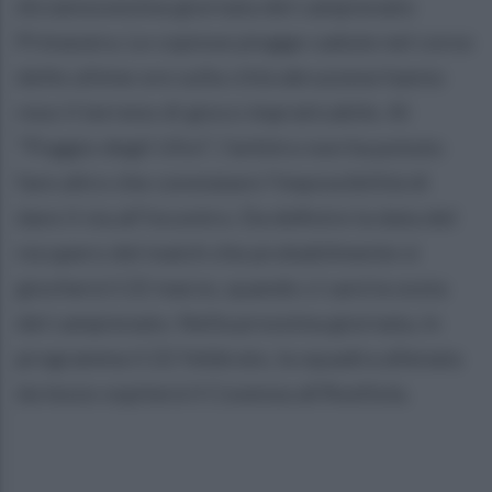
diciannovesima giornata del campionato
Primavera. Le copiose piogge cadute nel corso
delle ultime ore sulla città abruzzese hanno
reso il terreno di gioco impraticabile. Al
"Poggio degli Ulivi", l'arbitro non ha potuto
fare altro che constatare l'impossibilità di
dare il via all'incontro. Da definire la data del
recupero del match che probabilmente si
giocherà il 22 marzo, quando ci sarà la sosta
del campionato. Nella prossima giornata, in
programma il 22 febbraio, la squadra allenata
da Iezzo ospiterà il Cosenza all'Avellola.