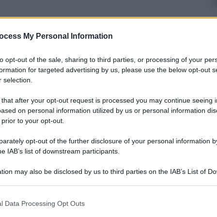
ocess My Personal Information
to opt-out of the sale, sharing to third parties, or processing of your per
formation for targeted advertising by us, please use the below opt-out s
 selection.
 that after your opt-out request is processed you may continue seeing i
ased on personal information utilized by us or personal information dis
 prior to your opt-out.
dicembre 2025 alle 18:24
rately opt-out of the further disclosure of your personal information by
he IAB’s list of downstream participants.
tion may also be disclosed by us to third parties on the IAB’s List of 
 that may further disclose it to other third parties.
dio, Squillante, Formicola, Manuzzi, Scalici,
 Cerbone), Milucci (15'st Scarpitella). A
 that this website/app uses one or more Google services and may gath
l Data Processing Opt Outs
including but not limited to your visit or usage behaviour. You may click 
Martello, Palmieri, D'Ambrosio, Paolini,