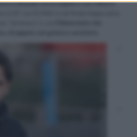
ove e difende con le unghie e con i denti il
ze al 42' con Di Mitri e nel finale Suppa salva
si. Termina 2-1, con
il Benevento che
a, strappata con grinta e carattere.