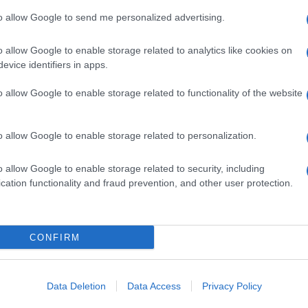
 affrontano a viso aperto. Il Benevento si fa
to allow Google to send me personalized advertising.
 Il Palermo risponde con
Di Mitri
che trova la
o allow Google to enable storage related to analytics like cookies on
i al vantaggio con
Occhione
che da pochi passi
evice identifiers in apps.
gio del Benevento arriva al 29'
e porta la firma
o allow Google to enable storage related to functionality of the website
non lascia scampo a
Balaguss per il gol dell'1-0.
orio
che trova la facile parata di
Suppa
. Il
o allow Google to enable storage related to personalization.
 e
viene messo a segno nuovamente da
el 2-0.
o allow Google to enable storage related to security, including
cation functionality and fraud prevention, and other user protection.
 si rende pericoloso con Di
Mitri che trova
ici minuti dal fischio d'inizio,
il Benevento
CONFIRM
 di Kwete per eccessive proteste
. Nonostante
 vicini al tris con Miranda, ma la sua partita
Data Deletion
Data Access
Privacy Policy
 dall'arbitro per un fallo commesso all'altezza