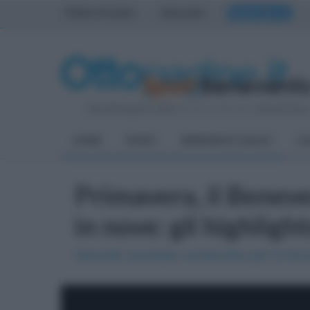
PRIMA PAGINA
AVELLINO
BENEVENTO
Giovedì 6 Agosto 2026
| Direttore Editoriale:
Antonio Sass
HOME
SPORT
BENEVENTO CALCIO
CA
Primavera, il Benev
in nove: gli highligh
Secondo successo consecutivo per la form