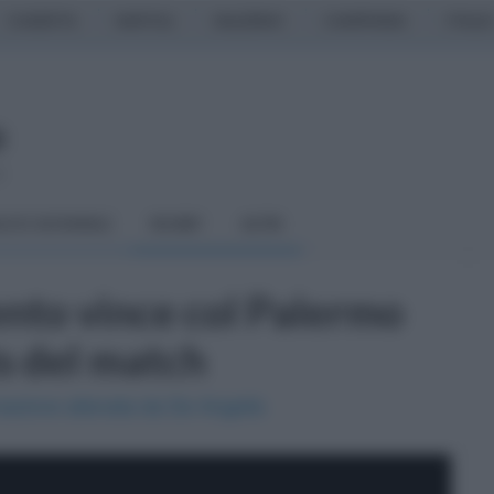
CASERTA
NAPOLI
SALERNO
CAMPANIA
ITALIA
o
LCIO GIOVANILE
RUGBY
ALTRI
ento vince col Palermo
ts del match
azione allenata da De Angelis