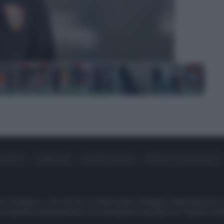
ONTATTI
PUBBLICITÀ
LAVORA CON NOI
PRIVACY / COOKIE POLICY
e di Avellino n. 331 del 23/11/1995 Iscritto al Registro degli Operator
consentita esclusivamente una riproduzione parziale con citazione della