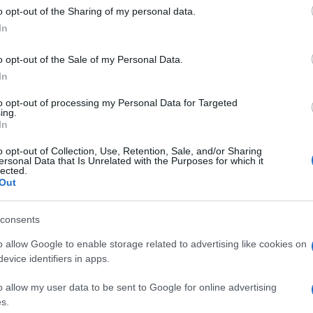
 to Google and its third-party tags to use your data for below specifi
o opt-out of the Sharing of my personal data.
ogle consent section.
In
1'st Brancato), Di Gregorio, Hulidov (1'st
o opt-out of the Sale of my Personal Data.
Avena, Grippa (19'st Ribaudo), Di Mitri,
In
 Pizzuto, Federico, Galletti, Gambino. All.:
to opt-out of processing my Personal Data for Targeted
ing.
In
o opt-out of Collection, Use, Retention, Sale, and/or Sharing
:
Ciufoli di Albano Laziale e Fiore di Roma 1
ersonal Data that Is Unrelated with the Purposes for which it
lected.
Out
t Di Mitri
consents
iranda
o allow Google to enable storage related to advertising like cookies on
evice identifiers in apps.
nevento
che all'Avellola batte il
Palermo
al
 dagli animi tesi, con i giallorossi che
o allow my user data to be sent to Google for online advertising
s.
sa di una gestione poco serena della terna