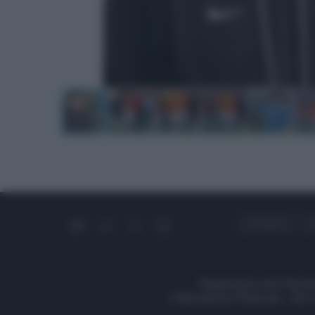
CHI SIAMO
C
Registrazione del Tribunal
© Riproduzione Riservata – Ne è 