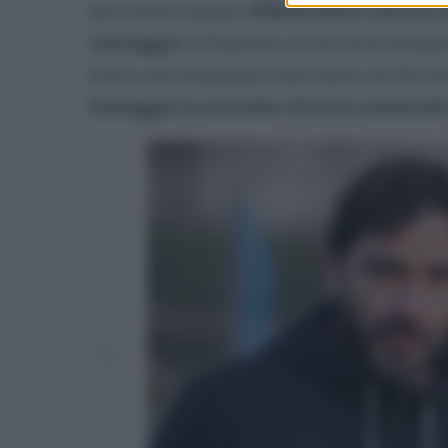
del centrocampo.
Il Benevento resta in n
vantaggio
. Il Palermo accorcia le distan
tutto con un grande intervento su Nicolo
festeggia la seconda vittoria consecutiv