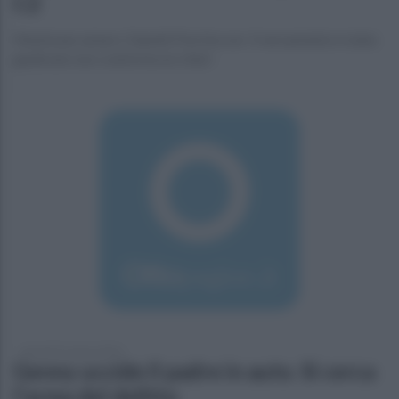
C2
Masticano amaro i Sanniti Five Soccer: Il versamento è stato
giudicato non conforme ai criteri
giovedì 31 marzo 2016
Genny uccide il padre in auto. Si cerca
l'arma del delitto