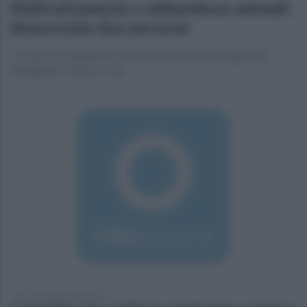
Maltrattamento e abbandono animali:
denunciate due persone
17 cani e 75 animali da cortile, erano rinchiusi in gabbie
inadeguate. Tutte le foto
giovedì 22 settembre 2016