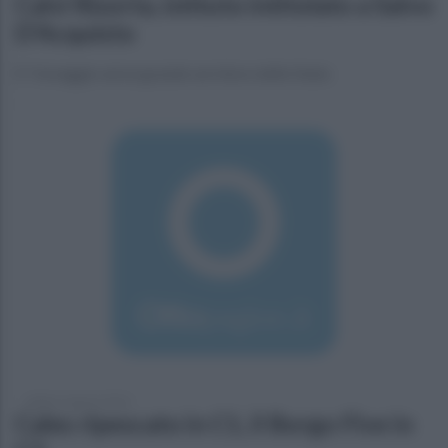
Calvi Risorta, istituto intitolato a Salvo
D'Acquisto
E' l'omaggio ad un grande servitore dello Stato
sabato 6 agosto 2016
Cales ripescato in C1, il Borgo Five in