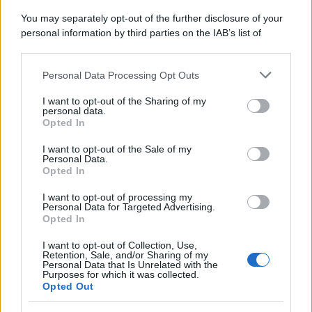
You may separately opt-out of the further disclosure of your
personal information by third parties on the IAB’s list of
downstream participants.
Personal Data Processing Opt Outs
This information may also be disclosed by us to third parties
on the IAB’s List of Downstream Participants that may further
I want to opt-out of the Sharing of my
disclose it to other third parties.
personal data.
Opted In
Please note that this website/app uses one or more Google
services and may gather and store information including but
I want to opt-out of the Sale of my
Personal Data.
not limited to your visit or usage behaviour. You may click to
Opted In
grant or deny consent to Google and its third-party tags to
use your data for below specified purposes in below Google
I want to opt-out of processing my
consent section.
Personal Data for Targeted Advertising.
Opted In
I want to opt-out of Collection, Use,
Retention, Sale, and/or Sharing of my
Personal Data that Is Unrelated with the
Purposes for which it was collected.
Opted Out