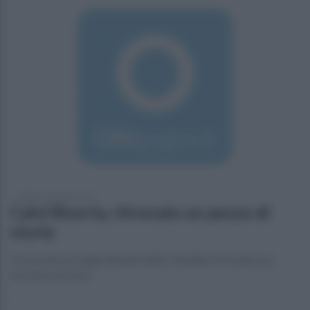
sabato 9 gennaio 2016
Calvi Risorta, ritrovato un pezzo di
storia
Tra la memori degli abitanti della cittadina ritrovata una
vecchia orazione