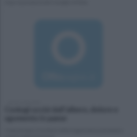
Dopo la pronuncia del Consiglio di Stato
martedì 1 marzo 2016
Coniugi uccisi dall'albero, dolore e
sgomento in paese
I funerali dopo il via libera della magistratura potrebbero
essere celebrati domani