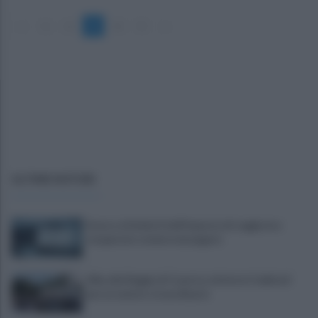
«
1
2
3
4
5
»
ULTIME NOTIZIE
Scacco ai furbetti dell'imposta di soggiorno:
recuperate somme mai pagate
Alba alla Reggia di Caserta, visitatori triplicati
per un evento straordinario