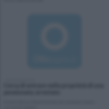
lunedì 29 febbraio 2016
Cerca di entrare nella proprietà di una
pensionata: arrestato
Ai domiciliari un 24enne fermato dai carabinieri mentre
cercava di scapapre