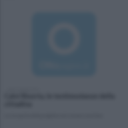
sabato 9 gennaio 2016
Calvi Risorta, le testimonianze della
cittadina
La riscoperta della preghiera nel comune casertano