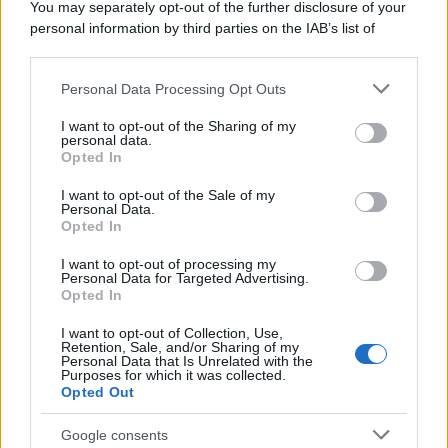
You may separately opt-out of the further disclosure of your
personal information by third parties on the IAB’s list of
downstream participants.
Personal Data Processing Opt Outs
This information may also be disclosed by us to third parties
on the IAB’s List of Downstream Participants that may further
I want to opt-out of the Sharing of my
disclose it to other third parties.
personal data.
Opted In
Please note that this website/app uses one or more Google
services and may gather and store information including but
I want to opt-out of the Sale of my
Personal Data.
not limited to your visit or usage behaviour. You may click to
Opted In
grant or deny consent to Google and its third-party tags to
use your data for below specified purposes in below Google
I want to opt-out of processing my
consent section.
Personal Data for Targeted Advertising.
Opted In
I want to opt-out of Collection, Use,
Retention, Sale, and/or Sharing of my
Personal Data that Is Unrelated with the
Purposes for which it was collected.
Opted Out
Google consents