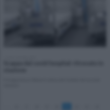
lunedì 7 settembre 2020
Scappa dal covid hospital: ritrovato in
stazione
Protagonista un 30enne in attesa del risultato del secondo
tampone
«
16
17
18
19
20
21
22
23
24