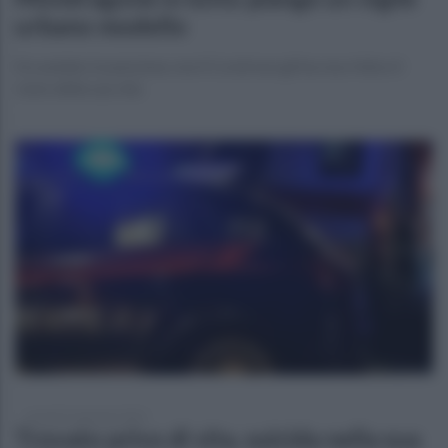
urbano modello
Era andato in pensione, ma il Covid non gli ha reso felice il
resto della sua vita
venerdì 15 gennaio 2021
Trovato privo di vita, suicida nella sua