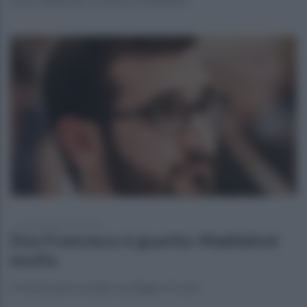
martedì 8 dicembre 2020
Don Francesco è guarito: Maddaloni
esulta
Il vicario parrocchiale sconfigge il Covid