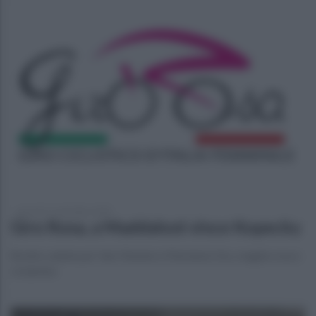
giovedì 17 settembre 2020
Giro Rosa, a Maddaloni vince Kopecky
Brutte cadute per Van Vleuten e Marianne Vos, maglia rosa e
ciclamino