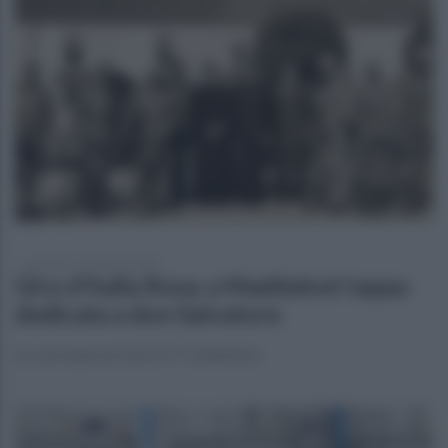
venerdì 11 settembre 2020
Giro d’Italia Rosa: a Maddaloni tappa
dedicata a don Salvatore
La carovana arriverà il 17 settembre