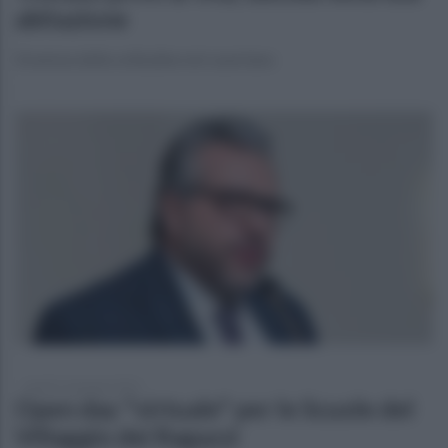
abitazione
Dramma della solitudine nel casertano
lunedì 11 gennaio 2021
Open day "virtuale" per le Scuole del
Villaggio dei Ragazzi