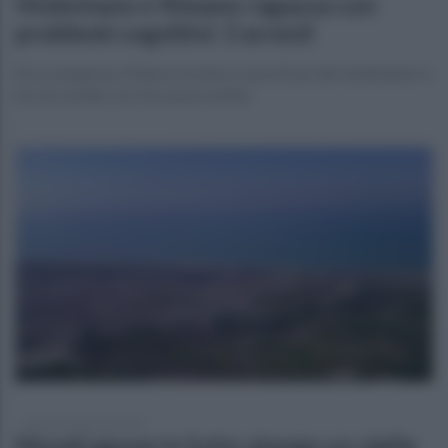
Violentano e filmano ragazza con
problemi cognitivi: 3 arresti
Era scomparsa, l'hanno trovata a casa di uno dei violentatori e
ha raccontato ciò che aveva subito
giovedì 21 gennaio 2021
Mondragone in lutto piange un vigile