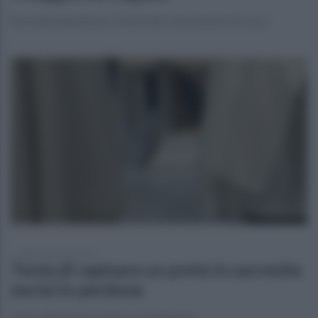
Seconda esperienza. L'invito del commissario De Luca
sabato 2 gennaio 2021
Tenta di rapinare un prete in sacrestia
ma lui lo perdona
Gesto disperato in chiesa a Maddaloni