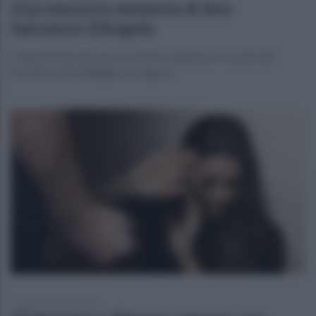
Una messa in memoria di don
Salvatore d’Angelo
Celebrazione del vescovo Pietro Lagnese in ricordo del
fondatore del villaggio dei ragazzi
lunedì 25 gennaio 2021