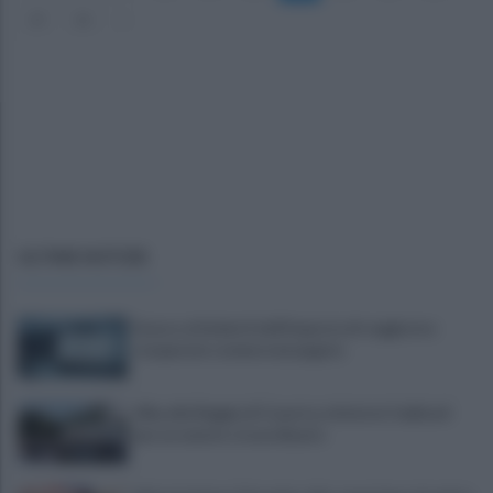
25
26
»
ULTIME NOTIZIE
Scacco ai furbetti dell'imposta di soggiorno:
recuperate somme mai pagate
Alba alla Reggia di Caserta, visitatori triplicati
per un evento straordinario