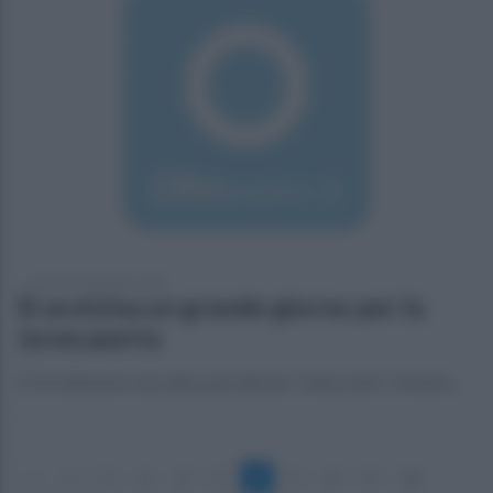
venerdì 9 settembre 2016
Si avvicina un grande giorno per la
Juvecaserta
Il 14 settembre una data speciale per i bianconeri: l'evento...
«
1
2
3
4
5
6
7
8
9
10