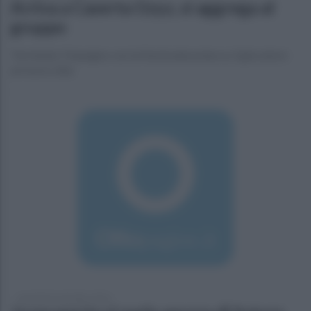
Arriva a Caserta Ozyz, si aggrega al
gruppo
Terminato l'impegno con la Nazionale polacca, il giocatore
arriva in città
martedì 20 settembre 2016