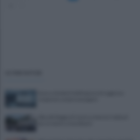
11
»
ULTIME NOTIZIE
Scacco ai furbetti dell'imposta di soggiorno:
recuperate somme mai pagate
Alba alla Reggia di Caserta, visitatori triplicati
per un evento straordinario