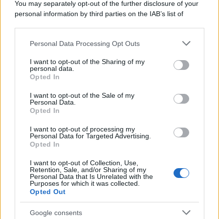
You may separately opt-out of the further disclosure of your
personal information by third parties on the IAB’s list of
downstream participants.
Personal Data Processing Opt Outs
This information may also be disclosed by us to third parties
on the IAB’s List of Downstream Participants that may further
I want to opt-out of the Sharing of my
disclose it to other third parties.
personal data.
Opted In
Please note that this website/app uses one or more Google
services and may gather and store information including but
I want to opt-out of the Sale of my
Personal Data.
not limited to your visit or usage behaviour. You may click to
Opted In
grant or deny consent to Google and its third-party tags to
use your data for below specified purposes in below Google
I want to opt-out of processing my
consent section.
Personal Data for Targeted Advertising.
Opted In
I want to opt-out of Collection, Use,
Retention, Sale, and/or Sharing of my
Personal Data that Is Unrelated with the
Purposes for which it was collected.
Opted Out
Google consents