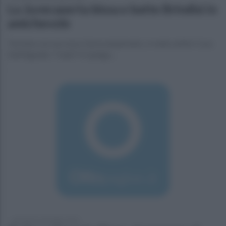
La Juvecaserta bissa e batte Brindisi in
amichevole
Termina con successo il precampionato, si vede subito Czyz.
Dell'Agnello: Traini? Vi spiego...
giovedì 22 settembre 2016