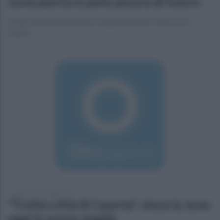
Juvecaserta si parla ancora di futuro
Iavazzi dovrebbe lasciare completamente il club, ecco i
motivi...
lunedì 19 settembre 2016
"Trofeo città di Caserta", vince la Juve:
oggi le nuove maglie