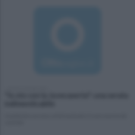
giovedì 15 settembre 2016
"Io sto con la Juvecaserta": una serata
indimenticabile
Grandissimo successo, artisti nazionali e il cuore enorme dei
casertani