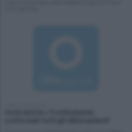
Cinque aziende hanno scelto di legare il proprio marchio ai
colori bianconeri
sabato 17 settembre 2016
Juvecaserta: c'è entusiasmo,
confermati tutti gli abbonamenti
Chi era in possesso dell'abbonamento della scorsa stagione,