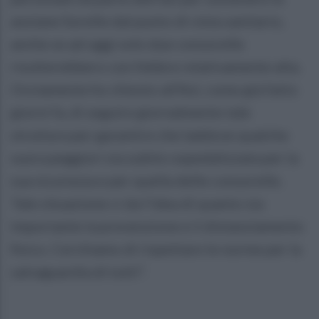
anziane Sorelle dal punto di vista sanitario,
anche se ad oggi solo due consorelle
risulterebbero con febbre relativamente alta.
Ovviamente ho chiesto all’Asl, come già fatto
giorni fa, di seguire giornalmente tale
struttura per garantire che laddove qualche
suora peggiori sia subito ospedalizzata per la
sua sicurezza e per quella delle consorelle.
Tale situazione ci da l’idea di quanto sia
importante la prevenzione e il distanziamento
fisico. Cerchiamo di rispettare le norme per la
salvaguardia di tutti”.