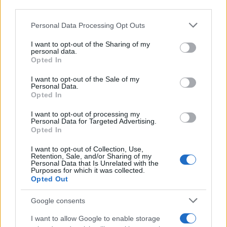
downstream participants.
Personal Data Processing Opt Outs
This information may also be disclosed by us to third parties
on the IAB’s List of Downstream Participants that may further
I want to opt-out of the Sharing of my
disclose it to other third parties.
personal data.
Opted In
Please note that this website/app uses one or more Google
services and may gather and store information including but
I want to opt-out of the Sale of my
Personal Data.
not limited to your visit or usage behaviour. You may click to
Opted In
grant or deny consent to Google and its third-party tags to
use your data for below specified purposes in below Google
I want to opt-out of processing my
consent section.
Personal Data for Targeted Advertising.
Opted In
I want to opt-out of Collection, Use,
Retention, Sale, and/or Sharing of my
Personal Data that Is Unrelated with the
Purposes for which it was collected.
Opted Out
Google consents
I want to allow Google to enable storage