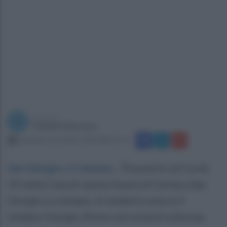
a cura di
Claudio Mazzone
domenica 18 ottobre 2020 alle 21:11
San Giorgio a Cremano
.
70 positivi al Covid-
19 nella Casa di riposo Suore di Carità a San
Giorgio a cremano. A renderlo noto è il
sindaco Giorgio Zinno con un post sulla sua