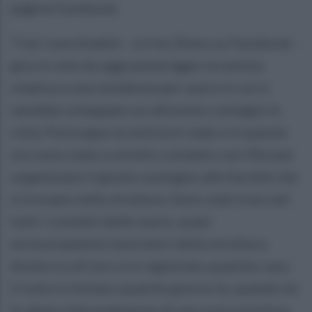
pagina Facebook.
“Cari concittadini - scrive Zinno su Facebook -
gira in rete da oggi pomeriggio la notizia
relativa a una residenza per suore in cui si
sarebbe sviluppato un altissimo contagio in
città. Purtroppo la notizia è reale e in queste
ore sono stato a stretto contatto con l’Asl per
organizzare il giusto sostegno alle Sorelle che
si trovano nella struttura. Sono stati tracciati
tutti i contatti delle suore, quasi
esclusivamente lavoratori della struttura.
Anche tra di loro si è registrato qualche caso.
Il tutto è iniziato qualche giorno fa, quando mi
fu detto informalmente di una suora positiva.