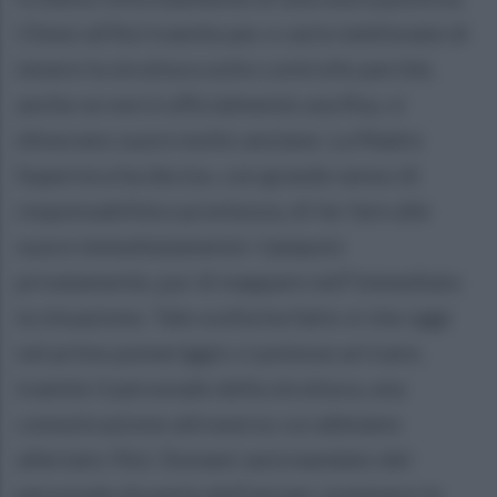
Chiesi all’Asl tramite pec e varie telefonate di
tenere la struttura sotto controllo perché,
anche se non è ufficialmente una Rsa, vi
dimorano suore molto anziane. La Madre
Superiora ha deciso, con grande senso di
responsabilità e prontezza, di far fare alle
suore immediatamente i tamponi
privatamente, pur di mappare nell’immediato
la situazione. Tale scelta ha fatto sì che oggi
nel primo pomeriggio ci potesse arrivare,
tramite il personale della struttura, una
comunicazione attraverso cui abbiamo
allertato l’Asl. Domani sarà mandato del
personale da parte dell’asl per sostenere le