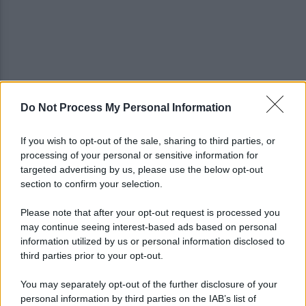
Do Not Process My Personal Information
Cappuccio bianco e machete, assalta il negozio:
incastrato dai video, arrestato
If you wish to opt-out of the sale, sharing to third parties, or
processing of your personal or sensitive information for
Minacce di morte al sindaco di Striano: 67enne
targeted advertising by us, please use the below opt-out
arrestato e ai domiciliari
section to confirm your selection.
Please note that after your opt-out request is processed you
may continue seeing interest-based ads based on personal
information utilized by us or personal information disclosed to
third parties prior to your opt-out.
You may separately opt-out of the further disclosure of your
personal information by third parties on the IAB’s list of