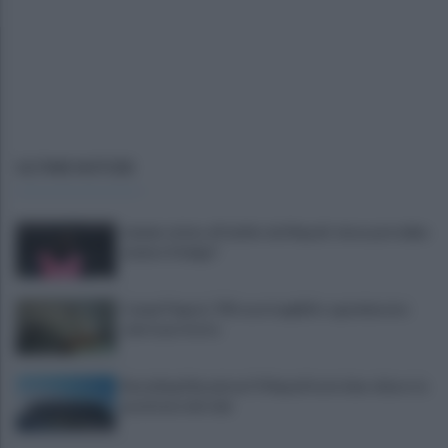
ULTIME NOTIZIE
Lukaku vicino all'addio dal Napoli: dove potrebbe
andare il belga?
Campi Flegrei, 700 case inagibili e sgomberate:
sale la protesta
Restyling Maradona? Il Napoli ha le idee chiare: la
posizione del club