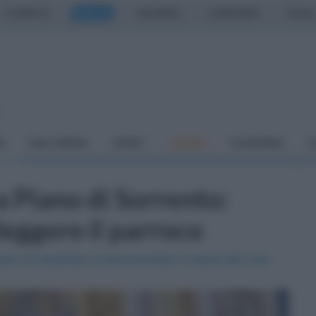
CASERTA
NAPOLI
SALERNO
CAMPANIA
ITALIA
o
À
DAI COMUNI
SPORT
CUCINA
ECONOMIA
C
a Piano di Sorrento:
leggere il parroco
iulo ha illustrato e documentato il valore del voto