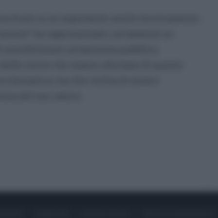
osa di più su un argomento anche tecnicamente
razione" ha rappresentato certamente un
sensibilizzare un'opinione pubblica
delle storie che stanno alla base di questo
ecclesiastica, ma che rischia di essere
zza del suo valore.
ONTATTI
PUBBLICITÀ
LAVORA CON NOI
PRIVACY / COOKIE POLICY