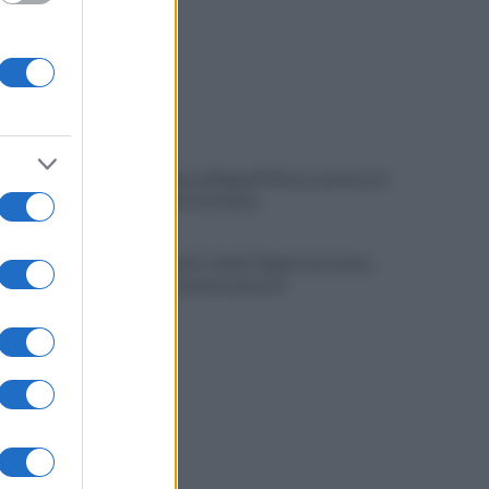
Gabriel Jesus al Napoli? Pista concreta: le
ultime sulla trattativa
Napoli, Meret o Savic? Spunta un nuovo
nome per la porta azzurra!