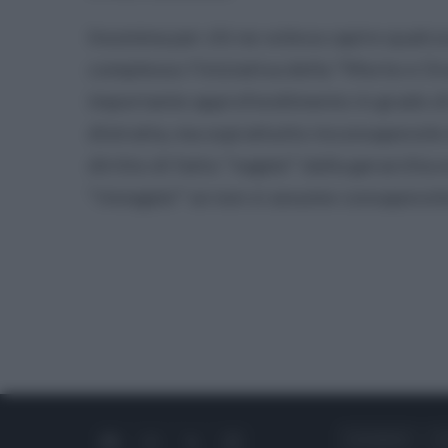
Insomma per chi ne voleva capire qualc
complesso l'iniziativa della "Morte e O
importante approfondimento in grado di 
distratta, ma soprattutto inconsapevole 
diritto di fatto "
negato
" dalla gerarchia 
"
rinnegato
" se non si assume consapevole
CHI SIAMO
C