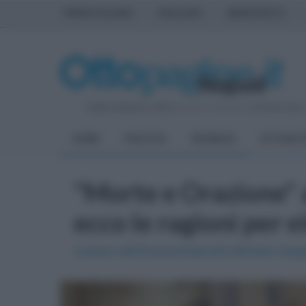
PRIMA PAGINA
AVELLINO
BENEVENTO
Sabato 8 Agosto 2026
| Direttore Editoriale:
Antonio Sass
HOME
POLITICA
CRONACA
ATTUALIT
"Morte e Orazione" 
ecco le ragioni per e
Il priore dell'Arciconfraternita Michele Garg