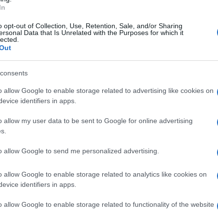
parroco
, è stata al centro di un interessante
In
confraternita "
Morte e Orazione
" di
Piano di
o opt-out of Collection, Use, Retention, Sale, and/or Sharing
ersonal Data that Is Unrelated with the Purposes for which it
iulo
.
lected.
Out
fronto ci ha pensato
Fabrizio d'Esposito
,
consents
 anche uno dei componenti
ita che ha inquadrato la discussione a
o allow Google to enable storage related to advertising like cookies on
evice identifiers in apps.
erimento di
don Pasquale Irolla
, da 16 anni
o allow my user data to be sent to Google for online advertising
alla nomina di
Don Antonino D'Esposito
che
s.
ere la guida di una delle più antiche e
to allow Google to send me personalized advertising.
o allow Google to enable storage related to analytics like cookies on
lla successe all'attuale Vescovo di Avellino
evice identifiers in apps.
il primo della lunga storia dei parroci della
o allow Google to enable storage related to functionality of the website
voto popolare, così come il suo successore