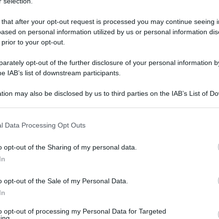
 selection.
 that after your opt-out request is processed you may continue seeing i
ased on personal information utilized by us or personal information dis
 prior to your opt-out.
rately opt-out of the further disclosure of your personal information by
he IAB’s list of downstream participants.
tion may also be disclosed by us to third parties on the IAB’s List of 
 that may further disclose it to other third parties.
 that this website/app uses one or more Google services and may gath
l Data Processing Opt Outs
including but not limited to your visit or usage behaviour. You may click 
 giugno 2022 alle 21:14
 to Google and its third-party tags to use your data for below specifi
o opt-out of the Sharing of my personal data.
ogle consent section.
In
o, che non è pro o contro qualcuno visto che don
don Antonino D'Esposito lascia Castellammare di
o opt-out of the Sale of my Personal Data.
In
di patronato
, cioè della prerogativa dei
to opt-out of processing my Personal Data for Targeted
ing.