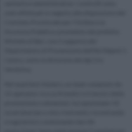
sanitarie e amministrative. I controlli sono
stati effettuati in seguito alle disposizioni del
Comitato Provinciale per l'Ordine e la
Sicurezza Pubblica, presieduto dal prefetto
Michele di Bari, con il supporto del
Dipartimento di Prevenzione dell’Asl Napoli 1
Centro, sotto la direzione del dg Ciro
Verdoliva.
Nel quartiere Vomero, un team composto da
15 operatori, tra cui 8 medici e 6 tecnici della
prevenzione e alimentari, ha ispezionato 10
locali (due bar e otto ristoranti), riscontrando
irregolarità e comminando ben 44
prescrizioni. Sono state emesse 5 sanzioni per