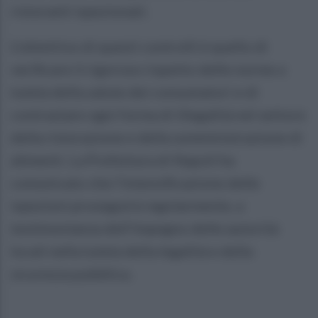
ristoranti ispezionati.
L’obiettivo di questi controlli è quello di
verificare il rigoroso rispetto delle norme a
tutela della salute dei consumatori e di
contrastare ogni forma di illegalità nel settore
della ristorazione e della somministrazione di
alimenti. La Prefettura di Napoli ha
comunicato che l’intensificazione delle
ispezioni proseguirà regolarmente, a
testimonianza dell'impegno delle autorità
locali nella tutela della legalità e della
sicurezza pubblica.