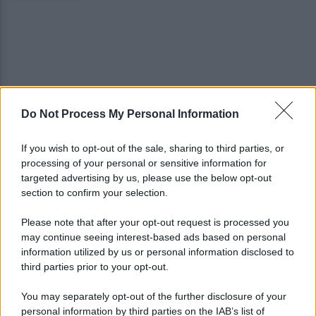
Do Not Process My Personal Information
Gabriel Jesus al Napoli? Pista concreta: le ultime
sulla trattativa
If you wish to opt-out of the sale, sharing to third parties, or
processing of your personal or sensitive information for
Napoli, Meret o Savic? Spunta un nuovo nome per
targeted advertising by us, please use the below opt-out
la porta azzurra!
section to confirm your selection.
Please note that after your opt-out request is processed you
may continue seeing interest-based ads based on personal
information utilized by us or personal information disclosed to
third parties prior to your opt-out.
You may separately opt-out of the further disclosure of your
personal information by third parties on the IAB’s list of