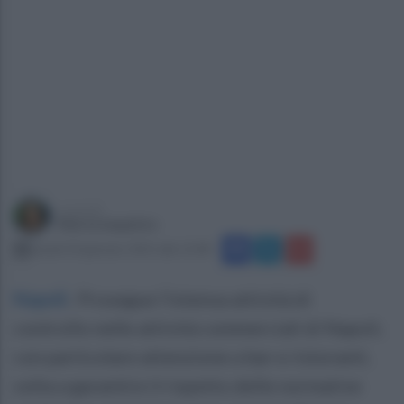
a cura di
Marta Iaquinto
lunedì 20 gennaio 2025 alle 12:48
Napoli
.
Prosegue l’intensa attività di
controllo nelle attività commerciali di Napoli,
con particolare attenzione a bar e ristoranti,
volta a garantire il rispetto delle normative