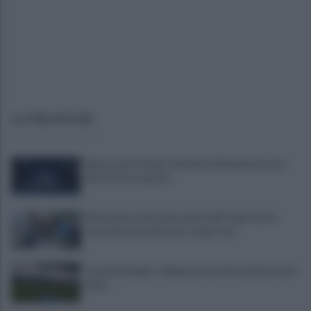
ULTIME NOTIZIE
Mazzocchi, Contini, Giovane e Marianucci con i
tifosi: le loro parole
Piantedosi a Sorrento, Rastrelli: importante
occasione di confronto, avanti così
Castel di Sangro: Allegri prova la formazione anti
Celta