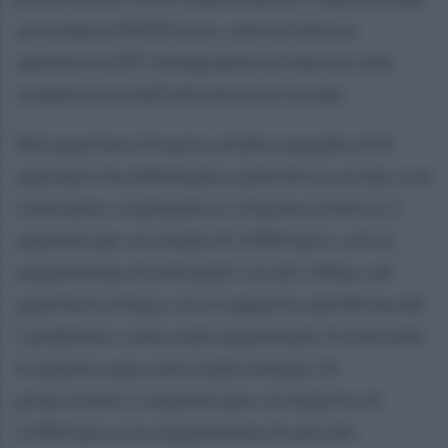
un totale di 8.000 euro, oltre al blocco
sanitario di 87 chilogrammi di merce e alla
sospensione dell’attività di un locale.
Nel quartiere Vicaria, un'altra squadra di 4
operatori ha effettuato controlli su un bar e un
ristorante, risultando in 13 prescrizioni e 3
sanzioni per un totale di 5.000 euro, con la
sospensione di entrambi i locali. Infine, nel
quartiere Chiaia, con il supporto dell'Arma dei
Carabinieri, sono stati ispezionati 3 ristoranti.
In questo caso sono state emesse 15
prescrizioni, 2 sanzioni per un importo di
2.000 euro e la sospensione di uno dei