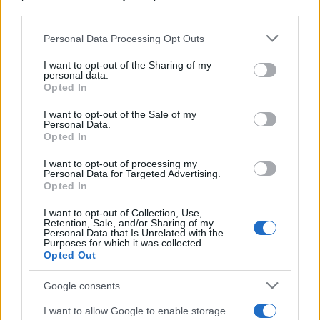
downstream participants.
Personal Data Processing Opt Outs
This information may also be disclosed by us to third parties
on the IAB’s List of Downstream Participants that may further
I want to opt-out of the Sharing of my
disclose it to other third parties.
personal data.
Opted In
Please note that this website/app uses one or more Google
services and may gather and store information including but
I want to opt-out of the Sale of my
Personal Data.
not limited to your visit or usage behaviour. You may click to
Opted In
grant or deny consent to Google and its third-party tags to
use your data for below specified purposes in below Google
I want to opt-out of processing my
consent section.
Personal Data for Targeted Advertising.
Opted In
I want to opt-out of Collection, Use,
Retention, Sale, and/or Sharing of my
Personal Data that Is Unrelated with the
Purposes for which it was collected.
Opted Out
Google consents
I want to allow Google to enable storage