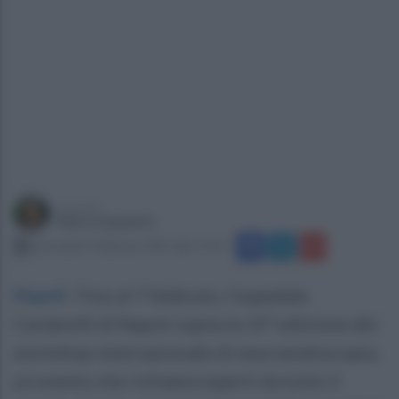
a cura di
Marta Iaquinto
mercoledì 5 febbraio 2025 alle 15:43
Napoli
.
Fino al 7 febbraio, l'ospedale
Cardarelli di Napoli ospita la 15ª edizione del
workshop internazionale di neuroendoscopia,
un evento che richiama esperti da tutto il