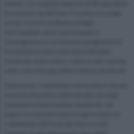
mondo. Con la partecipazione di 80 specialisti
provenienti da 28 Paesi, l'incontro si svolge
presso il Centro di Biotecnologie
dell'ospedale, dove i partecipanti si
immergeranno in un intensivo programma di
formazione pratica sulla neurochirurgia
cerebrale, ventricolare, cranica e, per la prima
volta, sulla chirurgia della colonna vertebrale.
Quest'anno, il workshop si arricchisce con una
sessione innovativa dedicata alla chirurgia
mininvasiva della colonna vertebrale. Gli
esperti si concentreranno in particolare sul
trattamento dell'ernia del disco e sulle
tecniche di decompressione del canale