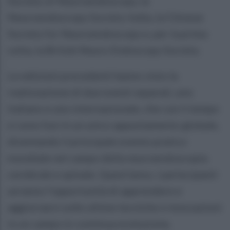
Society of Neuroendoscopy, la
Neuroendoscopy Society-India, la Chinese
Society for Neuroendoscopy e, per la prima
volta, la British Neuro Endoscopy Society.
Le edizioni precedenti hanno visto la
realizzazione di due eventi separati, uno
italiano e uno internazionale, che con il tempo
si sono fusi in un unico appuntamento globale,
diventando il principale evento pratico
mondiale nel campo della neuroendoscopia
cerebrale e spinale. Quest’anno, i partecipanti
avranno l’opportunità di apprendere e
aggiornarsi sulle ultime tecniche e innovazioni
in un campo in continua evoluzione,