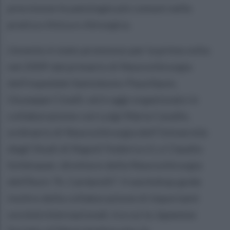
precisione le patologie più comuni nella
pratica clinica e chirurgica.
L'evento è stato promosso per la prima volta
nel 2009 dal primario di Neurochirurgia
dell'ospedale Santobono-Pausilipon,
Giuseppe Cinalli, ed è oggi organizzato in
collaborazione con Luigi Maria Cavallo,
ordinario di Neurochirurgia dell'Università
degli Studi di Napoli Federico II, e Claudio
Schönauer, direttore della Neurochirurgia
dell’Aorn "A. Cardarelli". Il workshop gode
inoltre della collaborazione di importanti
società internazionali, tra cui la Japanese