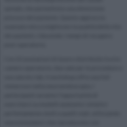
spinale, che permettono una dimissione
precoce del paziente. Questo approccio
avanzato mira a migliorare la qualità della vita
dei pazienti, riducendo i tempi di recupero
post-operatorio.
Con 22 postazioni di lavoro distribuite tra tre
camere operatorie, due sale per le procedure e
una sala dry lab, il workshop offre una full
immersion nella neuroendoscopia. I
partecipanti avranno l’opportunità di
esercitarsi su modelli anatomici sintetici
perfettamente simili a quelli reali, utilizzando
neurosimulatori che riproducono con