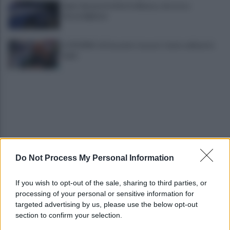
Spari durante la Notte Bianca, terrore a
Secondigliano
IL PIZZINO di Gerardo Casucci: Cento milioni in
ballo
Do Not Process My Personal Information
Mazzocchi, Contini, Giovane e Marianucci con i
tifosi: le loro parole
If you wish to opt-out of the sale, sharing to third parties, or
processing of your personal or sensitive information for
Piantedosi a Sorrento, Rastrelli: importante
targeted advertising by us, please use the below opt-out
occasione di confronto, avanti così
section to confirm your selection.