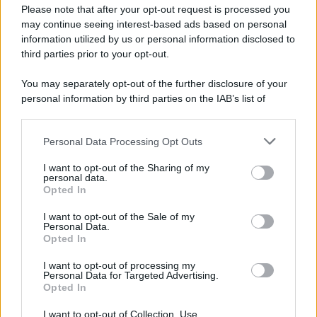
Please note that after your opt-out request is processed you
may continue seeing interest-based ads based on personal
information utilized by us or personal information disclosed to
third parties prior to your opt-out.
You may separately opt-out of the further disclosure of your
personal information by third parties on the IAB’s list of
downstream participants.
Personal Data Processing Opt Outs
This information may also be disclosed by us to third parties
on the IAB’s List of Downstream Participants that may further
I want to opt-out of the Sharing of my
disclose it to other third parties.
personal data.
Opted In
Please note that this website/app uses one or more Google
services and may gather and store information including but
I want to opt-out of the Sale of my
Personal Data.
not limited to your visit or usage behaviour. You may click to
Opted In
grant or deny consent to Google and its third-party tags to
use your data for below specified purposes in below Google
I want to opt-out of processing my
consent section.
Personal Data for Targeted Advertising.
Opted In
I want to opt-out of Collection, Use,