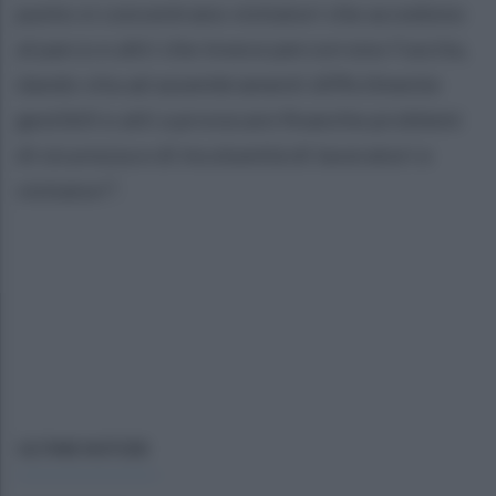
punto si concentrano visitatori che accedono
al parco e altri che invece percorrono l'uscita,
dando vita ad assembramenti difficilmente
gestibili e atti a provocare finanche problemi
di sicurezza e di incolumità di lavoratori e
visitatori".
ULTIME NOTIZIE