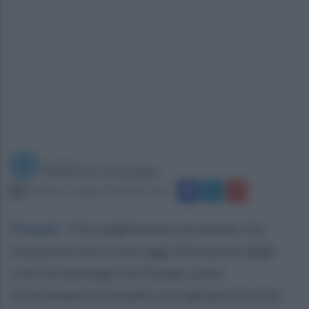
a cura di
Redazione Ottopagine
domenica 4 maggio 2025 alle 14:32
Pompei
.
File lunghissime e proteste: è la
situazione che si vive oggi all'esterno degli
scavi archeologici di Pompei, presi
letteralmente d'assalto da migliaia di turisti,