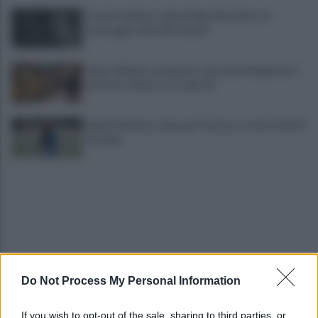
Il calcio italiano saluta Pippo Marchioro: il
messaggio della SSC Napoli
Linea 1 Napoli, ad agosto stop ai prolungamenti
notturni: ultima corsa alle 23
Napoli Women, colpo per l'attacco: arriva Chanté
Dompig
Do Not Process My Personal Information
Allenamento sotto la pioggia a Castel di Sangro:
in campo Mctominay e De Bruyne
If you wish to opt-out of the sale, sharing to third parties, or