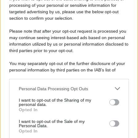
processing of your personal or sensitive information for
Spiagge Napoli: blitz ASIA per l'ambiente a San
targeted advertising by us, please use the below opt-out
Giovanni a Teduccio
section to confirm your selection.
Please note that after your opt-out request is processed you
may continue seeing interest-based ads based on personal
information utilized by us or personal information disclosed to
third parties prior to your opt-out.
You may separately opt-out of the further disclosure of your
personal information by third parties on the IAB’s list of
downstream participants.
Personal Data Processing Opt Outs
This information may also be disclosed by us to third parties
on the IAB’s List of Downstream Participants that may further
I want to opt-out of the Sharing of my
disclose it to other third parties.
personal data.
Opted In
Please note that this website/app uses one or more Google
services and may gather and store information including but
I want to opt-out of the Sale of my
Personal Data.
not limited to your visit or usage behaviour. You may click to
Opted In
grant or deny consent to Google and its third-party tags to