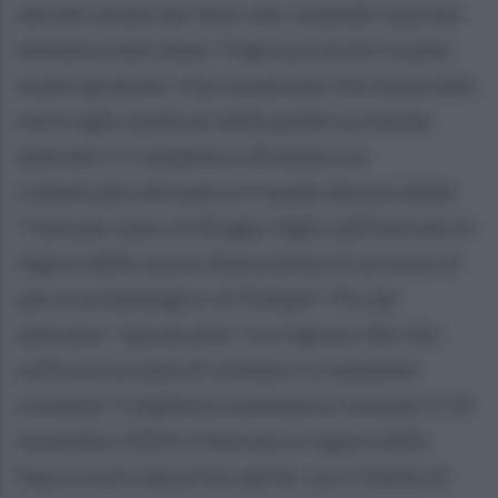
attratti anche dal fatto che, essendo la prima
domenica del mese, l'ingresso al sito risulta
essere gratuito. Una situazione che ha portato
varie sigle sindacali delle guide turistiche
operanti in Campania a diramare un
comunicato attraverso il quale denunciando
"l'attuale stato di disagio, figlio dell'entrata in
vigore delle nuove disposizioni di accesso al
parco archeologico di Pompei". Per gli
operatori "già da anni i tre ingressi del sito
soffrono la mole di visitatori in aumento
costante. Il biglietto nominativo istituito il 15
novembre 2024 e l'entrata in vigore delle
fasce orarie dal primo aprile, con il limite di