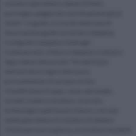
visitatori giornaliero, hanno di fatto,
purtroppo, peggiorato una situazione già al
limite". Le guide, si ricorda nella nota di
Associazione guide turistiche Campania,
Confguide Campania, Federagit
Confesercenti, Uiltucs Campania, Confsal e
Agta, hanno denunciato "fin dall'inizio
dell'entrata in vigore del nuovo
provvedimento di accesso al sito,
l'insufficienza di spazi, casse, personale,
tornelli, totem e strutture. In un sito
archeologico patrimonio Unesco, con una
media giornaliera di visitatori di almeno
15mila persone al giorno, le strutture esistenti