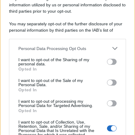
information utilized by us or personal information disclosed to
third parties prior to your opt-out.
You may separately opt-out of the further disclosure of your
personal information by third parties on the IAB’s list of
downstream participants.
Personal Data Processing Opt Outs
This information may also be disclosed by us to third parties
on the IAB’s List of Downstream Participants that may further
I want to opt-out of the Sharing of my
disclose it to other third parties.
personal data.
Opted In
Please note that this website/app uses one or more Google
services and may gather and store information including but
I want to opt-out of the Sale of my
Personal Data.
not limited to your visit or usage behaviour. You may click to
Opted In
grant or deny consent to Google and its third-party tags to
use your data for below specified purposes in below Google
I want to opt-out of processing my
consent section.
Personal Data for Targeted Advertising.
Opted In
I want to opt-out of Collection, Use,
Retention, Sale, and/or Sharing of my
Personal Data that Is Unrelated with the
Purposes for which it was collected.