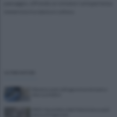
paesaggio, offrendo ai visitatori un’esperienza
immersiva tra natura e cultura.
ULTIME NOTIZIE
Difende la madre dall'aggressione del madre e
viene accoltellato
VIDEO | Smantellata dalla Polizia la baraccopoli
abusiva di Poggioreale