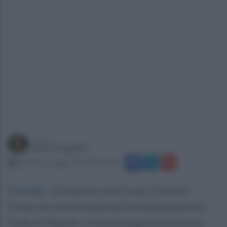
a cura di
Marta Iaquinto
martedì 6 maggio 2025 alle 10:43
Procida
.
Un evento storico per l'isola di
Vivara, la riserva naturale incontaminata nel
Golfo di Napoli: è stata inaugurata la prima