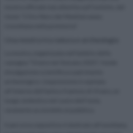
mostra ufficiale mai allestita sull'isolotto, dal
titolo “L’Oro Nero del Mediterraneo.
L’ossidiana nella preistoria”.
Una mostra tra natura e archeologia
La mostra, organizzata nell’ambito della
rassegna “Vivere nel Vulcano 2025”, fonde
divulgazione scientifica e patrimonio
archeologico. L’esposizione è ospitata
all’interno dell’antico frantoio di Vivara, un
luogo simbolico nel cuore dell’isola,
raramente accessibile al pubblico.
Il percorso espositivo è dedicato all’ossidiana,