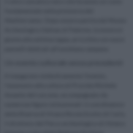
il vetro vulcanico nero che ha avuto un ruolo
fondamentale nella preistoria del
Mediterraneo. Dopo essere partita dal Museo
Archeologico Salinas di Palermo, la mostra è
giunta alla settima tappa, arricchita con nuovi
pannelli dedicati all’ossidiana campana.
Un evento culturale senza precedenti
A inaugurare simbolicamente l’evento,
l’assessore alla cultura di Procida Michele
Assante del Leccese, accompagnato da
numerose figure istituzionali: il coordinatore
della Riserva di Vivara Nicola Scotto di Carlo,
il direttore del Parco archeologico di Himera
Solunto e Iato della Regione Siciliana