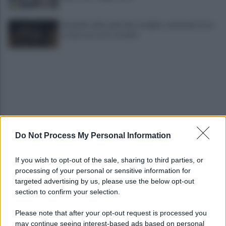
Incendio nella sede del consiglio comunale: forse
è stato un corto circuito
Do Not Process My Personal Information
Napoli locomotiva del Sud: il Pil cresce dell’1,5%
If you wish to opt-out of the sale, sharing to third parties, or
processing of your personal or sensitive information for
Spari durante la Notte Bianca, terrore a
targeted advertising by us, please use the below opt-out
Secondigliano
section to confirm your selection.
Please note that after your opt-out request is processed you
may continue seeing interest-based ads based on personal