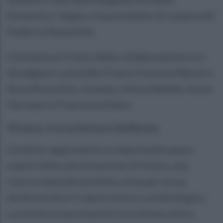
Domenico Targia, e la presidente di Lunaria A2
Federica Russolillo.
L’iniziativa è frutto della collaborazione tra i
divulgatori scientifici Franco Foresta Martin e
Anna Russolillo, insieme a Anna Abbate, Sonia
Gervasio e Francesca Diana.
Vivara, tra scienza e bellezza
L’evento rappresenta un importante passo
avanti nella valorizzazione di Vivara, una
riserva naturale protetta, nota per la sua
biodiversità e il valore storico-archeologico.
La mostra crea un ponte tra scienza, arte e