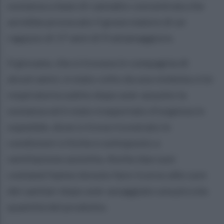
sostanza a base di cannabis concentrata che
avrebbe provocato il grave malore di un
ragazzo di 17 anni di Frattamaggiore.
Il giovane, che si trovava in compagnia di
alcuni amici, è stato colto da una violenta crisi
respiratoria subito dopo aver assunto la
sostanza ed è stato trasportato d'urgenza in
ospedale, dove si trova ricoverato in
condizioni critiche e sottoposto a
ventilazione assistita. Anche due suoi
coetanei hanno dovuto fare ricorso alle cure
dei sanitari dopo aver assaggiato una piccola
quantità del prodotto.