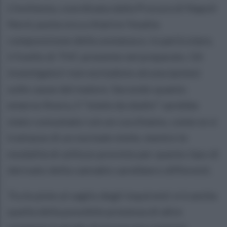
L'inchiesta, coordinata dalla Procura di Napoli
Nord, punta ora a chiarire l'esatta
composizione della sostanza e, in particolare,
il livello di THC presente nel preparato. Gli
investigatori non escludono alcuna ipotesi
sulle cause del malore. Secondo quanto
emerso finora, il "miele da sballo" sarebbe
stato consumato con un cucchiaino, come se si
trattasse di un normale miele, mentre le
modalità di utilizzo previste per questo tipo di
derivato della cannabis sarebbero differenti.
Tra le piste al vaglio degli inquirenti vi è anche
quella della possibile presenza di altre