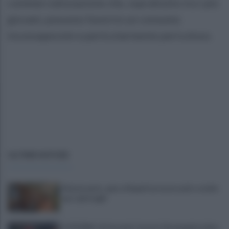
commercializzazione che, soprattutto tra i più
giovani, possono favorire un consumo
inconsapevole e particolarmente pericoloso.
ULTIME NOTIZIE
Montesanto, apre a Napoli un nuovo polo sociale
per i più fragili
IL PIZZINO di Gerardo Casucci: Strampalata idea