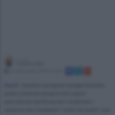
a cura di
Cristiano Vella
mercoledì 3 giugno 2026 alle 10:28
Napoli
.
Saranno sottoposti ad approfondite
analisi chimiche da parte dei reparti
specializzati dell'Arma dei Carabinieri i
campioni del cosiddetto "miele da sballo", una