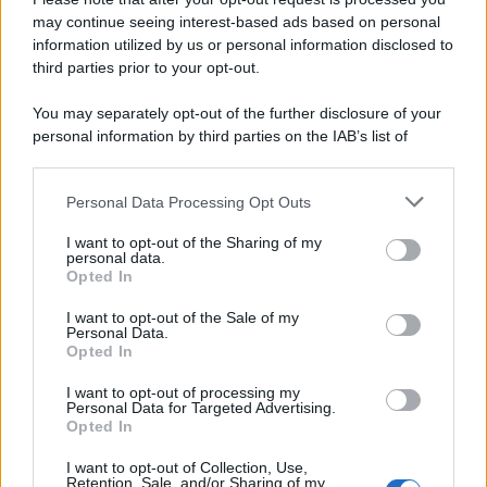
may continue seeing interest-based ads based on personal
information utilized by us or personal information disclosed to
third parties prior to your opt-out.
You may separately opt-out of the further disclosure of your
personal information by third parties on the IAB’s list of
downstream participants.
Personal Data Processing Opt Outs
This information may also be disclosed by us to third parties
on the IAB’s List of Downstream Participants that may further
I want to opt-out of the Sharing of my
disclose it to other third parties.
personal data.
Opted In
Please note that this website/app uses one or more Google
services and may gather and store information including but
I want to opt-out of the Sale of my
Personal Data.
not limited to your visit or usage behaviour. You may click to
Opted In
grant or deny consent to Google and its third-party tags to
use your data for below specified purposes in below Google
I want to opt-out of processing my
consent section.
Personal Data for Targeted Advertising.
Opted In
I want to opt-out of Collection, Use,
Retention, Sale, and/or Sharing of my