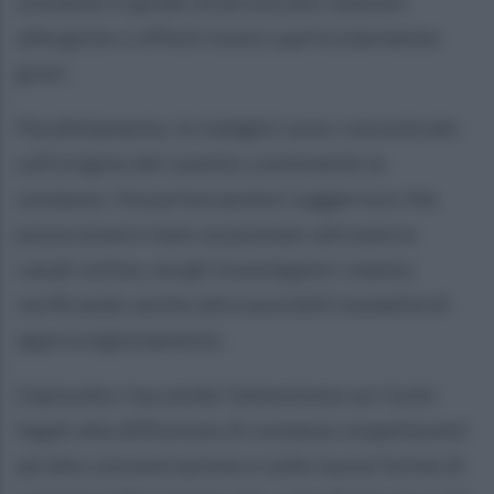
sostanze in grado di provocare reazioni
allergiche o effetti tossici particolarmente
gravi.
Parallelamente, le indagini sono concentrate
sull'origine del vasetto contenente la
sostanza. Una prima ipotesi suggerisce che
possa essere stato acquistato attraverso
canali online, ma gli investigatori stanno
verificando anche altre possibili modalità di
approvvigionamento.
L'episodio riaccende l'attenzione sui rischi
legati alla diffusione di sostanze stupefacenti
ad alta concentrazione e sulle nuove forme di