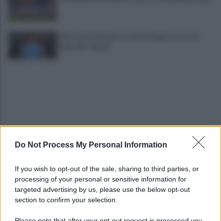
Infortunio Marianucci, prima diagnosi: la nota
della SSC Napoli
Do Not Process My Personal Information
Controlli sulle onoranze funebri: tre imprenditori
denunciate, attività chiuse
If you wish to opt-out of the sale, sharing to third parties, or
processing of your personal or sensitive information for
Campi Flegrei, aumentano gli sfollati: oltre
targeted advertising by us, please use the below opt-out
duemila persone fuori casa
section to confirm your selection.
Please note that after your opt-out request is processed you