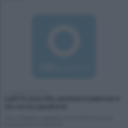
mercoledì 2 novembre 2016
Ladri in auto blu: pestano il padrone e
via con la cassaforte
Choc a Marigliano. Aggredito ed immobilizzato un noto
professionista da 5 malviventi