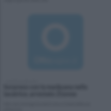
martedì 8 novembre 2016
Sorpreso con la marijuana nella
lavatrice, arrestato 21enne
Altre dosi di droga trovate in una scrivania della sua
abitazione