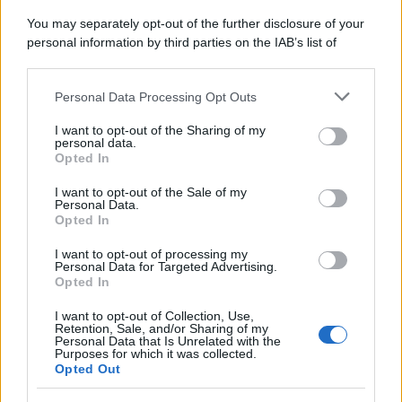
You may separately opt-out of the further disclosure of your
personal information by third parties on the IAB’s list of
downstream participants.
Personal Data Processing Opt Outs
This information may also be disclosed by us to third parties
on the IAB’s List of Downstream Participants that may further
I want to opt-out of the Sharing of my
disclose it to other third parties.
personal data.
Opted In
Please note that this website/app uses one or more Google
services and may gather and store information including but
I want to opt-out of the Sale of my
Personal Data.
not limited to your visit or usage behaviour. You may click to
Opted In
grant or deny consent to Google and its third-party tags to
use your data for below specified purposes in below Google
I want to opt-out of processing my
consent section.
Personal Data for Targeted Advertising.
Opted In
I want to opt-out of Collection, Use,
Retention, Sale, and/or Sharing of my
Personal Data that Is Unrelated with the
Purposes for which it was collected.
Opted Out