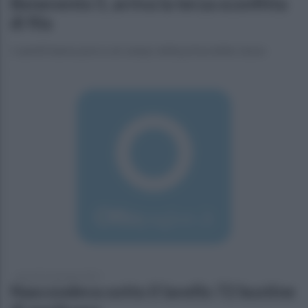
Benevento 5, arriva la terza sconfitta
di fila
I sanniti hanno perso sul campo della prima della classe
giovedì 12 gennaio 2017
Nascondeva sotto il lavello 72 bustine