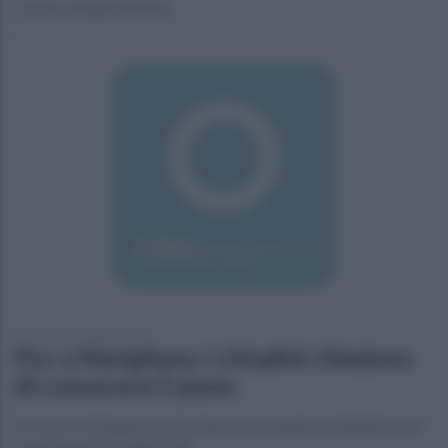
L'uomo era già recidivo
lunedì 14 novembre 2016
Puc a Marigliano: i cittadini chiedono
di conoscere il piano
Al via le le iniziative per portare lo strumento urbanistico nei
singoli quartieri della città