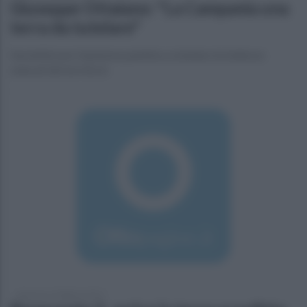
Giuseppe Ottaiano: "La Campania una
terra da tutelare"
Sensibilizzare l’opinione pubblica a tutelare le bellezze
naturali del territorio
domenica 5 febbraio 2017