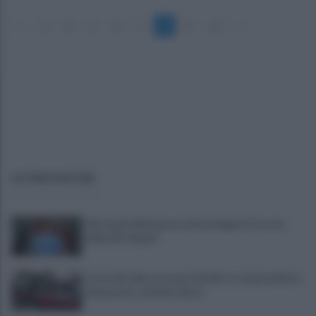
«
3
4
5
6
7
8
9
10
»
ULTIME NOTIZIE
Infortunio Marianucci, prima diagnosi: la nota
della SSC Napoli
Controlli sulle onoranze funebri: tre imprenditori
denunciate, attività chiuse