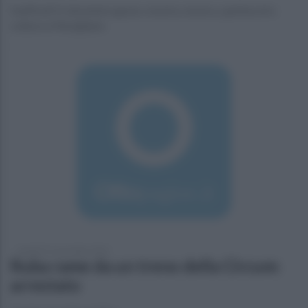
Dall’8 all’11 dicembre gusto, mostra, musica, spettacoli e
cultura a Marigliano
martedì 15 novembre 2016
Ruba rame da un treno della Circum:
arrestato