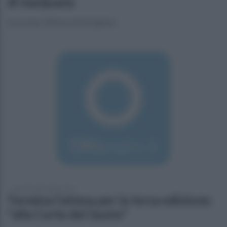
di marijuana
Arrestato 20enne di Marigliano
martedì 6 dicembre 2016
Termina l’attesa per la terza edizione:
"alla Corte del Gusto"