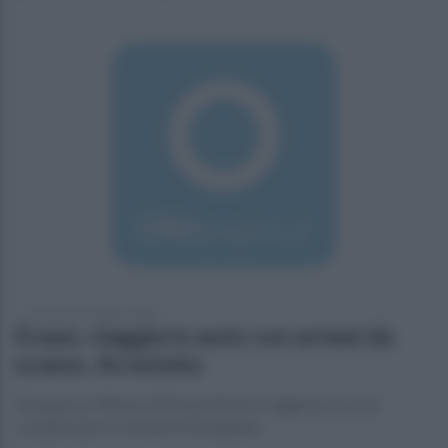
mercoledì 19 ottobre 2016
Evaso, viaggia in auto con arnesi da
scasso. Arrestato
Nei guai un 39enne di Ponticelli che si aggirava con un
complice per le strade di Marigliano