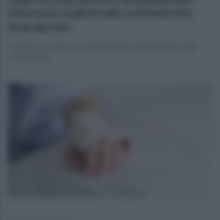
ritorna la tradizionale settembrata
Anacaprese
Tradizioni, musiche e pratiche legate all’artigianato e alla
coltivazione
martedì 23 agosto 2022