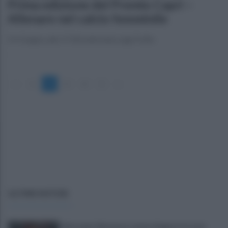
Prima edizione del Premio Capri –
Allenare nel calcio femminile
Il 4 Giugno alle 17:00 nella Sala Luigi Pollio
«
1
2
3
4
5
»
ULTIME NOTIZIE
Infortunio Marianucci, prima diagnosi: la nota