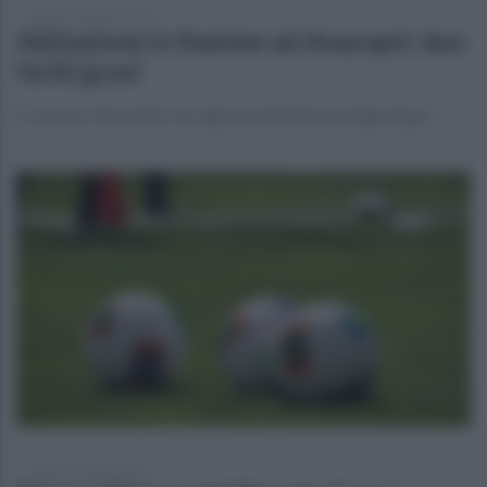
lunedì 20 dicembre 2021
Abitazione in fiamme ad Anacapri: due
feriti gravi
A causare l'incendio con ogni probabilità una fuga di gas
martedì 1 giugno 2021