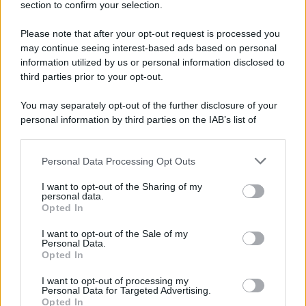
section to confirm your selection.
Lukaku verso il Fenerbache: ha l'accordo col club
Please note that after your opt-out request is processed you
may continue seeing interest-based ads based on personal
information utilized by us or personal information disclosed to
third parties prior to your opt-out.
You may separately opt-out of the further disclosure of your
personal information by third parties on the IAB’s list of
downstream participants.
Personal Data Processing Opt Outs
This information may also be disclosed by us to third parties
on the IAB’s List of Downstream Participants that may further
I want to opt-out of the Sharing of my
disclose it to other third parties.
personal data.
Opted In
Please note that this website/app uses one or more Google
services and may gather and store information including but
I want to opt-out of the Sale of my
Personal Data.
not limited to your visit or usage behaviour. You may click to
Opted In
grant or deny consent to Google and its third-party tags to
use your data for below specified purposes in below Google
I want to opt-out of processing my
consent section.
Personal Data for Targeted Advertising.
Opted In