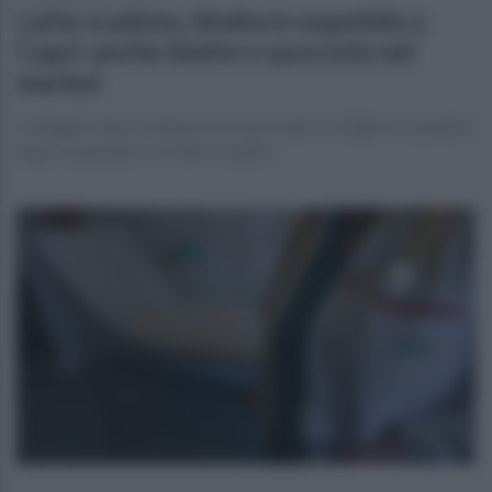
Latte scaduto, bimba in ospedale a
Capri: anche blatte e sporcizia nel
market
L'indagine dopo la denuncia di una madre: la figlia in ospedale
dopo la poppata con latte scaduto