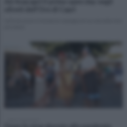
Ad Anacapri il primo open day negli
oliveti dell'Oro di Capri
Sull'isola azzurra è iniziata la campagna di raccolta delle olive
più mature
sabato 27 agosto 2022
Dopo lo stop dovuto alla pandemia