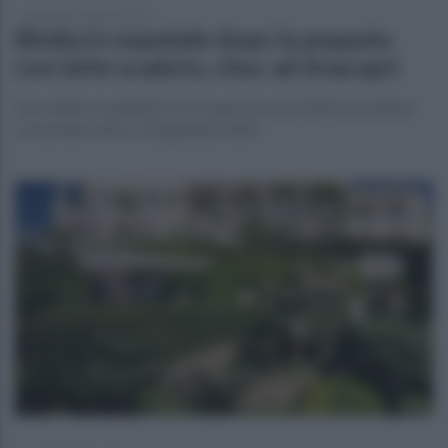
domenica 21 agosto 2022
Bimba in ospedale dopo la poppata
con latte scaduto, choc ad Anacapri
Il prodotto acquistato in un supermercato dell'isola andava
consumato entro il 10 gennaio 2022