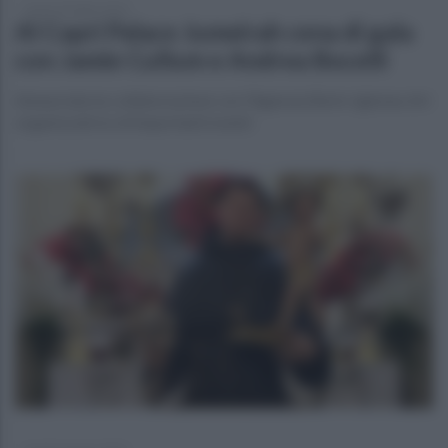
lunedì 18 luglio 2022
Al Capri Palace Jumeirah cena di gala
con Jamie Cullum e Andrea Bocelli
Annunciata la collaborazione con l'Agenzia Berin-Iglesias Art
organizzatrice di importanti eventi