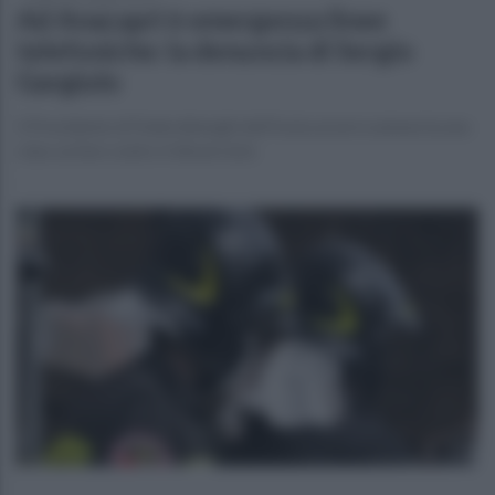
Ad Anacapri è emergenza linee
telefoniche: la denuncia di Sergio
Gargiulo
Il Presidente di Federalberghi dell'isola azzurra annuncia una
class action contro il disservizio