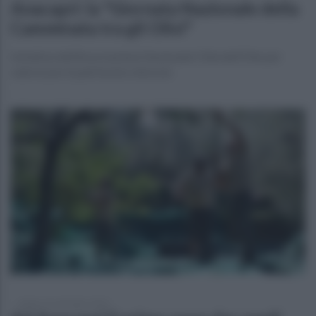
Anacapri: la "Giornata Nazionale della
Camminata tra gli Olivi"
Iniziativa dell'Associazione Nazionale Città dell'Olio per
valorizzare il patrimonio olivicolo
sabato 24 settembre 2022