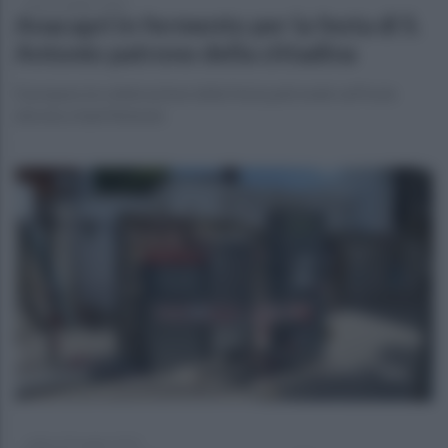
lunedì 6 giugno 2022
Anacapri in fermento per la festa di S.
Antonio patrono della cittadina
Si prepara la celebrazione della festa patronale sull'isola
devota a Sant'Antonio
sabato 28 maggio 2022