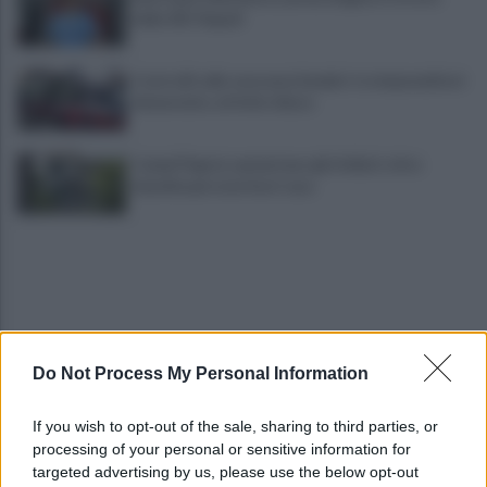
della SSC Napoli
Controlli sulle onoranze funebri: tre imprenditori
denunciate, attività chiuse
Campi Flegrei, aumentano gli sfollati: oltre
duemila persone fuori casa
Do Not Process My Personal Information
Napoli-Celta Vigo 1-1: termina in pari il secondo
If you wish to opt-out of the sale, sharing to third parties, or
test in Abruzzo
processing of your personal or sensitive information for
targeted advertising by us, please use the below opt-out