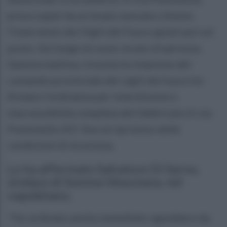
preoccupati da un boato avevano chiesto
l’intervento dei Vigili del Fuoco giunti poi sul
posto. Sul luogo mi sono recato di persona.
Questa mattina, ricevuta la relazione del
comando provinciale dei vigili del fuoco ho
firmato l’ordinanza per interdizione e
inaccessibilità completa del fabbricato in via
Pomintella 107, fino al ripristino delle
condizioni di sicurezza.
Lo ha affermato Salvatore Di Sarno,
sindaco di Somma Vesuviana, nel
napoletano.
"Ho ordinato anche immediato sgombero da