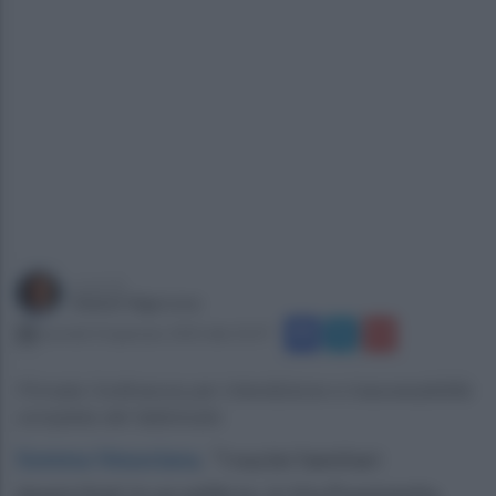
a cura di
Gianni Vigoroso
martedì 10 gennaio 2023 alle 23:37
Firmata l’ordinanza per interdizione e inaccessibilità
completa del fabbricato
Somma Vesuviana
.
“I nuclei familiari
domiciliati in un edificio, in Via Pomintella,