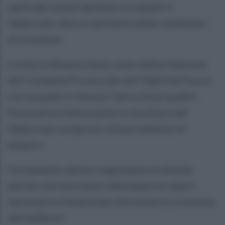
parte dei nuclei familiari occupanti il
fabbricato, fino al ripristino delle condizioni
di sicurezza.
La mia ordinanza tiene conto della relazione
del Comando Provinciale dei Vigili del Fuoco,
con la quale si rilevava “pericoloso quadro
fessurativo interessante le strutture del
fabbricato compreso schiacciamento di
pilastro.
Ovviamente adesso seguiranno le dovute
perizie che dovranno individuare le opere
necessarie e finalizzate alla messa in sicurezza
dell’edificio”.