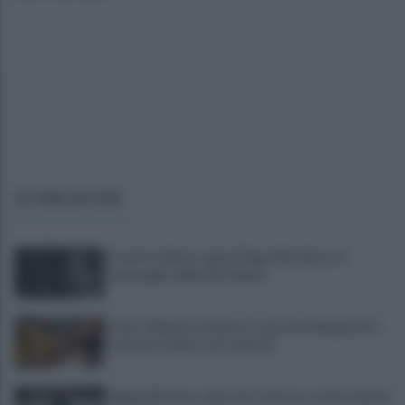
ULTIME NOTIZIE
Il calcio italiano saluta Pippo Marchioro: il
messaggio della SSC Napoli
Linea 1 Napoli, ad agosto stop ai prolungamenti
notturni: ultima corsa alle 23
Napoli Women, colpo per l'attacco: arriva Chanté