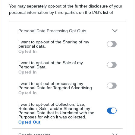
You may separately opt-out of the further disclosure of your
personal information by third parties on the IAB’s list of
downstream participants.
Personal Data Processing Opt Outs
This information may also be disclosed by us to third parties
on the IAB’s List of Downstream Participants that may further
I want to opt-out of the Sharing of my
disclose it to other third parties.
personal data.
Opted In
Please note that this website/app uses one or more Google
services and may gather and store information including but
I want to opt-out of the Sale of my
Personal Data.
not limited to your visit or usage behaviour. You may click to
Opted In
grant or deny consent to Google and its third-party tags to
use your data for below specified purposes in below Google
I want to opt-out of processing my
consent section.
Personal Data for Targeted Advertising.
Opted In
I want to opt-out of Collection, Use,
Retention, Sale, and/or Sharing of my
Personal Data that Is Unrelated with the
Purposes for which it was collected.
Opted Out
Google consents