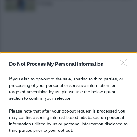
Dompig
Do Not Process My Personal Information
Allenamento sotto la pioggia a Castel di Sangro:
in campo Mctominay e De Bruyne
If you wish to opt-out of the sale, sharing to third parties, or
processing of your personal or sensitive information for
Spiagge Napoli: blitz ASIA per l'ambiente a San
targeted advertising by us, please use the below opt-out
Giovanni a Teduccio
section to confirm your selection.
Please note that after your opt-out request is processed you
may continue seeing interest-based ads based on personal
information utilized by us or personal information disclosed to
third parties prior to your opt-out.