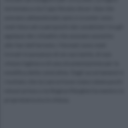
terminata a via Cupa Verano dove i due che
avevano abbandonato auto e scooter sono
stati bloccati e perquisiti dai carabinieri tra gli
applausi dei cittadini che avevano assistito
alle fasi dell'arresto. I fermati sono stati
trovati in possesso di un cacciavite, di una
chiave inglese e di una strumentazione per la
modifica delle centraline. Dagli accertamenti è
risultato che la Lancia fosse stata rubata pochi
minuti prima a via Regina Margherita mentre la
proprietaria era in chiesa.