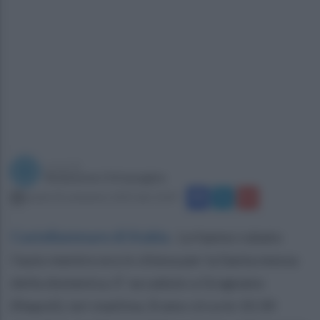
a cura di
Redazione Ottopagine
lunedì 18 settembre 2023 alle 10:49
Castellammare di Stabia
.
Le hanno rubato
l'auto mentre era in chiesa per la Santa messa
della domenica. E' accaduto a Gragnano
(Napoli), ieri mattina. Erano circa le 10.30