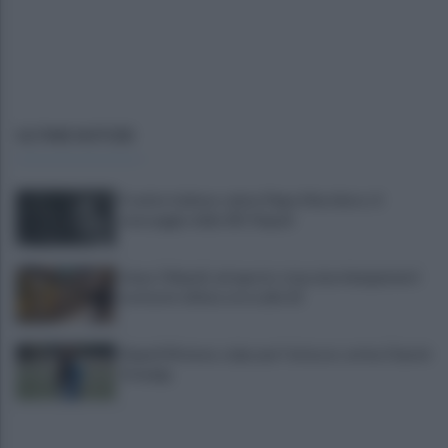
ULTIME NOTIZIE
Il calcio italiano saluta Pippo Marchioro: il
messaggio della SSC Napoli
Linea 1 Napoli, ad agosto stop ai prolungamenti
notturni: ultima corsa alle 23
Napoli Women, colpo per l'attacco: arriva Chanté
Dompig