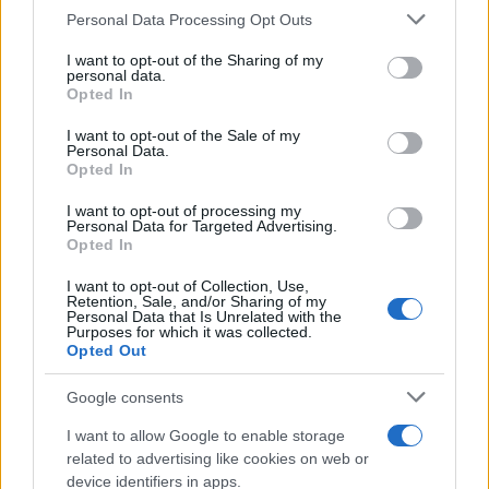
Personal Data Processing Opt Outs
This information may also be disclosed by us to third parties
on the IAB’s List of Downstream Participants that may further
I want to opt-out of the Sharing of my
disclose it to other third parties.
personal data.
Opted In
Please note that this website/app uses one or more Google
services and may gather and store information including but
I want to opt-out of the Sale of my
Personal Data.
not limited to your visit or usage behaviour. You may click to
Opted In
grant or deny consent to Google and its third-party tags to
use your data for below specified purposes in below Google
I want to opt-out of processing my
consent section.
Personal Data for Targeted Advertising.
Opted In
I want to opt-out of Collection, Use,
Retention, Sale, and/or Sharing of my
Personal Data that Is Unrelated with the
Purposes for which it was collected.
Opted Out
Google consents
I want to allow Google to enable storage
related to advertising like cookies on web or
device identifiers in apps.