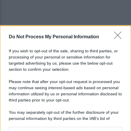
Do Not Process My Personal Information
Allenamento sotto la pioggia a Castel di Sangro:
in campo Mctominay e De Bruyne
If you wish to opt-out of the sale, sharing to third parties, or
processing of your personal or sensitive information for
Spiagge Napoli: blitz ASIA per l'ambiente a San
targeted advertising by us, please use the below opt-out
Giovanni a Teduccio
section to confirm your selection.
Please note that after your opt-out request is processed you
may continue seeing interest-based ads based on personal
information utilized by us or personal information disclosed to
third parties prior to your opt-out.
You may separately opt-out of the further disclosure of your
personal information by third parties on the IAB’s list of
downstream participants.