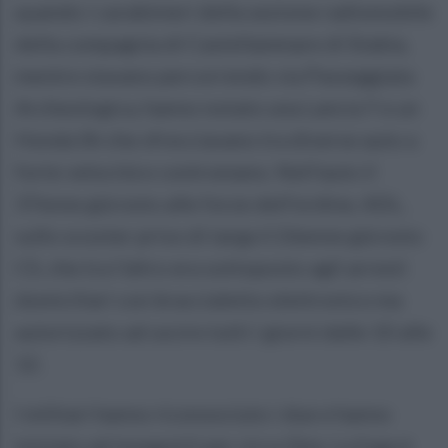
quando i carabinieri della sezione radiomobile
della compagnia di Castellammare di Stabia,
mentre stavano percorrendo via Passeggiata
Archeologica, hanno notato una Lancia Y e un
Honda Sh che sfrecciavano tra diverse auto a
forte velocità e contromano. Nell'auto il
37enne già noto alle forze dell'ordine, ADL,
sullo scooter privo di targa il 26enne già noto
CS, che tra l'altro era sottoposto agli arresti
domiciliari con braccialetto elettronico ma
autorizzato ad uscire tutti i giorni dalle 10 alle
12.
I militari hanno riconosciuto i due e hanno
iniziato ad inseguirli per circa 2km. La fuga è