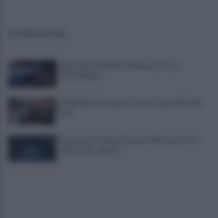
ULTIME NOTIZIE
Spari durante la Notte Bianca, terrore a
Secondigliano
IL PIZZINO di Gerardo Casucci: Cento milioni in
ballo
Mazzocchi, Contini, Giovane e Marianucci con i
tifosi: le loro parole