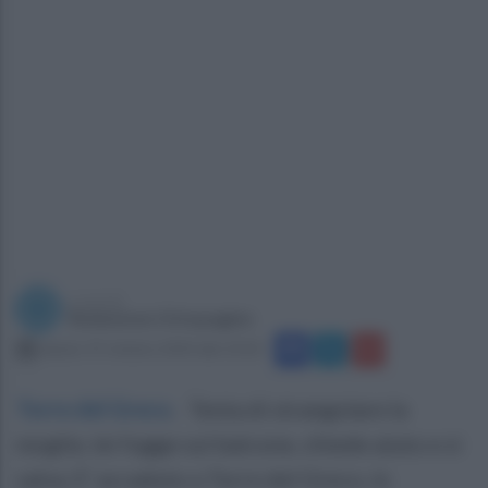
a cura di
Redazione Ottopagine
sabato 19 ottobre 2024 alle 10:18
Torre del Greco
.
Tenta di strangolare la
moglie, lei fugge sul balcone, chiede aiuto e si
salva. E' accaduto a Torre del Greco, in