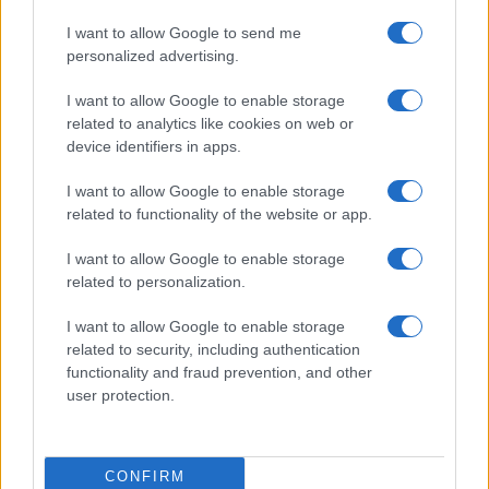
I want to allow Google to send me
personalized advertising.
I want to allow Google to enable storage
related to analytics like cookies on web or
device identifiers in apps.
I want to allow Google to enable storage
related to functionality of the website or app.
I want to allow Google to enable storage
CHI SIAMO
CONTATTI
PUBBLICITÀ
LAVORA CON NOI
related to personalization.
PRIVACY / COOKIE POLICY
PREFERENZE PRIVACY
I want to allow Google to enable storage
OTTO CHANNEL
related to security, including authentication
functionality and fraud prevention, and other
user protection.
Registrazione del Tribunale di Avellino n. 331 del 23/11/1995
Iscritto al Registro degli Operatori di Comunicazione n. 37512
© Riproduzione Riservata – Ne è consentita esclusivamente una
CONFIRM