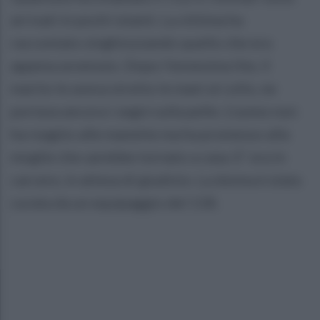
arrivati in pochi istanti. La vittima ha
raccontato singhiozzando quello che era
appena avvenuto. Dopo l'ennesima lite, il
marito le aveva stretto le mani al collo, ne
portava ancora i segni sulla pelle. L'uomo non
ha reagito alle manette ma ha promesso alla
moglie che sarebbe tornato a casa. E' ora in
carcere, in attesa di giudizio. La donna è stata
curata da un equipaggio del 118.