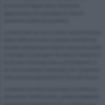
provincia di Napoli, dove l'ennesima
aggressione è arrivata dopo 12 anni di
vessazioni subìte da una donna.
Lui ha 61 anni, lei uno in meno. Una convivenza
molto difficile la loro. La donna, nel 2023, ha
provato a denunciare il marito ma poi ha scelto
di tornare sui suoi passi. Da allora le minacce e
botte sono diventate ancora più frequenti. E
ieri sera è scattato l'intervento dei carabinieri
della sezione radiomobile di Torre del Greco.
La 60enne era affacciata al balcone della sua
abitazione, chiedeva aiuto, gridava piangendo.
Qualcuno ha chiamato il 112 e i militari sono