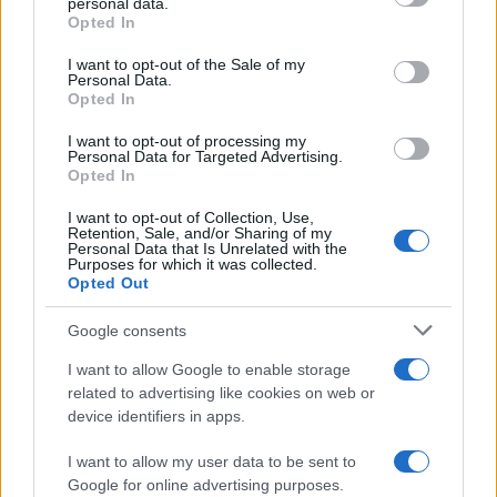
personal data.
Opted In
Please note that this website/app uses one or more Google
services and may gather and store information including but
I want to opt-out of the Sale of my
Personal Data.
not limited to your visit or usage behaviour. You may click to
Opted In
grant or deny consent to Google and its third-party tags to
use your data for below specified purposes in below Google
I want to opt-out of processing my
consent section.
Personal Data for Targeted Advertising.
Opted In
I want to opt-out of Collection, Use,
Retention, Sale, and/or Sharing of my
Personal Data that Is Unrelated with the
Purposes for which it was collected.
Opted Out
Google consents
I want to allow Google to enable storage
related to advertising like cookies on web or
device identifiers in apps.
I want to allow my user data to be sent to
Google for online advertising purposes.