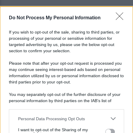
Do Not Process My Personal Information
Piantedosi a Sorrento, Rastrelli: importante
occasione di confronto, avanti così
If you wish to opt-out of the sale, sharing to third parties, or
processing of your personal or sensitive information for
Castel di Sangro: Allegri prova la formazione anti
targeted advertising by us, please use the below opt-out
Celta
section to confirm your selection.
Please note that after your opt-out request is processed you
may continue seeing interest-based ads based on personal
information utilized by us or personal information disclosed to
third parties prior to your opt-out.
You may separately opt-out of the further disclosure of your
personal information by third parties on the IAB’s list of
downstream participants.
Personal Data Processing Opt Outs
This information may also be disclosed by us to third parties
on the IAB’s List of Downstream Participants that may further
I want to opt-out of the Sharing of my
disclose it to other third parties.