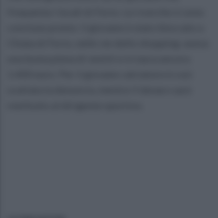
frequenta i locali di Forio. Le ricerche si sono
concluse presto: il giovane è stato bloccato a
Chiaia di Forio, nelle vie dello shopping: aveva
una busta piena di vestiti e in tasca ancora
1.400 euro. Per il giovane calciatore è così
scattata la denuncia, mentre il denaro sarà
restituito al dirigente sportivo.