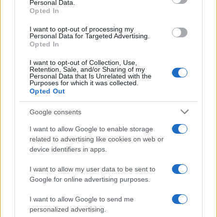
Personal Data.
not limited to your visit or usage behaviour. You may click to
Opted In
grant or deny consent to Google and its third-party tags to
use your data for below specified purposes in below Google
I want to opt-out of processing my
consent section.
Personal Data for Targeted Advertising.
Opted In
I want to opt-out of Collection, Use,
Retention, Sale, and/or Sharing of my
Personal Data that Is Unrelated with the
Purposes for which it was collected.
Opted Out
Google consents
I want to allow Google to enable storage
related to advertising like cookies on web or
device identifiers in apps.
I want to allow my user data to be sent to
Google for online advertising purposes.
I want to allow Google to send me
personalized advertising.