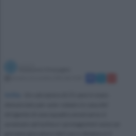
a cura di
Redazione Ottopagine
domenica 16 novembre 2025 alle 14:28
Ischia
.
Un calciatore di 21 anni è stato
denunciato per aver rubato in casa del
dirigente di una squadra avversaria: é
avvenuto ad Ischia e i protagonisti sono un
giovane giocatore del Lacco Ameno e il