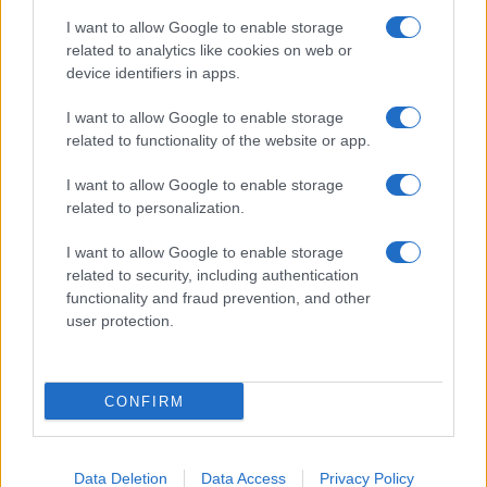
I want to allow Google to enable storage
related to analytics like cookies on web or
device identifiers in apps.
I want to allow Google to enable storage
related to functionality of the website or app.
I want to allow Google to enable storage
CHI SIAMO
CONTATTI
PUBBLICITÀ
LAVORA CON NOI
related to personalization.
PRIVACY / COOKIE POLICY
PREFERENZE PRIVACY
I want to allow Google to enable storage
OTTO CHANNEL
related to security, including authentication
functionality and fraud prevention, and other
user protection.
Registrazione del Tribunale di Avellino n. 331 del 23/11/1995
Iscritto al Registro degli Operatori di Comunicazione n. 37512
© Riproduzione Riservata – Ne è consentita esclusivamente una
CONFIRM
riproduzione parziale con citazione della fonte corretta
www.ottopagine.it
Data Deletion
Data Access
Privacy Policy