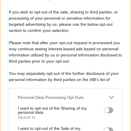
Napoli, Meret o Savic? Spunta un nuovo nome per
la porta azzurra!
If you wish to opt-out of the sale, sharing to third parties, or
processing of your personal or sensitive information for
Dj Godzi: al via il crowdfunding per "Il Suono
targeted advertising by us, please use the below opt-out
Interrotto"
section to confirm your selection.
Please note that after your opt-out request is processed you
may continue seeing interest-based ads based on personal
information utilized by us or personal information disclosed to
third parties prior to your opt-out.
You may separately opt-out of the further disclosure of your
personal information by third parties on the IAB’s list of
downstream participants.
Personal Data Processing Opt Outs
This information may also be disclosed by us to third parties
on the IAB’s List of Downstream Participants that may further
I want to opt-out of the Sharing of my
disclose it to other third parties.
personal data.
Opted In
Please note that this website/app uses one or more Google
services and may gather and store information including but
I want to opt-out of the Sale of my