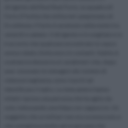
dirigente dell'Asd Real Forio, la squadra di
Forio D'Ischia che milita nel campionato di
Eccellenza. Il furto è avvenuto nella notte tra
venerdì e sabato: il dirigente si è svegliato e si
è accorto che qualcuno era entrato in casa e
aveva rubato 2mila euro in contanti. Subito è
scattata la denuncia ai carabinieri che, dopo
aver visionato le immagini dei sistemi di
videosorveglianza, sono riusciti ad
identificare il ladro. Le telecamere hanno
infatti ripreso una persona che ha agito da
sola, indossando una felpa con cappuccio. Un
soggetto che ai militari non era sconosciuto e
che somigliava molto ad un giovane che