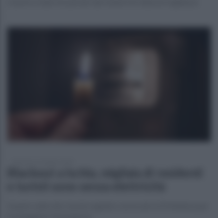
L'uomo è stato incastrato dai sistemi di videosorveglianza
domenica 21 giugno 2026
Blackout a Ischia, migliaia di residenti
e turisti sono senza elettricità
Guasto sulla rete: tavolo urgente convocato in Prefettura per
fronteggiare l'emergenza