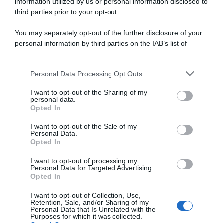
information utilized by us or personal information disclosed to
third parties prior to your opt-out.
You may separately opt-out of the further disclosure of your
personal information by third parties on the IAB’s list of
downstream participants.
Personal Data Processing Opt Outs
This information may also be disclosed by us to third parties
on the IAB’s List of Downstream Participants that may further
I want to opt-out of the Sharing of my
disclose it to other third parties.
personal data.
Opted In
Please note that this website/app uses one or more Google
services and may gather and store information including but
I want to opt-out of the Sale of my
Personal Data.
not limited to your visit or usage behaviour. You may click to
Opted In
grant or deny consent to Google and its third-party tags to
use your data for below specified purposes in below Google
I want to opt-out of processing my
consent section.
Personal Data for Targeted Advertising.
Opted In
I want to opt-out of Collection, Use,
Retention, Sale, and/or Sharing of my
Personal Data that Is Unrelated with the
Purposes for which it was collected.