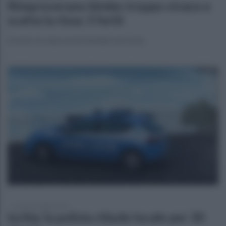
Rimproverano bimbo troppo vivace e
scatta la rissa: 3 feriti
Scontro tra due nuclei familiari ad Ischia
venerdì 24 luglio 2026
Ischia: la polizia chiude locale per 30