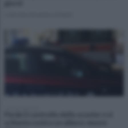
giorni
La decisione del questore di Napoli
giovedì 23 luglio 2026
Perde il controllo dello scooter e si
schianta contro un albero: muore