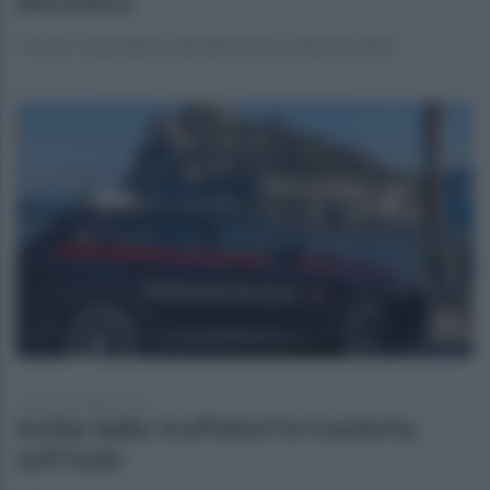
discoteca
Tre per coma etilico e gli altri per un colpo di calore
giovedì 16 luglio 2026
Ischia: baby truffatori in trasferta
sull'isola