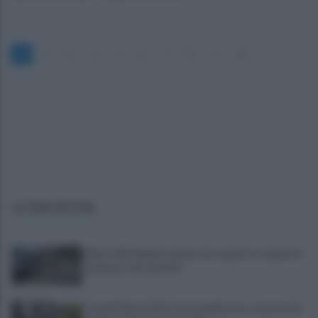
1
2
3
4
5
6
7
8
9
10
»
ULTIME NOTIZIE
Ritiro SSC Napoli, questa sera quattro calciatori
in piazza: chi saranno?
Campi Flegrei, 812 case sgomberate: i numeri del