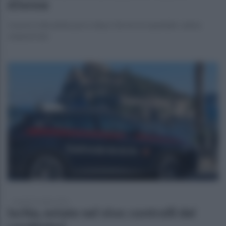
65enne
L'uomo è deceduto poco dopo l'arrivo in ospedale: salma
sequestrata
martedì 21 luglio 2026
Ischia, estate nel vivo: controlli dei