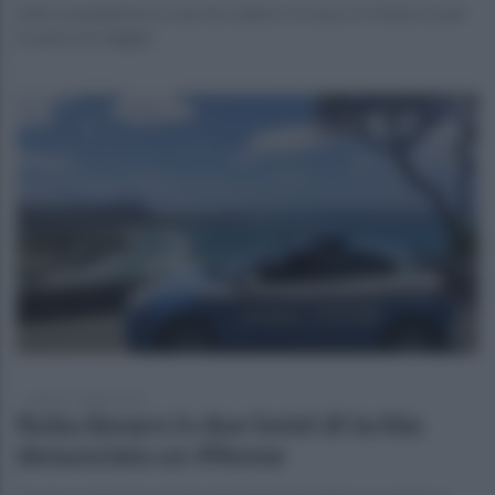
Sullo smartphone le case da colpire e in tasca il rimborso per
le spese di viaggio
sabato 11 luglio 2026
Ruba denaro in due hotel di Ischia:
denunciato un 49enne