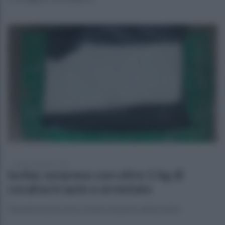
sabato 20 giugno 2026
Ischia: sorpreso con oltre 1 kg di
cocaina in auto e arrestato
Manette ai polsi di un 61enne da parte della polizia