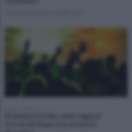
carabinieri
Controllati 220 veicoli e 3 imbarcazioni
sabato 18 luglio 2026
Dramma a Ischia, sette ragazzi
ricoverati dopo una serata in