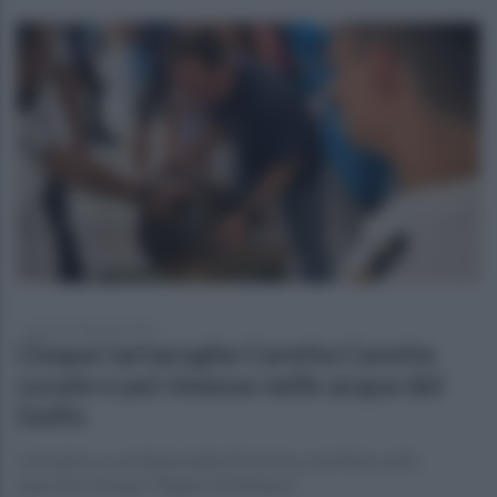
giovedì 18 giugno 2026
Cinque tartarughe Caretta Caretta
curate e poi rimesse nelle acque del
Golfo
L'iniziativa coordinata dalla Direzione marittima nello
specchio d'acqua "Regno di Nettuno"