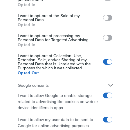
Opted In
Please note that this website/app uses one or more Google
services and may gather and store information including but
I want to opt-out of the Sale of my
Personal Data.
not limited to your visit or usage behaviour. You may click to
Opted In
grant or deny consent to Google and its third-party tags to
use your data for below specified purposes in below Google
I want to opt-out of processing my
consent section.
Personal Data for Targeted Advertising.
Opted In
I want to opt-out of Collection, Use,
Retention, Sale, and/or Sharing of my
Personal Data that Is Unrelated with the
Purposes for which it was collected.
Opted Out
Google consents
I want to allow Google to enable storage
related to advertising like cookies on web or
device identifiers in apps.
I want to allow my user data to be sent to
Google for online advertising purposes.