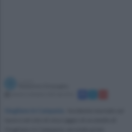
a cura di
Redazione Ottopagine
venerdì 12 dicembre 2025 alle 20:16
Giugliano in Campania
.
Incidente mortale sul
lavoro nel sito di stoccaggio di ecoballe di
Giugliano in Campania: secondo primi