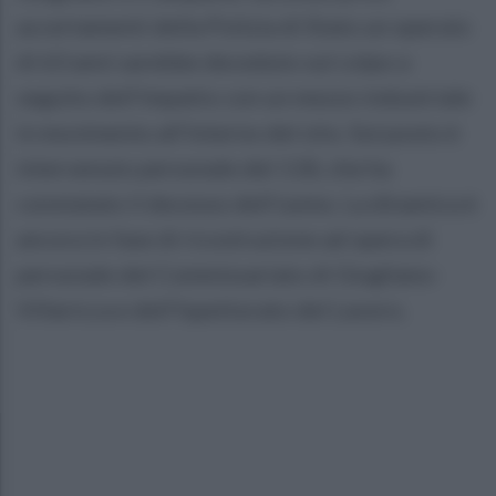
accertamenti della Polizia di Stato un operaio
di 63 anni sarebbe deceduto sul colpo a
seguito dell'impatto con un mezzo industriale
in movimento all'interno del sito. Sul posto è
intervenuto personale del 118, che ha
constatato il decesso dell'uomo. La dinamica è
ancora in fase di ricostruzione ad opera di
personale del Commissariato di Giugliano-
Villaricca e dell'Ispettorato del Lavoro.