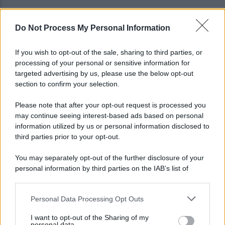
Do Not Process My Personal Information
Fondi stanziati ma mai spesi e spiagge chiuse a
Bacoli: la denuncia del sindaco
If you wish to opt-out of the sale, sharing to third parties, or
processing of your personal or sensitive information for
Napoli, causa del 1976 costa 56 milioni: il
targeted advertising by us, please use the below opt-out
verdetto che pesa sul Comune
section to confirm your selection.
Please note that after your opt-out request is processed you
may continue seeing interest-based ads based on personal
information utilized by us or personal information disclosed to
third parties prior to your opt-out.
You may separately opt-out of the further disclosure of your
personal information by third parties on the IAB’s list of
downstream participants.
Personal Data Processing Opt Outs
This information may also be disclosed by us to third parties
on the IAB’s List of Downstream Participants that may further
I want to opt-out of the Sharing of my
disclose it to other third parties.
personal data.