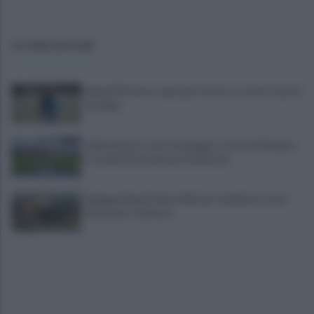
ULTIME NOTIZIE
Napoli Women, colpo per l'attacco: arriva Chanté
Dompig
Allenamento sotto la pioggia a Castel di Sangro:
in campo Mctominay e De Bruyne
Spiagge Napoli: blitz ASIA per l'ambiente a San
Giovanni a Teduccio