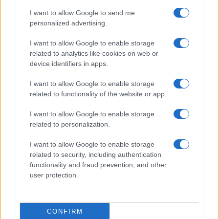
I want to allow Google to send me
personalized advertising.
I want to allow Google to enable storage
related to analytics like cookies on web or
device identifiers in apps.
I want to allow Google to enable storage
related to functionality of the website or app.
I want to allow Google to enable storage
CHI SIAMO
CONTATTI
PUBBLICITÀ
LAVORA CON NOI
related to personalization.
PRIVACY / COOKIE POLICY
PREFERENZE PRIVACY
I want to allow Google to enable storage
OTTO CHANNEL
related to security, including authentication
functionality and fraud prevention, and other
user protection.
Registrazione del Tribunale di Avellino n. 331 del 23/11/1995
Iscritto al Registro degli Operatori di Comunicazione n. 37512
© Riproduzione Riservata – Ne è consentita esclusivamente una
CONFIRM