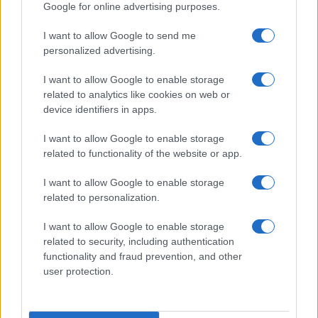
Google for online advertising purposes.
I want to allow Google to send me
personalized advertising.
I want to allow Google to enable storage
related to analytics like cookies on web or
device identifiers in apps.
I want to allow Google to enable storage
related to functionality of the website or app.
I want to allow Google to enable storage
CHI SIAMO
CONTATTI
PUBBLICITÀ
LAVORA CON NOI
related to personalization.
PRIVACY / COOKIE POLICY
PREFERENZE PRIVACY
I want to allow Google to enable storage
OTTO CHANNEL
related to security, including authentication
functionality and fraud prevention, and other
user protection.
Registrazione del Tribunale di Avellino n. 331 del 23/11/1995
Iscritto al Registro degli Operatori di Comunicazione n. 37512