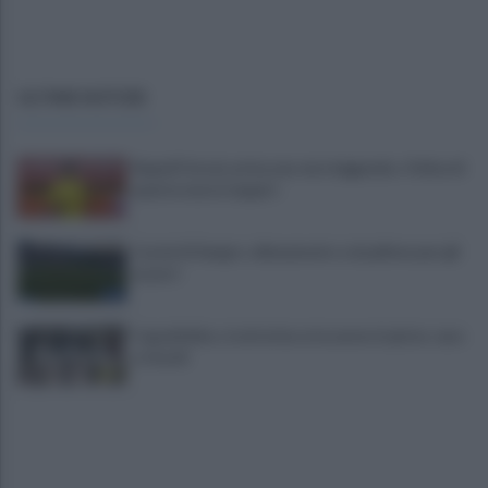
ULTIME NOTIZIE
Napoli Futsal, arriva una vera leggenda: «Felice di
questa nuova tappa!»
Castel di Sangro: allenamento col pallone per gli
azzurri
Capodichino, trattorino urta aereo in pista: caos
e ritardi