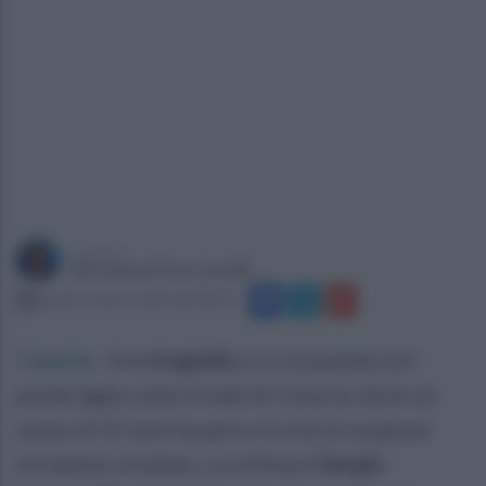
a cura di
Giovanbattista Lanzilli
lunedì 2 marzo 2026 alle 08:18
Casoria
.
Una
tragedia
si è consumata ieri
pomeriggio sulle strade di Casoria, dove un
uomo di 52 anni ha perso la vita in un grave
incidente stradale. La vittima è
Sergio