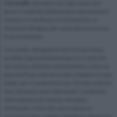
Caccavallo
, deceduto sul colpo dopo aver
perso il controllo della propria autovettura.Il
sinistro si è verificato in via Sannitica, in
direzione Afragola, per cause ancora in corso
di accertamento.
Caccavallo, alla guida di una Citroen Xsara,
avrebbe improvvisamente perso il controllo
del veicolo, finendo violentemente contro un
palo dell'Enel a bordo strada. L'impatto è stato
fatale: per il conducente non c'è stato nulla da
fare. Sul posto sono intervenuti i carabinieri
della stazione di Casoria, che hanno
effettuato i rilievi del caso e messo in
sicurezza l'area. I militari dell'Arma stanno ora