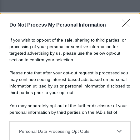
Do Not Process My Personal Information
Campi Flegrei, l'opposizione incalza Fico: "Stato
di emergenza subito"
If you wish to opt-out of the sale, sharing to third parties, or
processing of your personal or sensitive information for
Campi Flegrei, crisi abitativa: 930 case colpite:
targeted advertising by us, please use the below opt-out
«Aprite ai tecnici»
section to confirm your selection.
Please note that after your opt-out request is processed you
may continue seeing interest-based ads based on personal
information utilized by us or personal information disclosed to
third parties prior to your opt-out.
You may separately opt-out of the further disclosure of your
personal information by third parties on the IAB’s list of
downstream participants.
Personal Data Processing Opt Outs
This information may also be disclosed by us to third parties
on the IAB’s List of Downstream Participants that may further