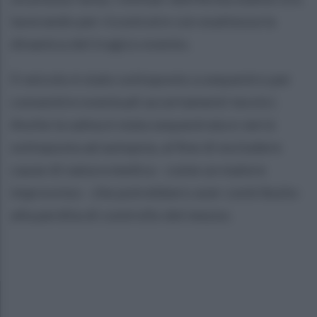
lavorando per ricostruire con esattezza la
dinamica del tragico evento.
Il veicolo è stato sottoposto a sequestro per
consentire eventuali accertamenti tecnici.
Anche la salma è stata sequestrata e verrà
sottoposta ad autopsia, al fine di escludere
cause di natura medica - come un malore
improvviso - che potrebbero aver contribuito
alla perdita di controllo del mezzo.