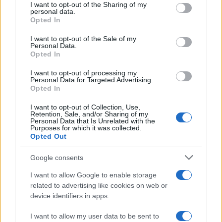
I want to opt-out of the Sharing of my
disclose it to other third parties.
personal data.
Opted In
Please note that this website/app uses one or more Google
services and may gather and store information including but
I want to opt-out of the Sale of my
Personal Data.
not limited to your visit or usage behaviour. You may click to
Opted In
grant or deny consent to Google and its third-party tags to
use your data for below specified purposes in below Google
I want to opt-out of processing my
consent section.
Personal Data for Targeted Advertising.
Opted In
I want to opt-out of Collection, Use,
Retention, Sale, and/or Sharing of my
Personal Data that Is Unrelated with the
Purposes for which it was collected.
Opted Out
Google consents
I want to allow Google to enable storage
related to advertising like cookies on web or
device identifiers in apps.
I want to allow my user data to be sent to