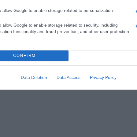
isodi delittuosi commessi su tutto il
o allow Google to enable storage related to personalization.
o allow Google to enable storage related to security, including
cation functionality and fraud prevention, and other user protection.
CONFIRM
Data Deletion
Data Access
Privacy Policy