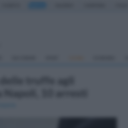
CASERTA
NAPOLI
SALERNO
CAMPANIA
ITALIA
o
À
DAI COMUNI
SPORT
CUCINA
ECONOMIA
C
elle truffe agli
 Napoli, 10 arresti
ampania