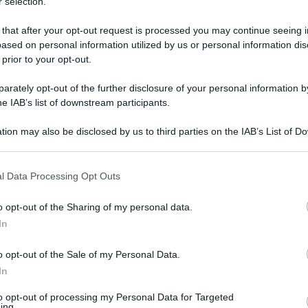
 selection.
 that after your opt-out request is processed you may continue seeing i
ased on personal information utilized by us or personal information dis
 prior to your opt-out.
rately opt-out of the further disclosure of your personal information by
he IAB’s list of downstream participants.
tion may also be disclosed by us to third parties on the IAB’s List of 
 that may further disclose it to other third parties.
 that this website/app uses one or more Google services and may gath
l Data Processing Opt Outs
including but not limited to your visit or usage behaviour. You may click 
 13 maggio 2026 alle 09:42
 to Google and its third-party tags to use your data for below specifi
o opt-out of the Sharing of my personal data.
ogle consent section.
In
ivo e Radiomobile della Compagnia di Tivoli,
o opt-out of the Sale of my Personal Data.
 di Napoli, hanno dato esecuzione a
In
l gip del Tribunale di Tivoli. Il
to opt-out of processing my Personal Data for Targeted
 accusate di associazione per delinquere
ing.