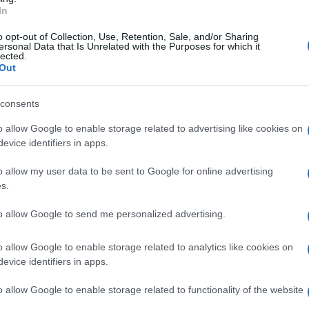
In
 forma aggravata.
o opt-out of Collection, Use, Retention, Sale, and/or Sharing
o a una rete criminale strutturata
ersonal Data that Is Unrelated with the Purposes for which it
lected.
Out
ruffa ai danni di un anziano. La svolta
ieri di Tivoli hanno proceduto al sequestro di
consents
ti a uno degli indagati: dall'analisi del
o allow Google to enable storage related to advertising like cookies on
ietro il singolo episodio si celava
evice identifiers in apps.
o allow my user data to be sent to Google for online advertising
s.
mificazioni in tutta Italia
to allow Google to send me personalized advertising.
 intercettate - telefonata dopo telefonata,
o allow Google to enable storage related to analytics like cookies on
i inquirenti di ricostruire il profilo di una
evice identifiers in apps.
izzata, con base operativa nel cuore di Napoli
o allow Google to enable storage related to functionality of the website
o quanto accertato nel corso delle indagini,