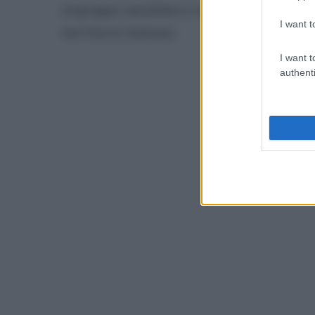
al gruppo sarebbero riconducibili 116 ep
I want t
territorio italiano.
I want t
authenti