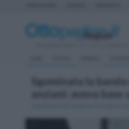
PRIMA PAGINA
AVELLINO
BENEVENTO
Venerdì 7 Agosto 2026
| Direttore Editoriale:
Antonio Sass
HOME
POLITICA
CRONACA
ATTUALIT
Sgominata la banda d
anziani: aveva base a
L'operazione dei carabinieri tra Lazio e C