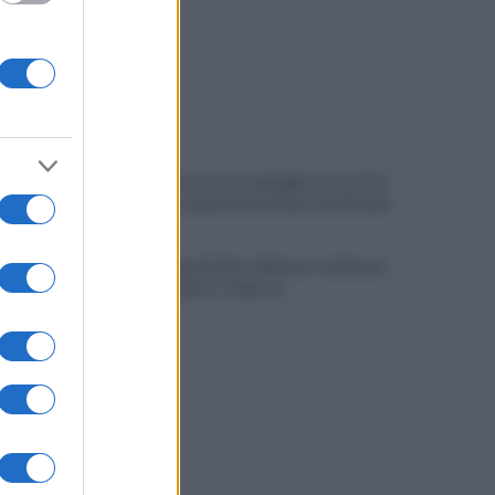
Allenamento sotto la pioggia a Castel di
Sangro: in campo Mctominay e De Bruyne
Spiagge Napoli: blitz ASIA per l'ambiente
a San Giovanni a Teduccio