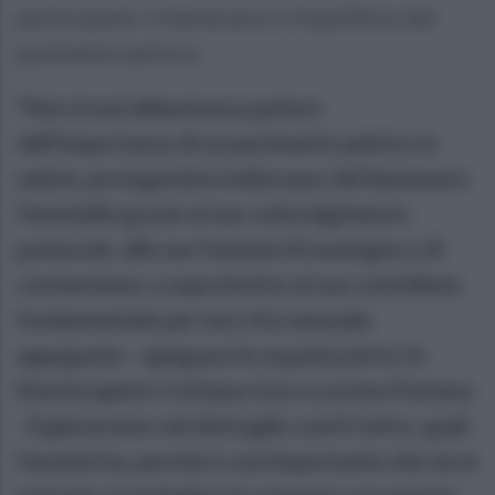
partecipanti: il benessere e l’equilibrio del
pavimento pelvico.
"Non è mai abbastanza parlare
dell’importanza di un pavimento pelvico in
salute, protagonista indiscusso del benessere
femminile grazie al suo coinvolgimento
posturale, alle sue funzioni di sostegno e di
contenzione, e soprattutto al suo contributo
fondamentale per una vita sessuale
appagante - spiegano le organizzatrici, le
fisioterapiste Cristiana Izzo e Lorena Pastena
- Esploreremo nel dettaglio com’è fatto, quali
funzioni ha, perché è così importante che sia in