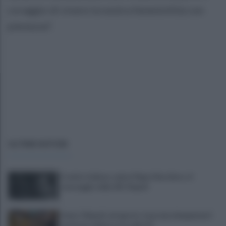
coraggio di vivere la nostra femminilità con
pienezza".
ULTIME NOTIZIE
Il calcio italiano saluta Pippo Marchioro: il
messaggio della SSC Napoli
Linea 1 Napoli, ad agosto stop ai prolungamenti
notturni: ultima corsa alle 23