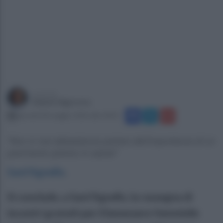
a cura di
Gianni Vigoroso
giovedì 28 maggio 2026 alle 18:05
"Non è mai abbastanza parlare dell’importanza di un
pavimento pelvico in salute"
Sant'Agnello
.
Si conclude, a Sant’Agnello, la rassegna di
incontri gratuiti per il benessere femminile