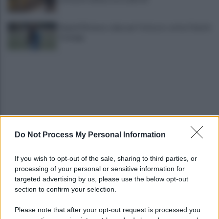
Napoli Women, colpo per l'attacco: arriva Chanté
Dompig
Do Not Process My Personal Information
Allenamento sotto la pioggia a Castel di Sangro:
in campo Mctominay e De Bruyne
If you wish to opt-out of the sale, sharing to third parties, or
processing of your personal or sensitive information for
Spiagge Napoli: blitz ASIA per l'ambiente a San
targeted advertising by us, please use the below opt-out
Giovanni a Teduccio
section to confirm your selection.
Please note that after your opt-out request is processed you