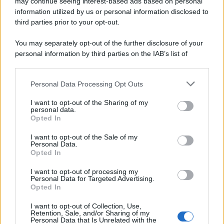
may continue seeing interest-based ads based on personal
information utilized by us or personal information disclosed to
third parties prior to your opt-out.
You may separately opt-out of the further disclosure of your
personal information by third parties on the IAB’s list of
downstream participants.
Personal Data Processing Opt Outs
This information may also be disclosed by us to third parties
on the IAB’s List of Downstream Participants that may further
I want to opt-out of the Sharing of my
disclose it to other third parties.
personal data.
Opted In
Please note that this website/app uses one or more Google
services and may gather and store information including but
I want to opt-out of the Sale of my
Personal Data.
not limited to your visit or usage behaviour. You may click to
Opted In
grant or deny consent to Google and its third-party tags to
use your data for below specified purposes in below Google
I want to opt-out of processing my
consent section.
Personal Data for Targeted Advertising.
Opted In
I want to opt-out of Collection, Use,
Retention, Sale, and/or Sharing of my
Personal Data that Is Unrelated with the