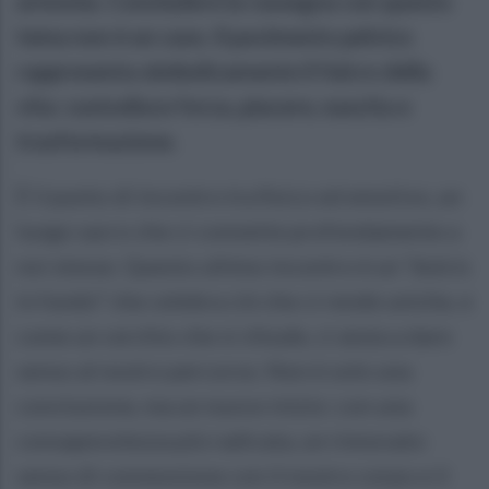
armonia. Concludere la rassegna con questo
tema non è un caso. Il pavimento pelvico
rappresenta simbolicamente il fulcro della
vita: custodisce forza, piacere, nascita e
trasformazione.
È il punto di incontro tra fisico ed emotivo, un
luogo sacro che ci connette profondamente a
noi stesse. Questo ultimo incontro è un “dulcis
in fundo” che celebra ciò che ci rende uniche, e
come un cerchio che si chiude, ci aiuta a dare
senso al nostro percorso. Non è solo una
conclusione, ma un nuovo inizio: con una
consapevolezza più radicata, un rinnovato
senso di connessione con il nostro corpo e il