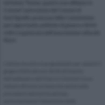
intitolata “Donne, quante cose abbiamo in
Comune”, patrocinata dal Comune di
Sant’Agnello, promossa dalla Commissione
pari opportunità, politiche di genere e diritti
civili e organizzata dall’associazione culturale
Share.
L’ultimo incontro è programmato per venerdì 5
giugno 2026 alle ore 18:30 all’interno
dell’anfiteatro dell’Oasi in Città (sul Corso
Italia) e affronta un tema che anche nelle
precedenti edizioni ha attirato
particolarmente l’attenzione delle