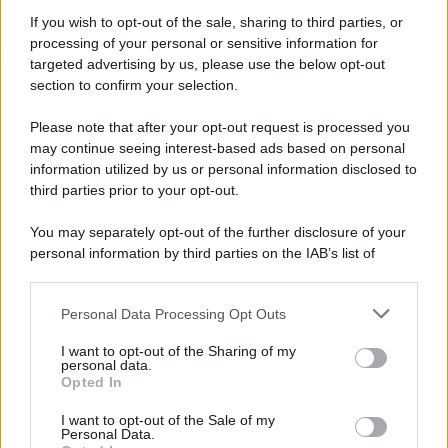
di Politano e Lucca
If you wish to opt-out of the sale, sharing to third parties, or
processing of your personal or sensitive information for
Napoli - Osasuna: Allegri sceglie il 433. Out
targeted advertising by us, please use the below opt-out
Mctominay
section to confirm your selection.
Please note that after your opt-out request is processed you
may continue seeing interest-based ads based on personal
information utilized by us or personal information disclosed to
third parties prior to your opt-out.
You may separately opt-out of the further disclosure of your
personal information by third parties on the IAB’s list of
downstream participants.
Personal Data Processing Opt Outs
This information may also be disclosed by us to third parties
on the IAB’s List of Downstream Participants that may further
I want to opt-out of the Sharing of my
disclose it to other third parties.
personal data.
Opted In
Please note that this website/app uses one or more Google
services and may gather and store information including but
I want to opt-out of the Sale of my
Personal Data.
not limited to your visit or usage behaviour. You may click to