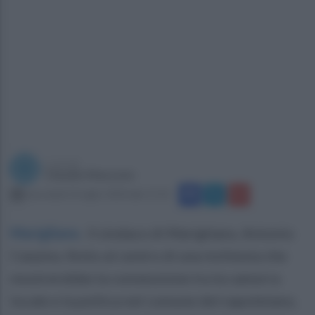
a cura di
Claudio Mazzone
mercoledì 22 luglio 2020 alle 17:25
Marigliano
.
Il sindaco di Marigliano, Antonio
Carpino, finito al centro di una inchiesta che
mostrerebbe la connessione tra la camorra
locale e la politca nel comune del napoletano,