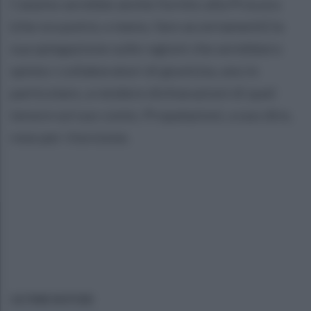
Carpino avrebbe anche fornito alla Procura
(che ora potrà, o meno, fare accertamenti) la
sua spiegazione sulle ragioni che avrebbero
spinto i collaboratori di giustizia, uno in
particolare, a rendere dichiarazioni di quel
tenore sul suo conto. Propalazioni, a suo dire,
rese per ritorsione.
ULTIME NOTIZIE