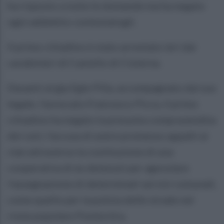
ha risposto a tutte le domande ma ha negato
ogni addebito contestatogli.
Il primo cittadino è stato arrestato ieri dai
carabinieri di Castello di Cisterna.
Davanti al gip Egle Pilla, accompagnato dal suo
legale, l'avvocato Francesco Picca, il primo
cittadino ha negato la presunta compravendita
dei voti, l'accusa di avere promesso appalti ai
clan attraverso la costituzione di una
cooperativa di ex detenuti per agevolare
l'assegnazione di determinati servizi comunali,
come quello per la pulizia delle strade nel
rione popolare Pontecitra.