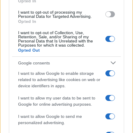
Opted In
grant or deny consent to Google and its third-party tags to
use your data for below specified purposes in below Google
I want to opt-out of processing my
consent section.
Personal Data for Targeted Advertising.
Opted In
I want to opt-out of Collection, Use,
Retention, Sale, and/or Sharing of my
Personal Data that Is Unrelated with the
Purposes for which it was collected.
Opted Out
Google consents
I want to allow Google to enable storage
related to advertising like cookies on web or
device identifiers in apps.
I want to allow my user data to be sent to
Google for online advertising purposes.
I want to allow Google to send me
personalized advertising.