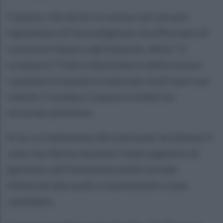
Carpino, che da ieri è recluso nel carcere
napoletano di Secondigliano, ha affermato di
conoscere bene Luigi Esposito, detto "o'
sciamarro" (l'altro destinatario delle misure
cautelari) in quanto è stato per molti anni suo
cliente: il sindaco Carpino è infatti un
avvocato penalista.
A lui, e a tantissime altre persone, ha chiesto il
voto, ha riferito durante l'interrogatorio di
garanzia, nell'imminenza delle tornate
elettorali alle quali si è presentato come
candidato.