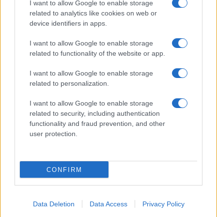
I want to allow Google to enable storage
related to analytics like cookies on web or
device identifiers in apps.
I want to allow Google to enable storage
related to functionality of the website or app.
I want to allow Google to enable storage
CHI SIAMO
CONTATTI
PUBBLICITÀ
LAVORA CON NOI
related to personalization.
PRIVACY / COOKIE POLICY
PREFERENZE PRIVACY
I want to allow Google to enable storage
OTTO CHANNEL
related to security, including authentication
functionality and fraud prevention, and other
user protection.
Registrazione del Tribunale di Avellino n. 331 del 23/11/1995
Iscritto al Registro degli Operatori di Comunicazione n. 37512
© Riproduzione Riservata – Ne è consentita esclusivamente una
CONFIRM
riproduzione parziale con citazione della fonte corretta
www.ottopagine.it
Data Deletion
Data Access
Privacy Policy