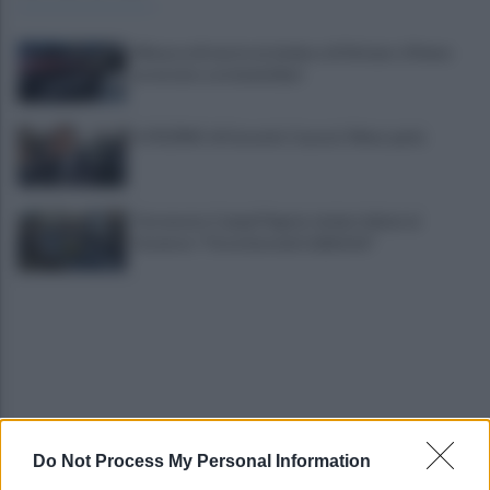
Minacce di morte al sindaco di Striano: 67enne
arrestato e ai domiciliari
IL PIZZINO di Gerardo Casucci: Meno parla
Terremoto Campi Flegrei, sindaci delusi al
Governo: "Ora interventi definitivi"
Do Not Process My Personal Information
Napoli-Osasuna 2-1: gli azzurri vincono nel segno