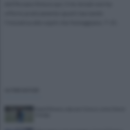
dell’Arzano finisce qui, il tie-break non ha
offerto praticamente spunti lasciando
l’iniziativa alle ospiti che festeggiano: 7-15.
ULTIME NOTIZIE
Napoli Women, colpo per l'attacco: arriva Chanté
Dompig