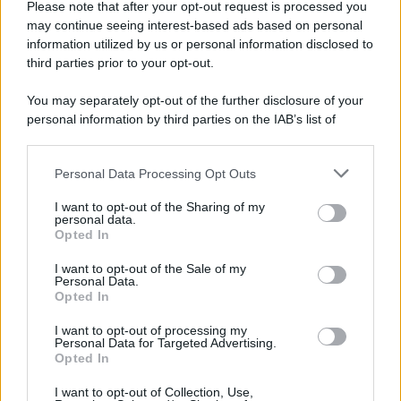
Please note that after your opt-out request is processed you
may continue seeing interest-based ads based on personal
information utilized by us or personal information disclosed to
third parties prior to your opt-out.
You may separately opt-out of the further disclosure of your
personal information by third parties on the IAB’s list of
downstream participants.
Personal Data Processing Opt Outs
This information may also be disclosed by us to third parties
on the IAB’s List of Downstream Participants that may further
I want to opt-out of the Sharing of my
disclose it to other third parties.
personal data.
Opted In
Please note that this website/app uses one or more Google
services and may gather and store information including but
I want to opt-out of the Sale of my
Personal Data.
not limited to your visit or usage behaviour. You may click to
Opted In
grant or deny consent to Google and its third-party tags to
use your data for below specified purposes in below Google
I want to opt-out of processing my
consent section.
Personal Data for Targeted Advertising.
Opted In
I want to opt-out of Collection, Use,