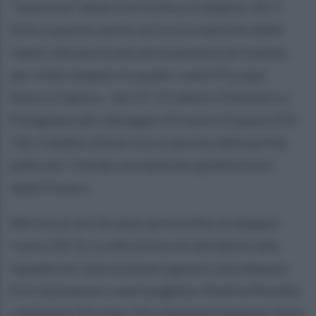
“funziona” bene e la forbice si amplia: 14-7.
Solo a questo punto arriva la reazione delle
ospiti che porta una serie positiva di 4 punti,
per interrompere la quale coach Piscopo
blocca il gioco. Sul 17-15 dentro Silvestro e
Putignano per allungare di nuovo il passo (23-
16). Cambio chiuso in occasione della prima
palla set. Chiude una battuta spedita fuori
dalla Favero.
Nel terzo set Arzano sprinta fino al doppio
rosso (10-5). La decisione di attribuire alla
squadra di casa un punto genera una disputa
fra l’assistente coach pugliese Andrea Rotella
e Antonio Piscopo che salomonicamente viene