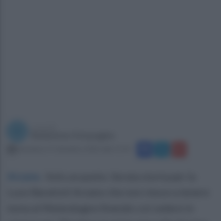
a cura di
Redazione Ottopagine
domenica 11 dicembre 2022 alle 11:19
Arzano
.
Solo un punto. Serata storta per la
Luvo Barattoli Arzano che non riesce a tenere
testa al Melendugno finendo col cedere in