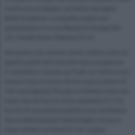
risolta con un doppio cartellino dal signor
Baldi di Salerno. La squadra ospite non
spaventa più e la Luvo Barattoli allunga (20-
12). Chiude Nives Palmese 25-15.
Nel quarto set va tutto storto. Subito sotto di
quattro punti non riescono mai a recuperare.
Ci sarebbero riuscite sul 9 pari se l’arbitro non
avesse visto un tocco che le ricaccia dietro (9-
13) costringendo Piscopo a chiedere time-out.
Il pari non arriva e lo stress aumenta (17-21).
Sul 20-22 una battuta spedita fuori da Bianco
lancia definitamente Melendugno che poco
dopo chiude con Stival 21-25. La gara