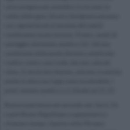
certo pregare per prendere fra le mani le
redini della gara. Stival e Antignano passano
con regolarità ed al termine del match
risulteranno le più incisive. Presto i punti di
vantaggio diventano quattro (12-16) una
condizione dalla quale diventa complicato
risalire contro una rivale che non cala nel
ritmo. Si da da fare Aquino, entrano in partita
anche le altre ma il gap resta incolmabile. I
punti restano quattro e si chiude sul 21-25.
Buona la partenza nel secondo set. Sul 6-3 è
coach Bruno Napolitano a spaventarsi e
chiamare tempo. Questa volta l’Arzano