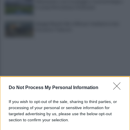
Allenamento sotto la pioggia a Castel di Sangro:
in campo Mctominay e De Bruyne
Spiagge Napoli: blitz ASIA per l'ambiente a San
Giovanni a Teduccio
Do Not Process My Personal Information
Fondi stanziati ma mai spesi e spiagge chiuse a
Bacoli: la denuncia del sindaco
If you wish to opt-out of the sale, sharing to third parties, or
processing of your personal or sensitive information for
Napoli, causa del 1976 costa 56 milioni: il
targeted advertising by us, please use the below opt-out
verdetto che pesa sul Comune
section to confirm your selection.