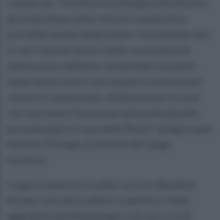
cinque set. “Perdere la prima gara alla decima
giornata dopo tante vittorie consecutive
potrebbe anche andare bene. Ovviamente non
è così. Faremo tesoro delle cose buone di
questa sera, abbiamo conquistato un punto
importante contro una squadra costruita per
vincere il campionato. Analizzeremo le cose
che non hanno funzionato pensando già alla
prossima gara in casa della Roma” spiega coach
Antonio Piscopo al termine del lungo
incontro.
La gara comincia in salita. La Luvo Barattoli
Arzano non entra subito in partita e viene
aggredita dal Melendugno che non si fa di