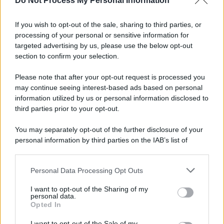
Do Not Process My Personal Information
Mazzocchi, Contini, Giovane e Marianucci con i
tifosi: le loro parole
If you wish to opt-out of the sale, sharing to third parties, or
processing of your personal or sensitive information for
Piantedosi a Sorrento, Rastrelli: importante
targeted advertising by us, please use the below opt-out
occasione di confronto, avanti così
section to confirm your selection.
Please note that after your opt-out request is processed you
may continue seeing interest-based ads based on personal
information utilized by us or personal information disclosed to
third parties prior to your opt-out.
You may separately opt-out of the further disclosure of your
personal information by third parties on the IAB’s list of
downstream participants.
Personal Data Processing Opt Outs
This information may also be disclosed by us to third parties
on the IAB’s List of Downstream Participants that may further
I want to opt-out of the Sharing of my
disclose it to other third parties.
personal data.
Opted In
Please note that this website/app uses one or more Google
services and may gather and store information including but
I want to opt-out of the Sale of my