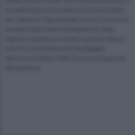
la soddisfazione di sollevare anche la Coppa
dei Campioni. Papà Amedeo invece, ha vissuto
momenti importanti nella pallavolo della
regione Campania arrivando a giocare fino in
serie A1 con l’Italcementi Battipaglia
nell’ormai lontano 1989-90, prima di passare
alla panchina.