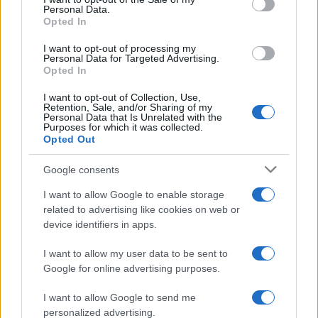
Personal Data.
not limited to your visit or usage behaviour. You may click to
Opted In
grant or deny consent to Google and its third-party tags to
use your data for below specified purposes in below Google
I want to opt-out of processing my
consent section.
Personal Data for Targeted Advertising.
Opted In
I want to opt-out of Collection, Use,
Retention, Sale, and/or Sharing of my
Personal Data that Is Unrelated with the
Purposes for which it was collected.
Opted Out
Google consents
I want to allow Google to enable storage
related to advertising like cookies on web or
device identifiers in apps.
I want to allow my user data to be sent to
Google for online advertising purposes.
I want to allow Google to send me
personalized advertising.