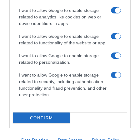
I want to allow Google to enable storage
related to analytics like cookies on web or
device identifiers in apps.
I want to allow Google to enable storage
related to functionality of the website or app.
I want to allow Google to enable storage
CHI SIAMO
CONTATTI
PUBBLICITÀ
LAVORA CON NOI
related to personalization.
PRIVACY / COOKIE POLICY
PREFERENZE PRIVACY
I want to allow Google to enable storage
OTTO CHANNEL
related to security, including authentication
functionality and fraud prevention, and other
user protection.
Registrazione del Tribunale di Avellino n. 331 del 23/11/1995
Iscritto al Registro degli Operatori di Comunicazione n. 37512
© Riproduzione Riservata – Ne è consentita esclusivamente una
CONFIRM
riproduzione parziale con citazione della fonte corretta
www.ottopagine.it