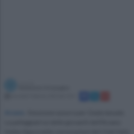
a cura di
Redazione Ottopagine
mercoledì 1 febbraio 2023 alle 13:51
Arzano
.
Emozione azzurra per Giada Ianuale.
La palleggiatrice delle giovanili dell’Arzano
Volley figura nelle convocazioni del Club Italia