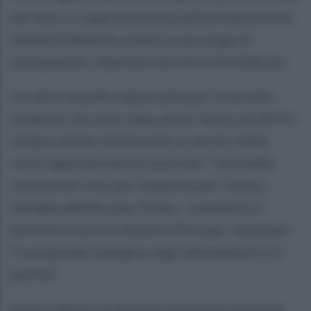
del Sud. La rappresentativa della Federazione
Italiana Pallavolo sosterrà uno stage di
allenamento a Barletta dal 20 al 24 febbraio.
Un altro tassello importante per la società
arzanese che anno dopo anno riesce ad offrire
sempre atlete interessanti ai tecnici delle
varie rappresentative nazionali. “Una bella
notizia non solo per Giada ma per l’intera
famiglia dell’Arzano Volley -commenta il
direttore tecnico Antonio Piscopo- premiato
il suo grande impegno negli allenamenti e in
partita”.
Ad accogliere la giovane promessa arzanese,