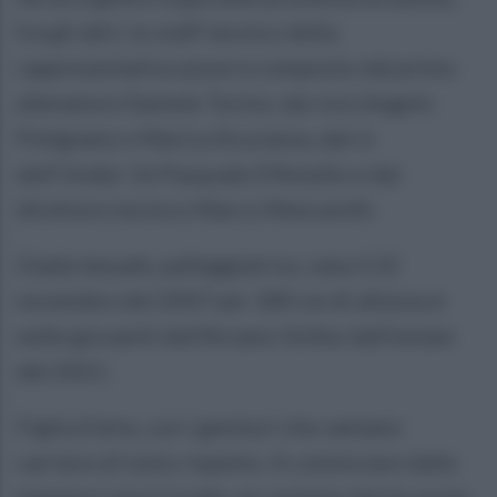
fra gli altri, lo staff tecnico della
rappresentativa azzurra composto dal primo
allenatore Daniele Turino, dai vice Angelo
Polignano e Marica Sicuranza, dal ct
dell'Under 16 Pasquale D'Aniello e dal
direttore tecnico Marco Mencarelli.
Giada Ianuale, palleggiatrice, nata il 22
novembre del 2007 per 180 cm di altezza è
nelle giovanili dell’Arzano Volley dall’estate
del 2021.
Figlia d’arte, con i genitori che vantano
carriere di tutto rispetto. A cominciare dalla
mamma Luisa Corallo, ex cestista che ha avuto