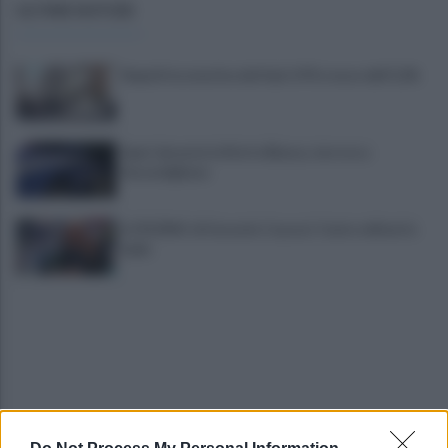
ULTIME NOTIZIE
Napoli locomotiva del Sud: il Pil cresce dell’1,5%
Spari durante la Notte Bianca, terrore a
Secondigliano
IL PIZZINO di Gerardo Casucci: Cento milioni in
ballo