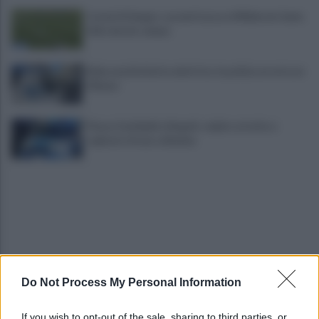
Castel di Sangro: assenti Lucca e Milinkovic Savic.
Adl a bordo campo
Ruba una bicicletta elettrica: la polizia arresta un
29enne
Piazza Garibaldi a Napoli: colpito al volto e
rapinato di una collanina
Do Not Process My Personal Information
Angela Celentano, 30 anni fa la scomparsa. La
famiglia: "Certi di ritrovarti"
If you wish to opt-out of the sale, sharing to third parties, or