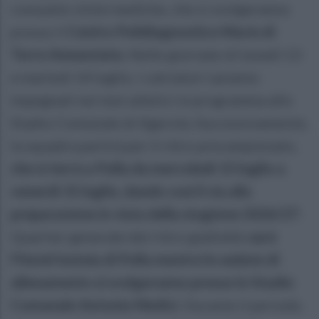
consuete visite mediche, che si svolgeranno
presso il
Centro Polidiagnostico Mavis di
Torre Annunziata
. Nelle giornate di lunedì 13
e martedì 14 luglio, i calciatori saranno
impegnati nei test atletici in programma allo
Stadio Comunale di Agerola. Successivamente,
la squadra partirà per il ritiro precampionato,
che si terrà a Polla da mercoledì 15 luglio a
venerdì 31 luglio, dando così il via alla
preparazione in vista della stagione 2026/27
.
Quartier generale del ritiro gialloblù
sarà
l’Hotel Insteia di Polla mentre le sedute di
allenamento si svolgeranno presso lo Stadio
Comunale Antonio Medici
. Durante il periodo