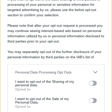
processing of your personal or sensitive information for
Napoli tra risse e stese: il Prefetto vara la stretta
targeted advertising by us, please use the below opt-out
sulla sicurezza
section to confirm your selection.
Please note that after your opt-out request is processed you
may continue seeing interest-based ads based on personal
information utilized by us or personal information disclosed to
third parties prior to your opt-out.
You may separately opt-out of the further disclosure of your
personal information by third parties on the IAB’s list of
downstream participants.
Personal Data Processing Opt Outs
This information may also be disclosed by us to third parties
on the IAB’s List of Downstream Participants that may further
I want to opt-out of the Sharing of my
disclose it to other third parties.
personal data.
Opted In
Please note that this website/app uses one or more Google
services and may gather and store information including but
I want to opt-out of the Sale of my
Personal Data.
not limited to your visit or usage behaviour. You may click to
Opted In
grant or deny consent to Google and its third-party tags to