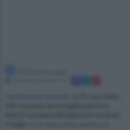
a cura di
Redazione Ottopagine
mercoledì 8 luglio 2026 alle 11:01
Castellammare di Stabia
.
La S.S. Juve Stabia
1907 comunica che la stagione sportiva
2026/27 prenderà ufficialmente il via lunedì
13 luglio
con il raduno della squadra e le