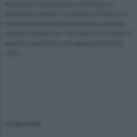
più sincero ringraziamento al Sindaco e
all’Amministrazione Comunale di Polla per la
disponibilità, la collaborazione e la calorosa
ospitalità dimostrate, che hanno contribuito in
maniera significativa all’organizzazione del
ritiro.
ULTIME NOTIZIE