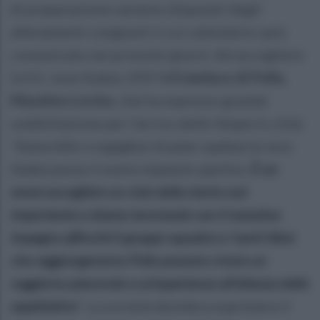
di preparazione saranno disputati degli
allenamenti congiunti il cui calendario sarà
comunicato nei prossimi giorni. Ad accogliere
la S.S. Juve Stabia 1907
è il sindaco di Polla,
Massimo Loviso
, che ha espresso grande
soddisfazione per l’arrivo delle Vespe in città:
“Siamo felici e orgogliosi di poter ospitare la Juve
Stabia presso il nostro impianto sportivo.
È un
onore accogliere un club dalla storia così
importante e stiamo lavorando con il massimo
impegno affinché il gruppo squadra e i tanti tifosi
che raggiungeranno Polla possano vivere un
soggiorno piacevole e un’esperienza all’altezza delle
aspettative
”.
La società desidera esprimere il