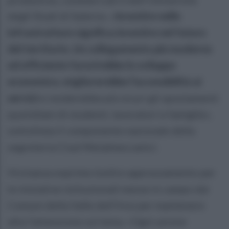
degli Studi di Salerno. «
Investire nelle
infrastrutture significa investire nel futuro
del territorio. Un collegamento più moderno
ed efficiente favorirebbe lo sviluppo
economico, migliorerebbe l’accessibilità ai
servizi
e renderebbe più sicuri gli spostamenti
quotidiani di studenti, lavoratori e famiglie»,
sottolinea il componente nazionale della
segreteria Cisal Metalmeccanici.
Vicinanza esprime inoltre apprezzamento per
le iniziative istituzionali messe in campo dai
Comuni della Valle dell’Irno per mantenere
alta l’attenzione sul tema. «Ogni azione