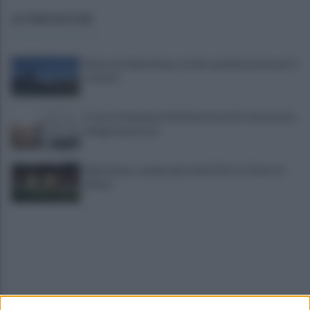
ULTIME NOTIZIE
Avversari Salernitana, rischio penalizzazione per il
Catania
E' morto il pedone di 94 anni investito da un'auto,
indaga la procura
Salernitana, sempre più vicini D’Ursi e Ciotti: le
ultime