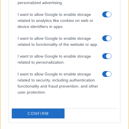
personalized advertising.
I want to allow Google to enable storage
related to analytics like cookies on web or
device identifiers in apps.
I want to allow Google to enable storage
related to functionality of the website or app.
I want to allow Google to enable storage
CHI SIAMO
CONTATTI
PUBBLICITÀ
LAVORA CON NOI
related to personalization.
PRIVACY / COOKIE POLICY
PREFERENZE PRIVACY
I want to allow Google to enable storage
OTTO CHANNEL
related to security, including authentication
functionality and fraud prevention, and other
user protection.
Registrazione del Tribunale di Avellino n. 331 del 23/11/1995
Iscritto al Registro degli Operatori di Comunicazione n. 37512
© Riproduzione Riservata – Ne è consentita esclusivamente una
CONFIRM
riproduzione parziale con citazione della fonte corretta
www.ottopagine.it