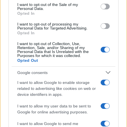
services and may gather and store information including but
I want to opt-out of the Sale of my
Personal Data.
not limited to your visit or usage behaviour. You may click to
Opted In
grant or deny consent to Google and its third-party tags to
use your data for below specified purposes in below Google
I want to opt-out of processing my
consent section.
Personal Data for Targeted Advertising.
Opted In
I want to opt-out of Collection, Use,
Retention, Sale, and/or Sharing of my
Personal Data that Is Unrelated with the
Purposes for which it was collected.
Opted Out
Google consents
I want to allow Google to enable storage
related to advertising like cookies on web or
device identifiers in apps.
I want to allow my user data to be sent to
Google for online advertising purposes.
I want to allow Google to send me