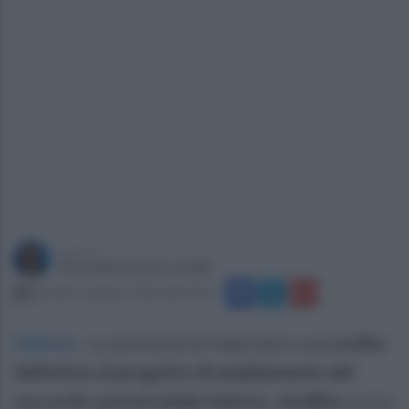
a cura di
Giovanbattista Lanzilli
giovedì 11 giugno 2026 alle 20:50
Salerno
.
La necessità di imprimere una
svolta
definitiva al progetto di ampliamento del
raccordo autostradale Salerno–Avellino
torna