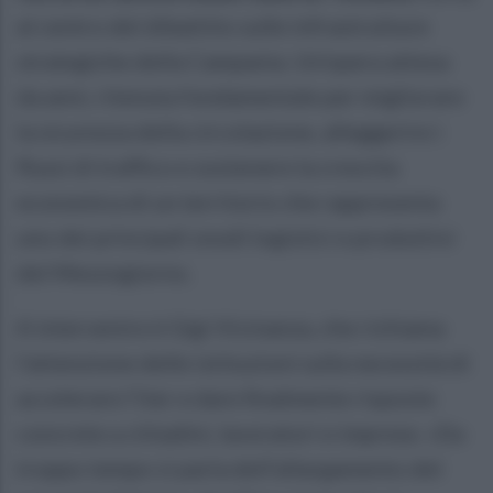
al centro del dibattito sulle infrastrutture
strategiche della Campania. Un’opera attesa
da anni, ritenuta fondamentale per migliorare
la sicurezza della circolazione, alleggerire i
flussi di traffico e sostenere la crescita
economica di un territorio che rappresenta
uno dei principali snodi logistici e produttivi
del Mezzogiorno.
A intervenire è Gigi Vicinanza, che richiama
l’attenzione delle istituzioni sulla necessità di
accelerare l’iter e dare finalmente risposte
concrete a cittadini, lavoratori e imprese. «Da
troppo tempo si parla dell’allargamento del