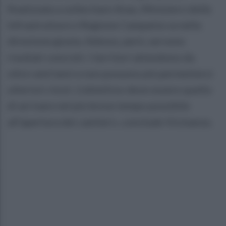
finalizzata a sollecitare Anas, Ministero delle
Infrastrutture e Regione Campania va nella
direzione giusta. Adesso, però, servono
risultati concreti. I territori attendono da
oltre vent’anni e non possono più permettersi
ulteriori rinvii. L’obiettivo deve essere quello
di arrivare nel più breve tempo possibile
all’apertura dei cantieri», conclude Vicinanza.