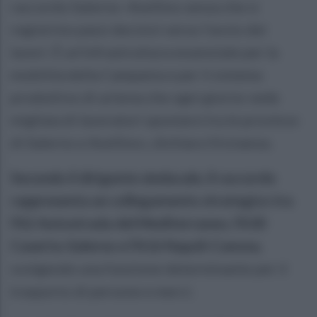
raccordo Salerno–Avellino senza che si
registrino passi decisivi verso l’avvio dei
lavori. È un’infrastruttura essenziale per la
mobilità della Campania e per il sistema
produttivo di un’area che ogni giorno vede
migliaia di lavoratori spostarsi tra le province
di Salerno e Avellino», dichiara Vicinanza.
Secondo il dirigente sindacale, il raccordo
rappresenta un collegamento strategico tra
l’A2 Autostrada del Mediterraneo, l’A30
Caserta-Salerno e l’A16 Napoli-Canosa
,
svolgendo una funzione determinante per il
trasporto di persone e merci.