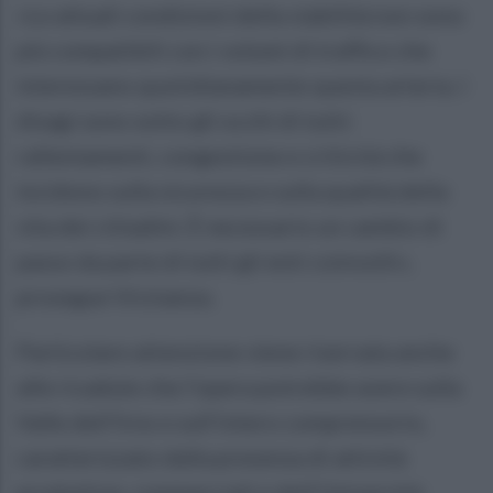
«Le attuali condizioni della viabilità non sono
più compatibili con i volumi di traffico che
interessano quotidianamente questa arteria. I
disagi sono sotto gli occhi di tutti:
rallentamenti, congestione e criticità che
incidono sulla sicurezza e sulla qualità della
vita dei cittadini. È necessario un cambio di
passo da parte di tutti gli enti coinvolti»,
prosegue Vicinanza.
Particolare attenzione viene riservata anche
alle ricadute che l’opera potrebbe avere sulla
Valle dell’Irno e sull’intero comprensorio,
caratterizzato dalla presenza di attività
produttive, commerciali e dell’Università