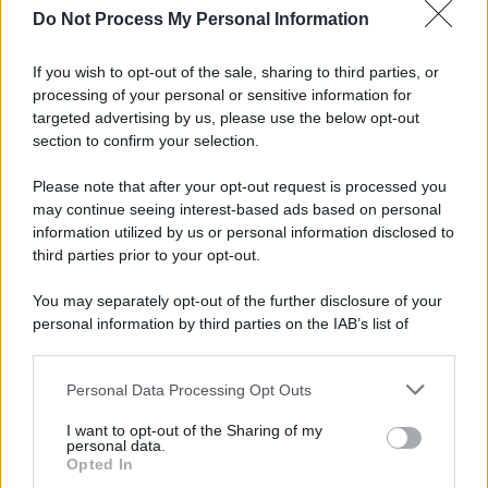
Do Not Process My Personal Information
Golemic: "Salernitana, ti lascio un pezzo di cuore.
Adesso voglio solo giocare"
If you wish to opt-out of the sale, sharing to third parties, or
processing of your personal or sensitive information for
VIDEO | Collisione nelle acque della Costiera,
targeted advertising by us, please use the below opt-out
gozzo affonda
section to confirm your selection.
Please note that after your opt-out request is processed you
may continue seeing interest-based ads based on personal
information utilized by us or personal information disclosed to
third parties prior to your opt-out.
You may separately opt-out of the further disclosure of your
personal information by third parties on the IAB’s list of
downstream participants.
Personal Data Processing Opt Outs
This information may also be disclosed by us to third parties
on the IAB’s List of Downstream Participants that may further
I want to opt-out of the Sharing of my
disclose it to other third parties.
personal data.
Opted In
Please note that this website/app uses one or more Google