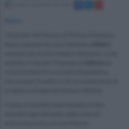
mercoledì 12 aprile 2017 alle 10:48
Maiori
.
I finanzieri del Nucleo di Polizia Tributaria
hanno sequestrato due immobili a
Maiori,
intestati ad un noto medico del posto. Lo ha
stabilito il Gip del Tribunale di
Salerno
su
richiesta della Procura della Repubblica.
L'accusa per il medico è di circonvenzione di
incapace e di appropriazione indebita.
L'uomo si sarebbe impossessato di due
immobili approfittando dello stato di
infermità psichica di una 90enne,