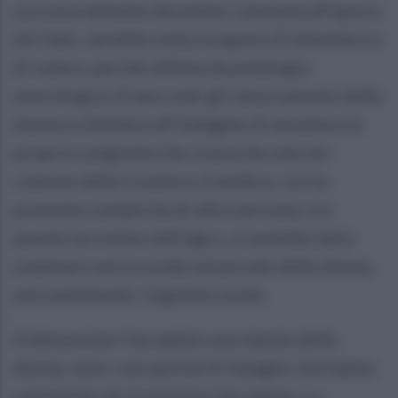
successivamente deceduta. L'anziana all’epoca
dei fatti, sarebbe stata incapace di intendere e
di volere, perchè affetta da patologia
neurologica. Erano stati gli stessi parenti della
donna a chiedere all'indagato di assistere la
propria congiunta che viveva da sola nel
comune della Costiera. Il medico, con la
presunta complicità di altre persone, tra
queste un notaio dell'agro, si sarebbe fatto
nominare unico erede universale della donna,
estromettendo i legittimi eredi.
A denunciare l'accaduto una nipote della
donna, sono così partite le indagini che hanno
consentito di ricostruire l'accaduto. La