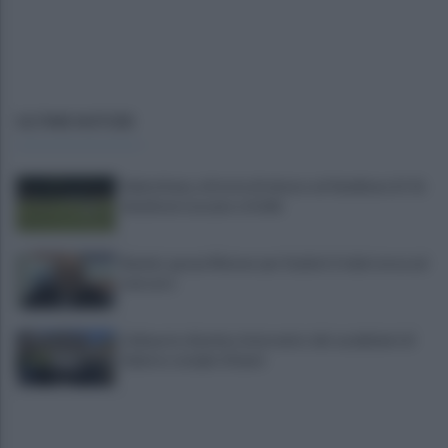
ULTIME NOTIZIE
Salernitana, vittoria di misura sul Sambiase (2-1):
decidono Lescano e Achik
Basket, grana Warner per Scafati: il club torna sul
mercato
L'aliquota di primo intervento dei carabinieri di
Salerno compie 10 anni