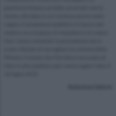
guardia di finanza avrebbe accertato che la
donna, alla data in cui risultava essere stato
rogato il testamento pubblico in favore del
medico, era incapace di intendere e di volere.
Due i notai contattati in precedenza che si
erano rifiutati di raccogliere le volontà della
90enne. Il notaio che l'ha fatto è accusato di
falso in atto pubblico per avere rogato l’atto il
16 luglio 2015.
Redazione Salerno