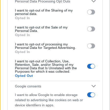
Personal Data Processing Opt Outs
This information may also be disclosed by us to third parties
on the IAB’s List of Downstream Participants that may further
I want to opt-out of the Sharing of my
disclose it to other third parties.
personal data.
Opted In
Please note that this website/app uses one or more Google
services and may gather and store information including but
I want to opt-out of the Sale of my
Personal Data.
not limited to your visit or usage behaviour. You may click to
Opted In
grant or deny consent to Google and its third-party tags to
use your data for below specified purposes in below Google
I want to opt-out of processing my
consent section.
Personal Data for Targeted Advertising.
Opted In
I want to opt-out of Collection, Use,
Retention, Sale, and/or Sharing of my
Personal Data that Is Unrelated with the
Purposes for which it was collected.
Opted Out
Google consents
I want to allow Google to enable storage
related to advertising like cookies on web or
device identifiers in apps.