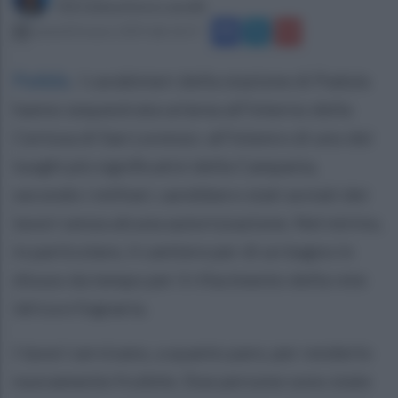
Giovanbattista Lanzilli
venerdì 8 marzo 2019 alle 16:17
Padula
.
I carabinieri della stazione di Padula
hanno sequestrata un'area all'interno della
Certosa di San Lorenzo: all'intenro di uno dei
luoghi più significativi della Campania,
secondo i militari, sarebbero stati avviati dei
lavori senza alcuna autorizzazione. Nel mirino,
in particolare, il cantiere per di un bagno in
disuso da tempo per il rifacimento della rete
idrica e fognaria.
I lavori servivano, a quanto pare, per renderlo
nuovamente fruibile. Due persone sono state