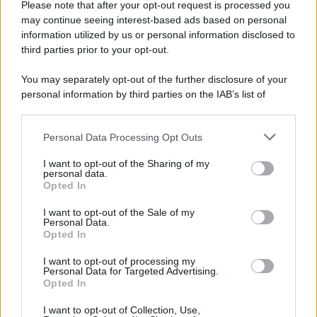
Please note that after your opt-out request is processed you
may continue seeing interest-based ads based on personal
information utilized by us or personal information disclosed to
third parties prior to your opt-out.
You may separately opt-out of the further disclosure of your
personal information by third parties on the IAB’s list of
downstream participants.
Personal Data Processing Opt Outs
This information may also be disclosed by us to third parties
on the IAB’s List of Downstream Participants that may further
I want to opt-out of the Sharing of my
disclose it to other third parties.
personal data.
Opted In
Please note that this website/app uses one or more Google
services and may gather and store information including but
I want to opt-out of the Sale of my
Personal Data.
not limited to your visit or usage behaviour. You may click to
Opted In
grant or deny consent to Google and its third-party tags to
use your data for below specified purposes in below Google
I want to opt-out of processing my
consent section.
Personal Data for Targeted Advertising.
Opted In
I want to opt-out of Collection, Use,