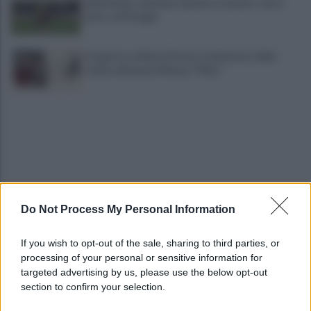
Salernitana, salutano Quirini e Carriero: tutto
fatto col Perugia
Progetto su Mario Persico, il ministero della
Cultura finanzia il Museo "FRac"
Do Not Process My Personal Information
Indicazione Geografica Protetta per la ceramica
vietrese: "Patrimonio unico"
If you wish to opt-out of the sale, sharing to third parties, or
processing of your personal or sensitive information for
"No shampoo e bagnoschiuma in spiaggia": via alla
targeted advertising by us, please use the below opt-out
campagna di sensibilizzazione
section to confirm your selection.