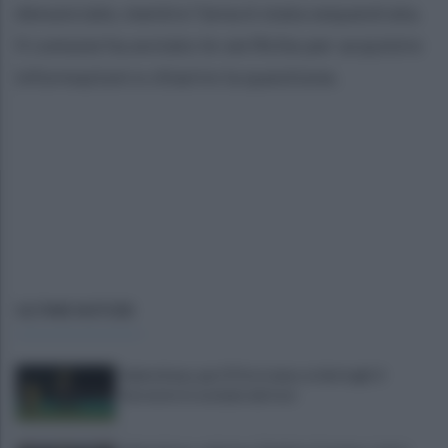
denunciate, mentre l'area è stata sequestrata.
Il comune ha avviato le verifiche per acquisire
informazioni e chiarire la questione.
ULTIME NOTIZIE
Salernitana, per D'Ursi siamo ai dettagli: il
Sorrento lo esclude dal test