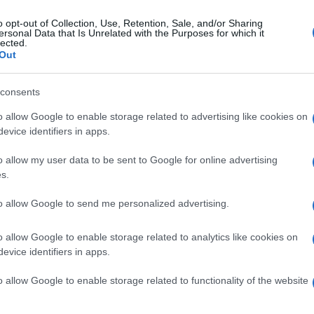
o opt-out of Collection, Use, Retention, Sale, and/or Sharing
ersonal Data that Is Unrelated with the Purposes for which it
tedì 14 ottobre 2025
lected.
curezza nelle scuole, dalla Regione
Out
mila euro per il Comune di Padula
consents
indaca Cimino: risultato importante per la nostra comunità
o allow Google to enable storage related to advertising like cookies on
evice identifiers in apps.
o allow my user data to be sent to Google for online advertising
s.
erdì 10 ottobre 2025
dula, tre milioni dalla Regione
to allow Google to send me personalized advertising.
mpania per strade più sicure e
oderne
o allow Google to enable storage related to analytics like cookies on
evice identifiers in apps.
sindaco: "Questo finanziamento rappresenta un traguardo
ortante per la nostra comunità"
o allow Google to enable storage related to functionality of the website