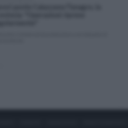
erdì 26 settembre 2025
vori ponte Caiazzano/Tanagro, la
ovincia: "Operazioni riprese
golarmente"
tervento richiede estrema attenzione e cura dal punto di
a strutturale
»
ONTATTI
PUBBLICITÀ
LAVORA CON NOI
PRIVACY / COOKIE POLICY