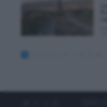
ven
La
Pr
re
L'in
vist
1
2
3
4
5
6
7
8
9
10
CHI SIAMO
C