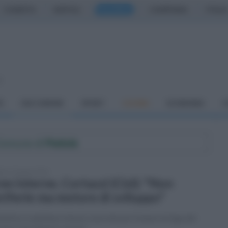
CASERTA
NAPOLI
SALERNO
CAMPANIA
ITALIA
o
À
DAI COMUNI
SPORT
CUCINA
ECONOMIA
C
 Comune di
Padula
ato 27 giugno 2026
ee interne, Cortazzi (Cisl): "Non
riferie ma motore di sviluppo"
iettivo è adottare misure concrete per frenare la fuga dei