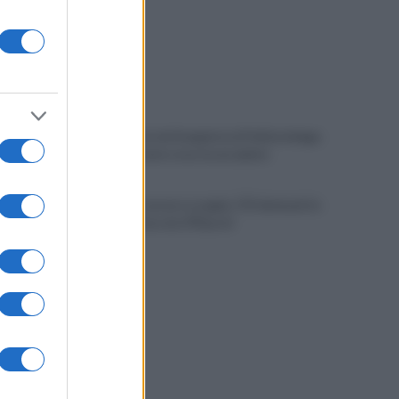
Cadavere in via Sorgente, la Polizia indaga
per ricostruire cosa sia accaduto
Salerno, il carcere scoppia: 572 detenuti in
una struttura da 370 posti