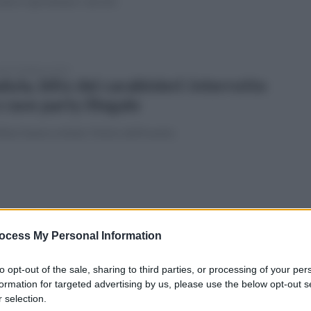
ani e ripristinare i servizi
edì 23 febbraio 2026
dula, blitz dei carabinieri: interrotto
 rave party illegale
litari hanno evitato l'inizio dell'evento
edì 9 febbraio 2026
e incidenti a poca distanza, un morto
ocess My Personal Information
tre feriti sull'autostrada A2
to opt-out of the sale, sharing to third parties, or processing of your per
ico bilancio per due sinistri avvenuti in mattinata
formation for targeted advertising by us, please use the below opt-out s
 selection.