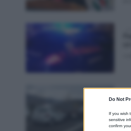
giov
lun
Pa
un
I mi
lun
Du
Do Not Pr
e 
If you wish 
Trag
sensitive in
confirm your