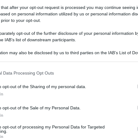
 that after your opt-out request is processed you may continue seeing i
ased on personal information utilized by us or personal information dis
 prior to your opt-out.
erdì 5 dicembre 2025
aggio a Modugno e storie d'amore,
rately opt-out of the further disclosure of your personal information by
ena Teatro a Padula e Buonabitacolo
he IAB’s list of downstream participants.
 grandi produzioni in programma nel fine settimana
tion may also be disclosed by us to third parties on the IAB’s List of 
 that may further disclose it to other third parties.
 that this website/app uses one or more Google services and may gath
l Data Processing Opt Outs
including but not limited to your visit or usage behaviour. You may click 
 to Google and its third-party tags to use your data for below specifi
o opt-out of the Sharing of my personal data.
tedì 14 ottobre 2025
ogle consent section.
dula, finanziamento da 61mila euro
In
r la sicurezza delle scuole
o opt-out of the Sale of my Personal Data.
In
indaca: "Sarà possibile effettuare le dovute diagnosi sulle
tture"
to opt-out of processing my Personal Data for Targeted
ing.
In