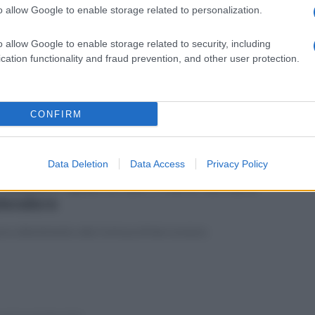
o allow Google to enable storage related to personalization.
edì 6 ottobre 2025
dula per la pace: richiesta ufficiale al
o allow Google to enable storage related to security, including
mune per lo stato di Palestina
cation functionality and fraud prevention, and other user protection.
he le amministrazioni locali hanno il dovere di promuovere i
ri universali della convivenza"
CONFIRM
Data Deletion
Data Access
Privacy Policy
ato 27 settembre 2025
Padula il Quarto del Priore torna a
lendere
vo allestimento alla Certosa di San Lorenzo