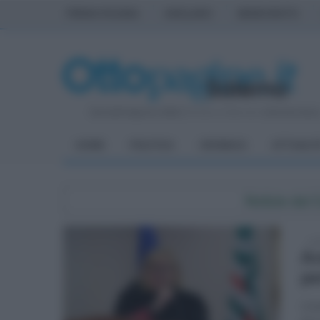
PRIMA PAGINA
AVELLINO
BENEVENTO
Giovedì 6 Agosto 2026
| Direttore Editoriale:
Antonio Sass
HOME
POLITICA
CRONACA
ATTUALIT
Notizie dal
sab
Ar
pe
L'ob