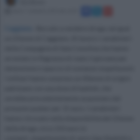
Sara Botte
sabato 7 settembre 2019 alle 12:18
Caggiano
.
Beccato a vendere droga, nei guai
un 25enne di Caggiano. Al lavoro i carabinieri
della Compagnia di Sala Consilina che hanno
arrestato in flagranza di reato il giovane per
detenzione e spaccio di sostanze stupefacenti.
I militari hanno sorpreso un 40enne di origini
pakistane con una dose di hashish, che
avrebbe precedentemente acquistato dal
presunto pusher per 15 euro. I carabinieri
hanno ritrovato nella disponibilità del 25enne
della droga, circa 150 euro in
contanti, stupefacente di vario tipo (hashish e