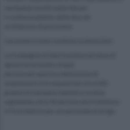
marijuana) nonché materiale per
il confezionamento delle dosi ed
un bilancino di precisione.
L’arrestato è stato condotto ai domiciliari.
La Compagnia di Sala Consilina nel mese di
agosto ha arrestato cinque
persone per spaccio e detenzione di
stupefacenti e ha sequestrato circa 200
grammi di marijuana, hashish e cocaina,
segnalando oltre 30 persone alla Prefettura-
UTG di Salerno per uso personale di droga.