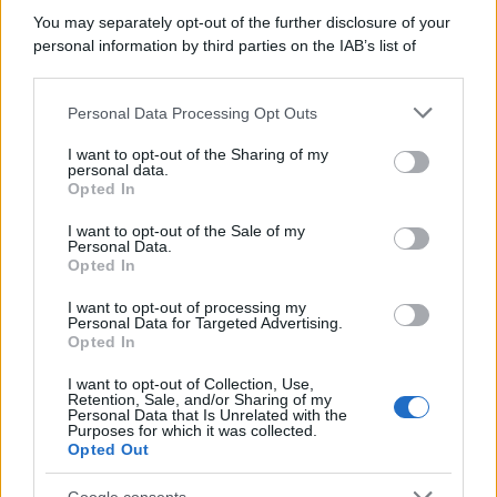
You may separately opt-out of the further disclosure of your
personal information by third parties on the IAB’s list of
downstream participants.
Personal Data Processing Opt Outs
This information may also be disclosed by us to third parties
on the IAB’s List of Downstream Participants that may further
I want to opt-out of the Sharing of my
disclose it to other third parties.
personal data.
Opted In
Please note that this website/app uses one or more Google
services and may gather and store information including but
I want to opt-out of the Sale of my
Personal Data.
not limited to your visit or usage behaviour. You may click to
Opted In
grant or deny consent to Google and its third-party tags to
use your data for below specified purposes in below Google
I want to opt-out of processing my
consent section.
Personal Data for Targeted Advertising.
Opted In
I want to opt-out of Collection, Use,
Retention, Sale, and/or Sharing of my
Personal Data that Is Unrelated with the
Purposes for which it was collected.
Opted Out
Google consents