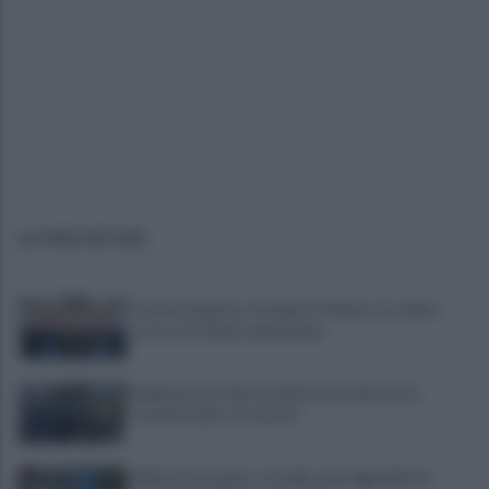
ULTIME NOTIZIE
Grave incidente stradale in Cilento, in codice
rosso un 27enne napoletano
Rapinano una donna all'esterno del centro
commerciale: tre arresti
Maltratta madre e sorella e poi aggredisce i