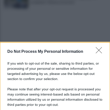
carabinieri: 31enne arrestato
Do Not Process My Personal Information
Ex Salernitana, ricordate Sambia? Ritorna in
Francia e vestirà la 10
If you wish to opt-out of the sale, sharing to third parties, or
processing of your personal or sensitive information for
Autobus danneggiato a Giovi, il responsabile
targeted advertising by us, please use the below opt-out
individuato grazie alle telecamere
section to confirm your selection.
Please note that after your opt-out request is processed you
may continue seeing interest-based ads based on personal
information utilized by us or personal information disclosed to
third parties prior to your opt-out.