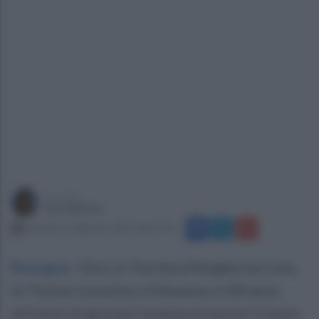
a cura di
Sara Botte
martedì 11 febbraio 2025 alle 07:55
Roscigno
.
Non ce l'ha fatta Margherita Lista,
la 71enne investita a Villasanta, in Brianza,
all'inizio di gennaio insieme al marito Cosimo