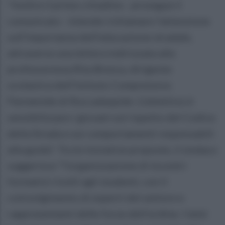
"Inoltre il primo cittadino - prosegue il
comunicato - intende richiamare l'attenzione
sull'importanza dell'educazione stradale,
attraverso una lettera indirizzata alla
professoressa Rita Brenca, dirigente
scolastica dell'Istituto Comprensivo
Parmenide di Roccadaspide. L'obiettivo è
sensibilizzare i giovani sul rispetto del Codice
della Strada e sui comportamenti responsabili
alla guida". Tra le iniziative proposte, il sindaco
suggerisce "l'organizzazione di incontri
formativi rivolti agli studenti, con il
coinvolgimento di esperti del settore e
rappresentanti delle forze dell'ordine. I temi