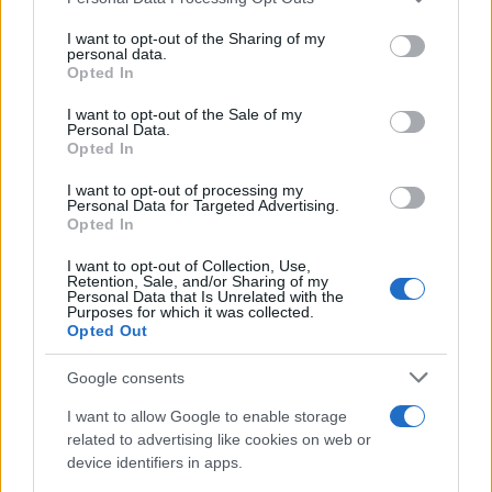
This information may also be disclosed by us to third parties
on the IAB’s List of Downstream Participants that may further
I want to opt-out of the Sharing of my
disclose it to other third parties.
personal data.
Opted In
Please note that this website/app uses one or more Google
services and may gather and store information including but
I want to opt-out of the Sale of my
Personal Data.
not limited to your visit or usage behaviour. You may click to
Opted In
grant or deny consent to Google and its third-party tags to
use your data for below specified purposes in below Google
I want to opt-out of processing my
consent section.
Personal Data for Targeted Advertising.
Opted In
I want to opt-out of Collection, Use,
Retention, Sale, and/or Sharing of my
Personal Data that Is Unrelated with the
Purposes for which it was collected.
Opted Out
Google consents
I want to allow Google to enable storage
related to advertising like cookies on web or
device identifiers in apps.