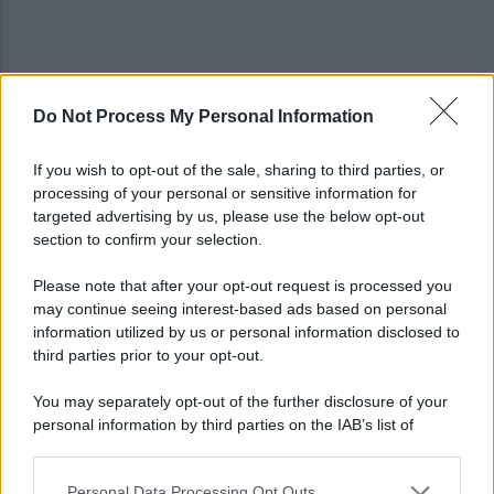
Do Not Process My Personal Information
Il Cilento alza gli occhi al cielo: una serata per
osservare Saturno
If you wish to opt-out of the sale, sharing to third parties, or
processing of your personal or sensitive information for
Vandalizzata la villa intitolata a Falcone e
targeted advertising by us, please use the below opt-out
Borsellino, il caso in Parlamento
section to confirm your selection.
Please note that after your opt-out request is processed you
may continue seeing interest-based ads based on personal
information utilized by us or personal information disclosed to
third parties prior to your opt-out.
You may separately opt-out of the further disclosure of your
personal information by third parties on the IAB’s list of
downstream participants.
Personal Data Processing Opt Outs