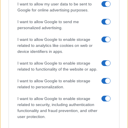
I want to allow my user data to be sent to
Google for online advertising purposes.
I want to allow Google to send me
personalized advertising.
I want to allow Google to enable storage
related to analytics like cookies on web or
device identifiers in apps.
I want to allow Google to enable storage
related to functionality of the website or app.
I want to allow Google to enable storage
CHI SIAMO
CONTATTI
PUBBLICITÀ
LAVORA CON NOI
related to personalization.
PRIVACY / COOKIE POLICY
PREFERENZE PRIVACY
I want to allow Google to enable storage
OTTO CHANNEL
related to security, including authentication
functionality and fraud prevention, and other
user protection.
Registrazione del Tribunale di Avellino n. 331 del 23/11/1995