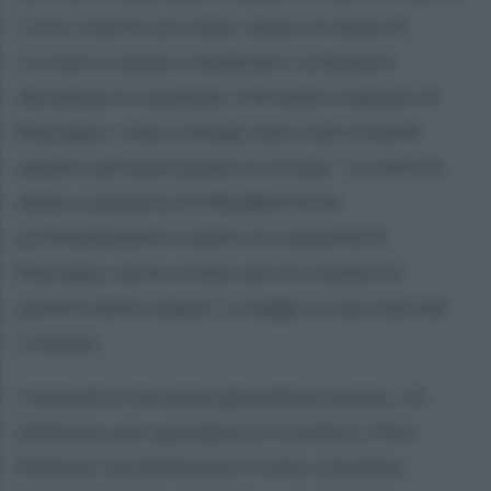
Crisci, morto sul colpo: dopo un mese di
ricovero in gravi condizioni, la donna è
deceduta in ospedale. Entrambi originari di
Roscigno, i due coniugi sono stati travolti
mentre attraversavano la strada. "La notizia
della scomparsa di Margherita ha
profondamente colpito la comunità di
Roscigno, dove vivono ancora numerosi
parenti della coppia", si legge in una nota del
Comune.
I funerali si terranno giovedì prossimo, 13
febbraio: per quel giorno il sindaco, Pino
Palmieri, ha dichiarato il lutto cittadino.