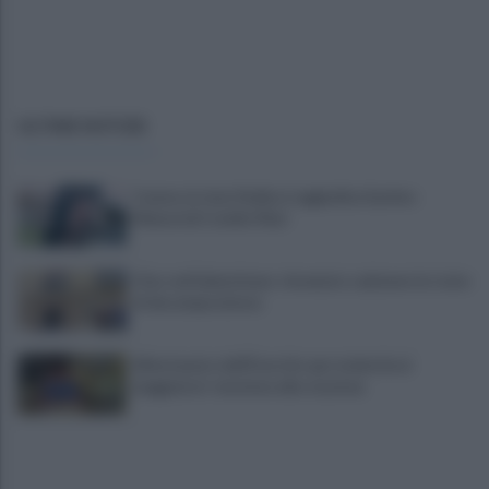
ULTIME NOTIZIE
Cavese, la Juve Stabia si aggiudica il primo
Memorial Catello Mari
Choc nel Salernitano: rinvenuto cadavere in stato
di decomposizione
Allontanato dall'Esercito per molestie ai
viaggiatori: tensione alla stazione