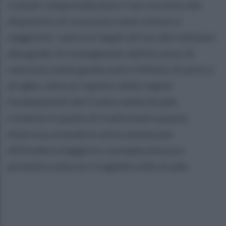
trattati comprenderanno l'uso corretto dei
dispositivi di sicurezza come cinture e
seggiolini, i pericoli legati all'uso del cellulare
alla guida, le conseguenze dell'eccesso di
velocità e della guida sotto l'effetto di alcol o
droghe, oltre al rispetto delle regole
fondamentali del Codice della Strada.
L'intento è quello di trasformare questa
dolorosa vicenda in un'occasione per
diffondere maggiore consapevolezza e
prevenire ulteriori tragedie sulle strade.