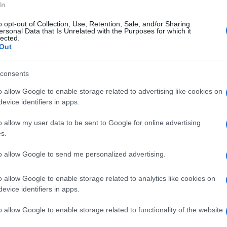
In
o opt-out of Collection, Use, Retention, Sale, and/or Sharing
ersonal Data that Is Unrelated with the Purposes for which it
 Strianese - iniziano in queste e riguardano la
lected.
Out
– Cimitero di Oliveto Citra – Innesto via A. De
consents
o allow Google to enable storage related to advertising like cookies on
ese - per la manutenzione e messa in
evice identifiers in apps.
 ma anche per promuovere sviluppo e
o allow my user data to be sent to Google for online advertising
incia non si ferma e continuiamo a lavorare in
s.
e delle nostre comunità.”
to allow Google to send me personalized advertising.
o allow Google to enable storage related to analytics like cookies on
evice identifiers in apps.
o allow Google to enable storage related to functionality of the website