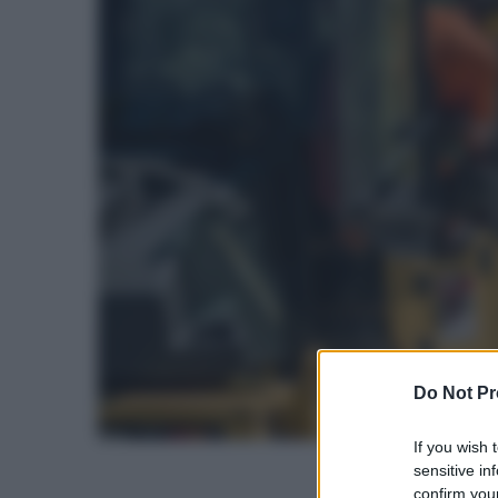
Do Not Pr
If you wish 
sensitive in
confirm your