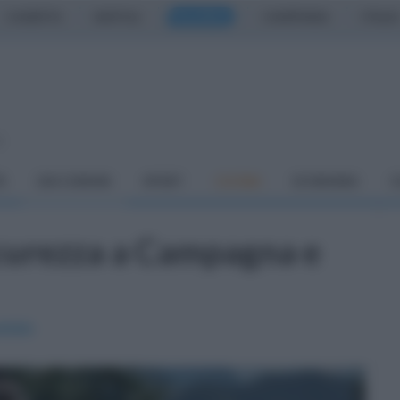
CASERTA
NAPOLI
SALERNO
CAMPANIA
ITALIA
o
À
DAI COMUNI
SPORT
CUCINA
ECONOMIA
C
sicurezza a Campagna e
stato