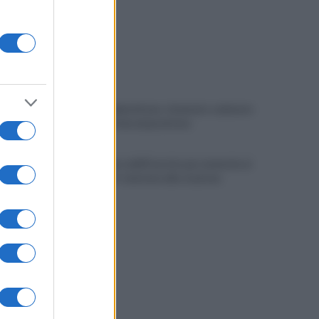
Choc nel Salernitano: rinvenuto cadavere
in stato di decomposizione
Allontanato dall'Esercito per molestie ai
viaggiatori: tensione alla stazione