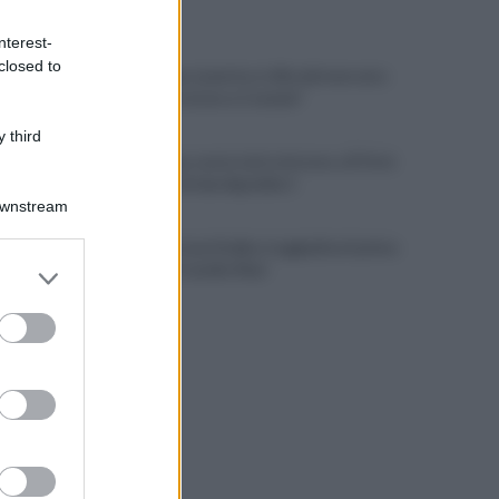
ULTIME NOTIZIE
nterest-
closed to
Salernitana, Lunetta si sfila dal mercato:
"Felice di restare a Catania"
 third
Salernitana, ruota tutto intorno a D'Ursi:
tentativo di due big della C
Downstream
Cavese, la Juve Stabia si aggiudica il primo
er and store
Memorial Catello Mari
to grant or
ed purposes