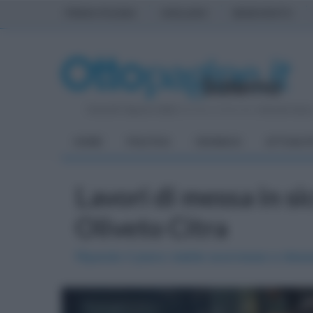
PRIMA PAGINA
AVELLINO
BENEVENTO
Venerdì 7 Agosto 2026
| Direttore Editoriale:
Antonio Sass
HOME
POLITICA
CRONACA
ATTUALIT
Lavori di messa in 
Oliveto Citra
Riparato il piano viabile sconnesso e disse