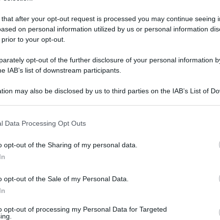
 that after your opt-out request is processed you may continue seeing i
ased on personal information utilized by us or personal information dis
 prior to your opt-out.
rately opt-out of the further disclosure of your personal information by
he IAB’s list of downstream participants.
tion may also be disclosed by us to third parties on the IAB’s List of 
 that may further disclose it to other third parties.
 that this website/app uses one or more Google services and may gath
l Data Processing Opt Outs
including but not limited to your visit or usage behaviour. You may click 
 to Google and its third-party tags to use your data for below specifi
 settembre 2021 alle 18:39
o opt-out of the Sharing of my personal data.
ogle consent section.
In
a i lavori di sistemazione e messa in sicurezza
o opt-out of the Sale of my Personal Data.
so e dissestato nei comuni di Campagna e
In
ntervento, dell’importo netto di 66.254,79
to opt-out of processing my Personal Data for Targeted
tenzione Straordinaria Strade provinciali
ing.