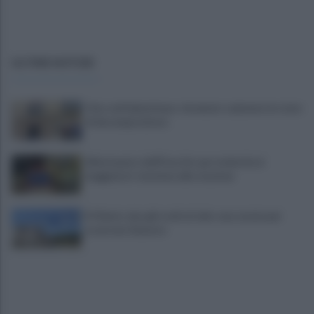
ULTIME NOTIZIE
Choc nel Salernitano: rinvenuto cadavere in stato
di decomposizione
Allontanato dall'Esercito per molestie ai
viaggiatori: tensione alla stazione
Il Cilento alza gli occhi al cielo: una serata per
osservare Saturno