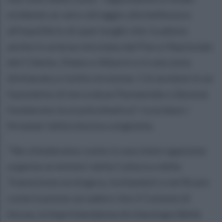
evidente un vero oltraggio alla bellezza e
all'equilibrio di quei luoghi che ricadono
anche in un'area vincolata dal Parco Nazionale
del Cilento, Diano e Alburni e in una zona
dichiarata a rischio erosione. Ciò avviene in un
fazzoletto di terra dove Parmenide e Zenone
fondarono la scuola eleatica", ricordano i
firmatari della missiva congiunta.
"Ne chiederemo conto in una interrogazione
urgente ai ministri della Cultura e della
Transizione ecologica, invitandoli a verificare
come è potuto accadere che il Comune di
Ascea, la Soprintendenza Archeologia Belle