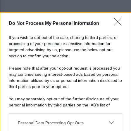
Do Not Process My Personal Information
Vandalizzata la villa intitolata a Falcone e
Borsellino, il caso in Parlamento
If you wish to opt-out of the sale, sharing to third parties, or
processing of your personal or sensitive information for
Brutto incidente stradale fra tre veicoli:
targeted advertising by us, please use the below opt-out
conducenti in ospedale
section to confirm your selection.
Please note that after your opt-out request is processed you
may continue seeing interest-based ads based on personal
information utilized by us or personal information disclosed to
third parties prior to your opt-out.
You may separately opt-out of the further disclosure of your
personal information by third parties on the IAB’s list of
downstream participants.
Personal Data Processing Opt Outs
This information may also be disclosed by us to third parties
on the IAB’s List of Downstream Participants that may further