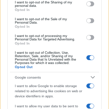
I want to opt-out of the Sharing of my
disclose it to other third parties.
personal data.
Opted In
Please note that this website/app uses one or more Google
services and may gather and store information including but
I want to opt-out of the Sale of my
Personal Data.
not limited to your visit or usage behaviour. You may click to
Opted In
grant or deny consent to Google and its third-party tags to
use your data for below specified purposes in below Google
I want to opt-out of processing my
consent section.
Personal Data for Targeted Advertising.
Opted In
I want to opt-out of Collection, Use,
Retention, Sale, and/or Sharing of my
Personal Data that Is Unrelated with the
Purposes for which it was collected.
Opted Out
Google consents
I want to allow Google to enable storage
related to advertising like cookies on web or
device identifiers in apps.
I want to allow my user data to be sent to