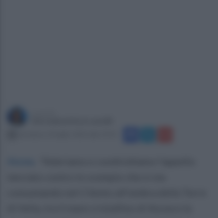
a cura di
Giovanbattista Lanzilli
domenica 10 luglio 2022 alle 19:41
Ascea
.
"Aderiamo e condividiamo l'appello
lanciato contro lo scempio che si sta
consumando nel Cilento all'ombra della Torre
di Velia, tra il mare cristallino di Ascea e la