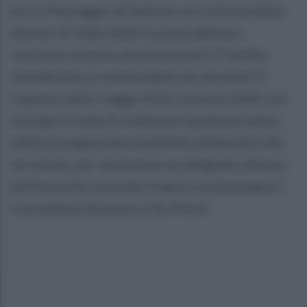
Arti e Paesaggio di Salerno su richiesta della
diocesi di Vallo della Lucania abbiano
concesso tutte le autorizzazioni. E inoltre
chiederemo ai responsabili dei dicasteri il
rispetto della 'Legge Velia', nata nel 2005 con
la quale si vieta di realizzare qualsiasi opera
edilizia e apportare modifiche all'assetto del
territorio, per assicurare un adeguato decoro
dell'area che circonda il parco archeologico",
concludono Ruotolo e De Petris.