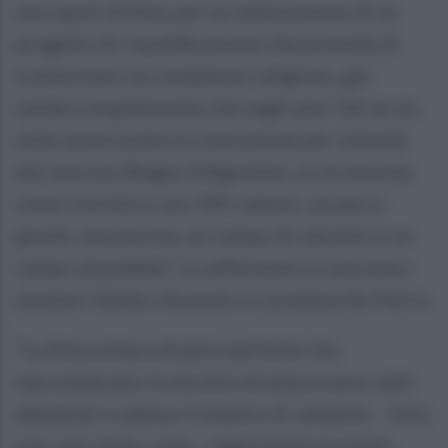
necropoli di Elea, per la realizzazione di un
progetto di riqualificazione che prevede di
trasformare un complesso religioso, già
sembra stupefacente che negli anni '60 ne sia
stata autorizzata la costruzione per volontà
del vescovo Biagio D'Agostino, in un enorme
resort turistico con 149 camere, un parco
giochi, una piscina, un campo di calcetto e un
campo da paddle". Lo affermano in una nota i
senatori Sandro Ruotolo e Loredana De Petris.
"La fitta schiera di pini marittimi che
nascondevano la vecchia struttura sono stati
abbattuti e adesso il mostro di cemento - visto
non solo dalla costa - rappresenta in modo