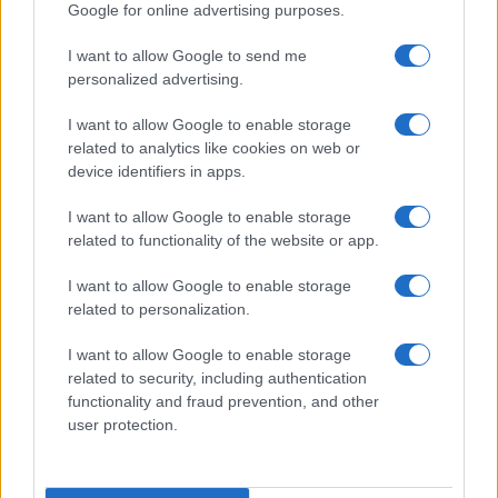
Google for online advertising purposes.
I want to allow Google to send me
personalized advertising.
I want to allow Google to enable storage
related to analytics like cookies on web or
device identifiers in apps.
I want to allow Google to enable storage
related to functionality of the website or app.
I want to allow Google to enable storage
CHI SIAMO
CONTATTI
PUBBLICITÀ
LAVORA CON NOI
related to personalization.
PRIVACY / COOKIE POLICY
PREFERENZE PRIVACY
I want to allow Google to enable storage
OTTO CHANNEL
related to security, including authentication
functionality and fraud prevention, and other
user protection.
Registrazione del Tribunale di Avellino n. 331 del 23/11/1995
Iscritto al Registro degli Operatori di Comunicazione n. 37512