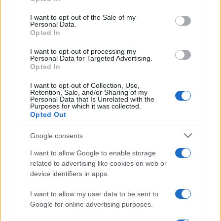
Please note that this website/app uses one or more Google
services and may gather and store information including but
I want to opt-out of the Sale of my
Personal Data.
not limited to your visit or usage behaviour. You may click to
Opted In
grant or deny consent to Google and its third-party tags to
use your data for below specified purposes in below Google
I want to opt-out of processing my
consent section.
Personal Data for Targeted Advertising.
Opted In
I want to opt-out of Collection, Use,
Retention, Sale, and/or Sharing of my
Personal Data that Is Unrelated with the
Purposes for which it was collected.
Opted Out
Google consents
I want to allow Google to enable storage
related to advertising like cookies on web or
device identifiers in apps.
I want to allow my user data to be sent to
Google for online advertising purposes.