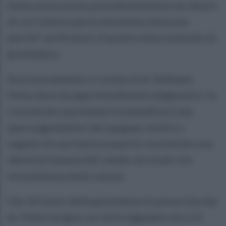
Ilenia aveva avuto precedentemente sei aborti
di cui l’ultimo particolarmente doloroso
perche’ verificatosi al quinto mese avanzato di
gravidanza .
Successivamente si rivolse al dr. Raffaele
Petta dove da approfondimenti diagnostici, fu
riscontrato una diatesi trombofilica ( una
ipercoagulabilita’ del sangue); inoltre a
seguito di una isteroscopia fu riscontrato una
abnorme beanza del canale cervicale con
incontinenza dello stesso.
Gia’ all’inizio della gravidanza fu prescritta dal
dr. Petta terapia con anticoagulanti ed a 13