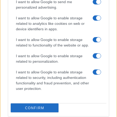
I want to allow Google to send me
personalized advertising.
I want to allow Google to enable storage
related to analytics like cookies on web or
device identifiers in apps.
I want to allow Google to enable storage
related to functionality of the website or app.
I want to allow Google to enable storage
CHI SIAMO
CONTATTI
PUBBLICITÀ
LAVORA CON NOI
related to personalization.
PRIVACY / COOKIE POLICY
PREFERENZE PRIVACY
I want to allow Google to enable storage
OTTO CHANNEL
related to security, including authentication
functionality and fraud prevention, and other
user protection.
Registrazione del Tribunale di Avellino n. 331 del 23/11/1995
Iscritto al Registro degli Operatori di Comunicazione n. 37512
© Riproduzione Riservata – Ne è consentita esclusivamente una
CONFIRM
riproduzione parziale con citazione della fonte corretta