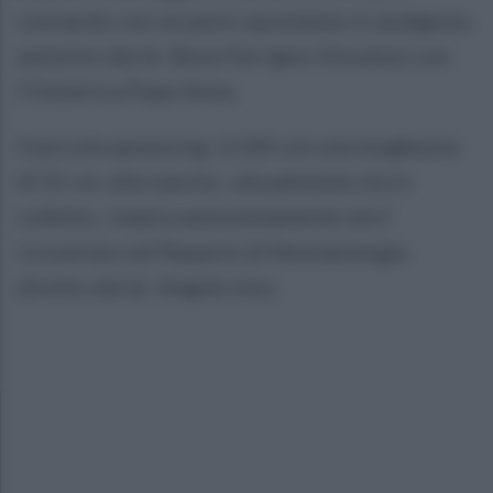
Leonardo con un parto spontaneo in analgesia,
assistito dal dr. Bove Ferrigno Vincenzo con
l’Ostetrica Pepe Anna.
Il piccolo pesava kg. 3,140 con una lunghezza
di 52 cm. alla nascita ; attualmente sta in
culletta , respira autonomamente ed e’
ricoverato nel Reparto di Neonatologia
diretto dal dr. Angelo Izzo.