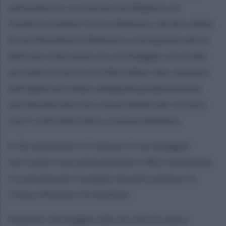
settimane fu ricoverata nel Reparto di
Ostetricia della Clinica Malzoni, diretto dalla
dr.ssa Annamaria Malzoni e sottoposta ad un
delicato intervento di cerchiaggio cervicale
secondo la tecnica di Shirodkar che consiste
nell’applicare,dopo adeguata preparazione,
una benderella non riassorbibile per evitare
che il collo dell’utero si possa dilatare.
A 36 settimane fu rimosso il cerchiaggio
cervicale e successivamente a 38,2 settimane
ricoverata per travaglio di parto presso la
Clinica Malzoni di Avellino .
Il giorno 16 maggio alle ore 16,51 nasce