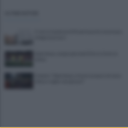
ULTIME NOTIZIE
E' morto il pedone di 94 anni investito da un'auto,
indaga la procura
Salernitana, sempre più vicini D’Ursi e Ciotti: le
ultime
Golemic: "Salernitana, ti lascio un pezzo di cuore.
Adesso voglio solo giocare"