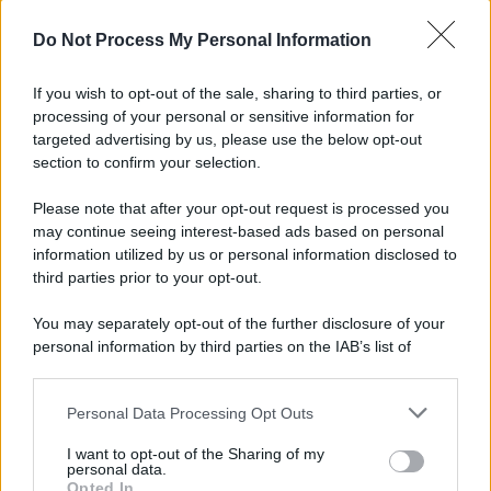
Do Not Process My Personal Information
VIDEO | Collisione nelle acque della Costiera,
gozzo affonda
If you wish to opt-out of the sale, sharing to third parties, or
processing of your personal or sensitive information for
Giallo a Salerno: spari in via Rocco Cocchia,
targeted advertising by us, please use the below opt-out
indaga la Polizia
section to confirm your selection.
Please note that after your opt-out request is processed you
may continue seeing interest-based ads based on personal
information utilized by us or personal information disclosed to
third parties prior to your opt-out.
You may separately opt-out of the further disclosure of your
personal information by third parties on the IAB’s list of
downstream participants.
Personal Data Processing Opt Outs
This information may also be disclosed by us to third parties
on the IAB’s List of Downstream Participants that may further
I want to opt-out of the Sharing of my
disclose it to other third parties.
personal data.
Opted In