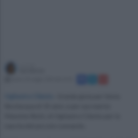
a cura di
Sara Botte
sabato 18 maggio 2024 alle 16:32
Ogliastro Cilento
.
Grande gioia per Ilenia
Bevilacqua di 35 anni, e per suo marito
Massimo Botti, di Ogliastro Cilento per la
nascita del piccolo Leonardo.