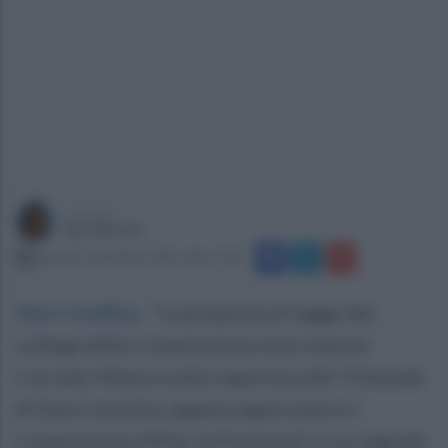
a cura di
Sara Botte
giovedì 9 dicembre 2021 alle 17:40
Sala Consilina
.
“La proposta di legge del
collega della Commissione aree interne
Corrado Matera sulla riapertura del Tribunale
di Sala Consilina, appena approvata in I
Commissione Affari Istituzionali, è un segnale