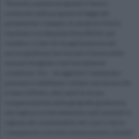
“Ricordo a questo proposito il lavoro
contenuto nelle proposte di legge dei
parlamentari Campani, la senatrice Felicia
Gaudiano e la deputata Anna Bilotti, per
rivedere i criteri di riorganizzazione dei
servizi giudiziari territoriali in favore delle
aree più disagiate e territorialmente
complesse. Ora – ha aggiunto Cammarano -
possiamo e dobbiamo colmare una lacuna che
è stata l'effetto, dieci anni fa, di una
riorganizzazione della geografia giudiziaria
che tagliava scriteriatamente sedi e presidi in
ragione del contenimento dei costi e che in
Campania ha costretto numerosissimi cittadini