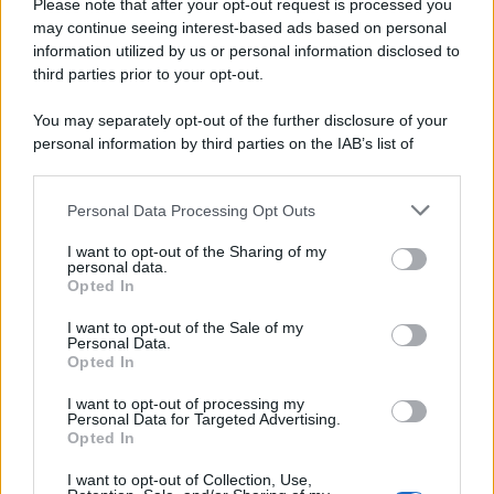
Please note that after your opt-out request is processed you
may continue seeing interest-based ads based on personal
information utilized by us or personal information disclosed to
third parties prior to your opt-out.
You may separately opt-out of the further disclosure of your
personal information by third parties on the IAB’s list of
downstream participants.
Personal Data Processing Opt Outs
This information may also be disclosed by us to third parties
on the IAB’s List of Downstream Participants that may further
I want to opt-out of the Sharing of my
disclose it to other third parties.
personal data.
Opted In
Please note that this website/app uses one or more Google
services and may gather and store information including but
I want to opt-out of the Sale of my
Personal Data.
not limited to your visit or usage behaviour. You may click to
Opted In
grant or deny consent to Google and its third-party tags to
use your data for below specified purposes in below Google
I want to opt-out of processing my
consent section.
Personal Data for Targeted Advertising.
Opted In
I want to opt-out of Collection, Use,