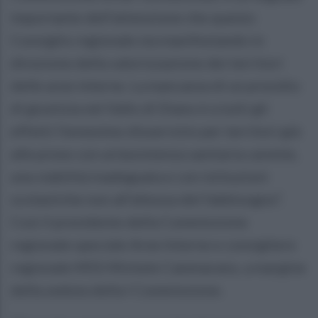
importante dell’attenzione che questo
Consiglio regionale sta manifestando in
direzione della valorizzazione dei territori
delle aree interne. La mancanza di un presidio
di giustizia nel Vallo di Diano è a tutti gli
effetti l’ennesimo disservizio per territori già
alle prese con un’assistenza sanitaria carente,
una viabilità inadeguata e con istituzioni
scolastiche non all’altezza del fabbisogno”.
Così il presidente della Commissione
regionale speciale Aree Interne e consigliere
regionale M5S Michele Cammarano, a margine
della seduta della I Commissione.