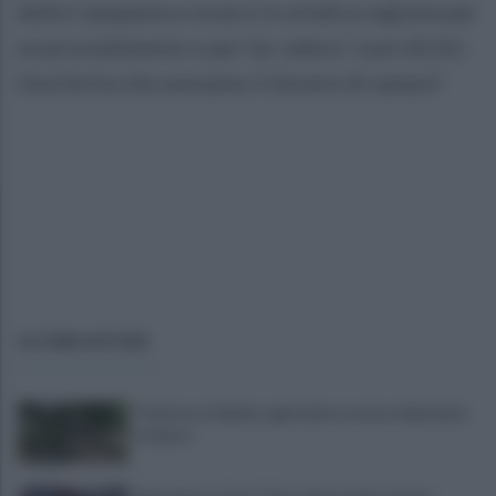
della Campania a recarsi in un'altra regione per
un procedimento o per far valere i suoi diritti.
Una ferita che avevamo il dovere di sanare”.
ULTIME NOTIZIE
Trattore si ribalta, agricoltore resta schiacciato
e muore