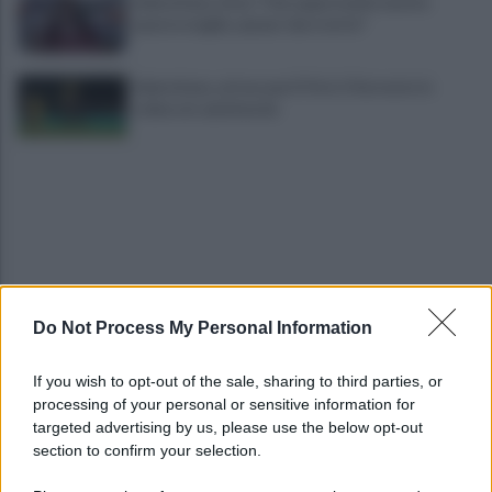
Salernitana, Zoia: "Che opportunità vestire
questa maglia, qui per dare tutto"
Salernitana, attesa per D’Ursi: il Sorrento lo
schiera in amichevole
Do Not Process My Personal Information
Salernitana, vittoria di misura sul Sambiase (2-1):
decidono Lescano e Achik
If you wish to opt-out of the sale, sharing to third parties, or
processing of your personal or sensitive information for
Basket, grana Warner per Scafati: il club torna sul
targeted advertising by us, please use the below opt-out
mercato
section to confirm your selection.