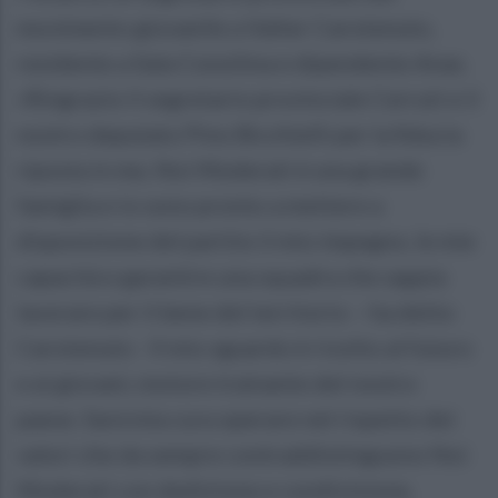
movimento giovanile a Valter Carotenuto,
residente a Sala Consilina e dipendente Anas.
«Ringrazio il segretario provinciale Cerruti e il
nostro deputato Pino Bicchielli per la fiducia
riposta in me, Noi Moderati è una grande
famiglia e io sono pronto a mettere a
disposizione del partito il mio impegno, le mie
capacità e garantire una squadra che sappia
lavorare per il bene del territorio – ha detto
Carotenuto - Il mio sguardo è rivolto al futuro
e ai giovani, motore trainante del nostro
paese. Sarà mia cura operare nel rispetto dei
valori che da sempre contraddistinguono Noi
Moderati con dedizione e condivisione,