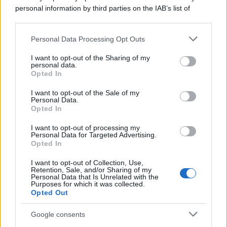
personal information by third parties on the IAB’s list of
downstream participants.
Personal Data Processing Opt Outs
This information may also be disclosed by us to third parties
on the IAB’s List of Downstream Participants that may further
I want to opt-out of the Sharing of my
disclose it to other third parties.
personal data.
Opted In
Please note that this website/app uses one or more Google
services and may gather and store information including but
I want to opt-out of the Sale of my
Personal Data.
not limited to your visit or usage behaviour. You may click to
Opted In
grant or deny consent to Google and its third-party tags to
use your data for below specified purposes in below Google
I want to opt-out of processing my
consent section.
Personal Data for Targeted Advertising.
Opted In
I want to opt-out of Collection, Use,
Retention, Sale, and/or Sharing of my
Personal Data that Is Unrelated with the
Purposes for which it was collected.
Opted Out
Google consents