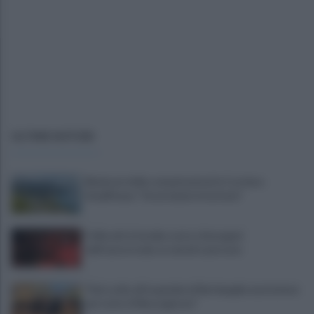
ULTIME NOTIZIE
Blackout delle comunicazioni in Costiera
Amalfitana: "Gravi danni al turismo"
Follia ultrà: bombe carta e fumogeni
dall'autostrada su veicoli e persone
"Dal crollo all'ospedale di Battipaglia una lezione
per tutto il Mezzogiorno"