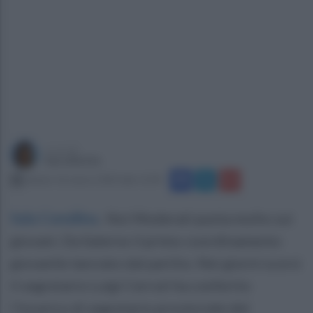
a cura di
Sara Botte
sabato 16 marzo 2024 alle 11:04
Sala Consilina
.
Noi Moderati punta molto sui
giovani. Da Salerno il primo coordinamento
giovanile lanciato dal partito. Nei giorni scorsi
il segretario Luigi Cerruti ha conferito
l’incarico di segretario provinciale del