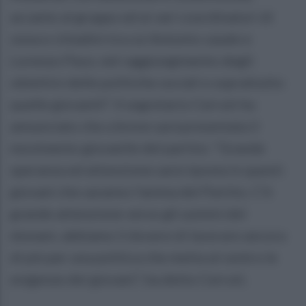
accanto al gruppo ed ai vari coordinatori di
zona e cittadini tra cui Antonio casale e
Lorenzo Pace, nel raggiungimento degli
obiettivi delle politiche sociali e soprattutto
quelle giovanili”. Il segretario Cerruti ha
annunciato che a breve sarà presentata il
movimento giovanile del partito: “Grande
speranza ed attenzione sarà riposta in questi
giovani che saranno l'anima del Partito. C’è
grande attenzione verso gli uomini del
domani, abbiamo il dovere di lavorare ancora
di più per una politica che metta al centro le
esigenze dei giovani”, ha detto Cerruti.