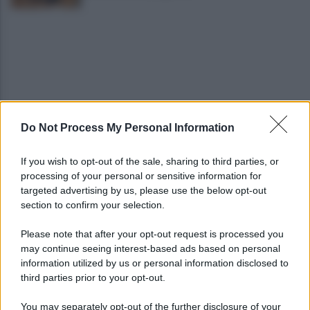
Do Not Process My Personal Information
Obiettivi Salernitana, Avellino e Catania lavorano
per uno scambio: i dettagli
If you wish to opt-out of the sale, sharing to third parties, or
processing of your personal or sensitive information for
Salernitana, cambia l'orario della sfida con il
targeted advertising by us, please use the below opt-out
Catanzaro Primavera
section to confirm your selection.
Please note that after your opt-out request is processed you
may continue seeing interest-based ads based on personal
information utilized by us or personal information disclosed to
third parties prior to your opt-out.
You may separately opt-out of the further disclosure of your