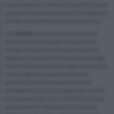
tra aree interne e costiere, tra mobilità locale
e grandi infrastrutture europee, tra logistica e
turismo, tra università e mondo produttivo.
La
Campania
, e in particolare la provincia
salernitana, può diventare un esempio di
sviluppo trasportistico a livello nazionale:
integrato, sostenibile e funzionale ai bisogni
reali di cittadini e imprese. Salerno ha tutte le
carte in regola per essere un modello
nazionale di pianificazione territoriale
intelligente: un porto in espansione al centro
di investimenti per oltre 175 milioni di euro,
un aeroporto in crescita che con la nuova