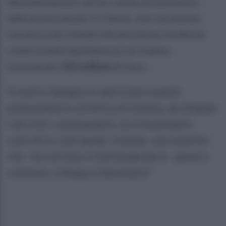
denominazione che ho voluto promuovere
abbraccerà anche il Cilento, una vocazione
turistica che chiede infrastrutture moderne
come la metropolitana su cui stiamo
investendo
315 milioni
di euro.
Il nostro impegno è valorizzare queste
potenzialità in un’ottica di sistema, ascoltando
i territori, sostenendoli con investimenti
concreti e costruendo, insieme, una mobilità
che - ha concluso il Sottosegretario - genera
coesione, sviluppo e benessere"