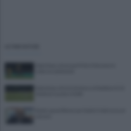
ULTIME NOTIZIE
Salernitana, attesa per D’Ursi: il Sorrento lo
schiera in amichevole
Salernitana, vittoria di misura sul Sambiase (2-1):
decidono Lescano e Achik
Basket, grana Warner per Scafati: il club torna sul
mercato