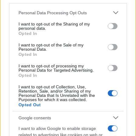
downstream participants.
Personal Data Processing Opt Outs
This information may also be disclosed by us to third parties
on the IAB’s List of Downstream Participants that may further
I want to opt-out of the Sharing of my
disclose it to other third parties.
personal data.
Opted In
Please note that this website/app uses one or more Google
services and may gather and store information including but
I want to opt-out of the Sale of my
Personal Data.
not limited to your visit or usage behaviour. You may click to
Opted In
grant or deny consent to Google and its third-party tags to
use your data for below specified purposes in below Google
I want to opt-out of processing my
consent section.
Personal Data for Targeted Advertising.
Opted In
I want to opt-out of Collection, Use,
Retention, Sale, and/or Sharing of my
Personal Data that Is Unrelated with the
Purposes for which it was collected.
Opted Out
Google consents
I want to allow Google to enable storage
related to advertising like cookies on web or