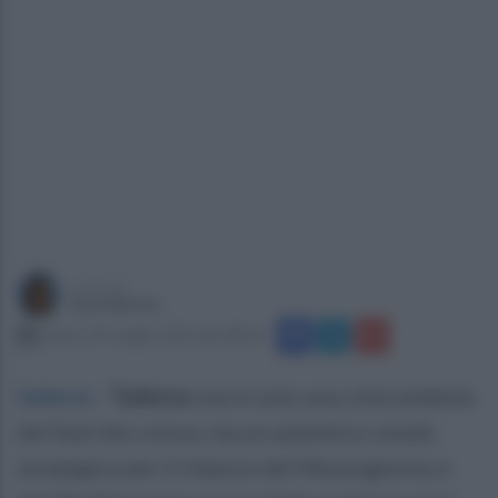
a cura di
Sara Botte
sabato 24 maggio 2025 alle 08:36
Salerno
.
“
Salerno
non è solo una città simbolo
del Sud che cresce, ma un autentico snodo
strategico per il rilancio del Mezzogiorno e