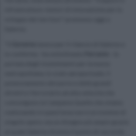
infrastrutture: motori di innovazione per lo
sviluppo dei territori” promosso oggi a
Salerno.
“Il
Governo
lavora per il rilancio di Salerno e
lo conferma - ha sottolineato
Ferrante
- la
portata degli investimenti per la nuova
metropolitana, lo scalo aeroportuale, il
potenziamento del porto e delle grandi
direttrici ferroviarie ad alta velocità che
coinvolgono la Campania Quelle che stiamo
realizzando in quest’area non è un insieme di
singole opere, ma un disegno più ampio grazie
al quale Salerno diventa il punto di raccordo