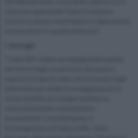
del Mediterraneo: è una delle realtà in cui si
misura la capacità del Paese di tradurre
visione in azione, investimenti in opportunità,
infrastrutture in qualità della vita".
I dettagli
"Come MIT stiamo accompagnando questo
territorio lungo un percorso che punta a
superare la fase di stallo che ha vissuto negli
ultimi anni per renderlo protagonista di un
nuovo modello di sviluppo fondato su
interconnessione, sostenibilità e
accessibilità”. Lo ha dichiarato il
Sottosegretario di Stato al Mit, Tullio
Ferrante, intervenuto all’evento “Trasporti e