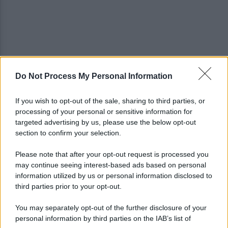
Do Not Process My Personal Information
L'aliquota di primo intervento dei carabinieri di
Salerno compie 10 anni
If you wish to opt-out of the sale, sharing to third parties, or
processing of your personal or sensitive information for
Ospedale di Battipaglia chiuso, il Nursind
targeted advertising by us, please use the below opt-out
promuove il piano di sicurezza
section to confirm your selection.
Please note that after your opt-out request is processed you
may continue seeing interest-based ads based on personal
information utilized by us or personal information disclosed to
third parties prior to your opt-out.
You may separately opt-out of the further disclosure of your
personal information by third parties on the IAB’s list of