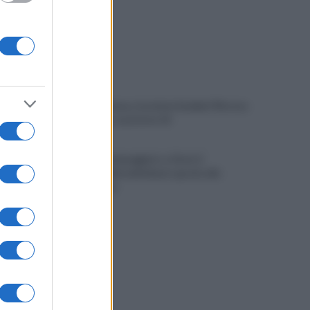
Ex Salernitana, ricordate Sambia? Ritorna
in Francia e vestirà la 10
Autobus danneggiato a Giovi, il
responsabile individuato grazie alle
telecamere