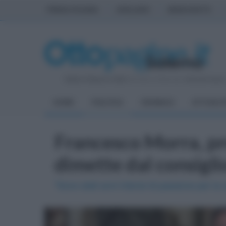
PRIMA PAGINA
AVELLINO
BENEVENTO
Sabato 8 Agosto 2026
| Direttore Editoriale:
Antonio Sass
HOME
POLITICA
CRONACA
ATTUALIT
Francesco Morra, pre
dimette dal consigli
"Sono stati anni intensi di passione per la