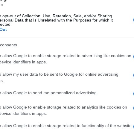
In
ngraziato i presidenti con il quali ha
o opt-out of Collection, Use, Retention, Sale, and/or Sharing
ersonal Data that Is Unrelated with the Purposes for which it
anno sostenuto, ripercorre gli anni di attività
lected.
Out
ino, sottolineando il lavoro portato avanti in
lla valorizzazione dei beni culturali
consents
o allow Google to enable storage related to advertising like cookies on
evice identifiers in apps.
ione, responsabilità e spirito di servizio verso
, evidenziando le difficoltà affrontate dalle
o allow my user data to be sent to Google for online advertising
s.
oro svolto per mantenere centralità e funzioni
to allow Google to send me personalized advertising.
 percorsi di rilancio della rete museale
o allow Google to enable storage related to analytics like cookies on
e del patrimonio culturale, dalla Biblioteca
evice identifiers in apps.
nacoteca Provinciale, dal Castello Arechi
o allow Google to enable storage related to functionality of the website