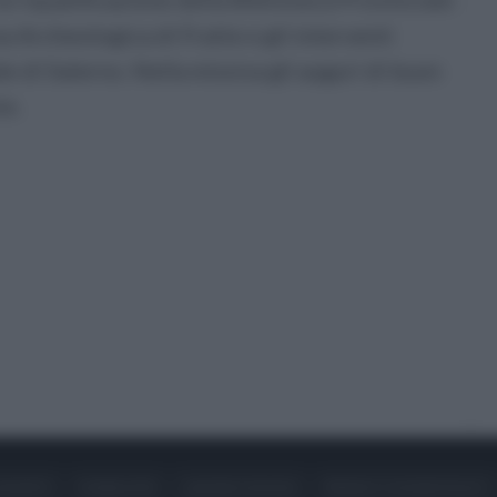
rea Archeologica di Fratte e gli interventi
 di Salerno. Nella missiva gli auguri di buon
te.
ONTATTI
PUBBLICITÀ
LAVORA CON NOI
PRIVACY / COOKIE POLICY