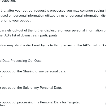
 selection.
 that after your opt-out request is processed you may continue seeing i
ased on personal information utilized by us or personal information dis
 prior to your opt-out.
rately opt-out of the further disclosure of your personal information by
he IAB’s list of downstream participants.
tion may also be disclosed by us to third parties on the IAB’s List of 
 that may further disclose it to other third parties.
 that this website/app uses one or more Google services and may gath
l Data Processing Opt Outs
including but not limited to your visit or usage behaviour. You may click 
4 maggio 2026 alle 19:19
 to Google and its third-party tags to use your data for below specifi
o opt-out of the Sharing of my personal data.
ogle consent section.
In
e dimissioni dalla carica di consigliere
o opt-out of the Sale of my Personal Data.
ncarico ricoperto dal 2022 ad oggi. La
In
ttera indirizzata al presidente della
to opt-out of processing my Personal Data for Targeted
’Assemblea dei sindaci.
ing.