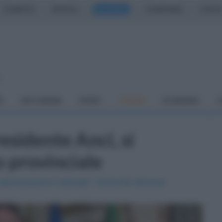
CASERTA
NAPOLI
SALERNO
CAMPANIA
ITALIA
o
À
DAI COMUNI
SPORT
CUCINA
ECONOMIA
C
sidente Anci, si
o provinciale
 valorizzazione culturale". Entra De Simone