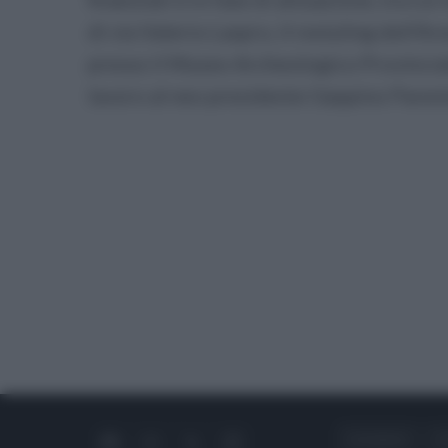
di via Valerio Laspro, il restyling dell’A
presso il Museo Archeologico Provinciale
lavoro al neo presidente Geppino Paren
CHI SIAMO
C