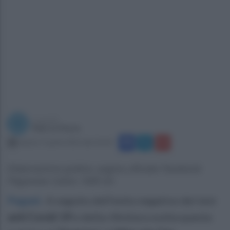
a cura di
Marco Festa
sabato 9 aprile 2022 alle 20:18
Elaborazione grafica: pagina ufficiale Facebook
Paganese Calcio 1926 Srl
Pagani
.
A seguito dell’esito negativo dei test
anti Covid-19
e della rifinitura svolta questa