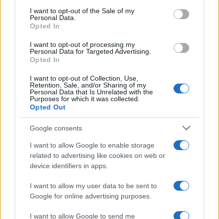
services and may gather and store information including but
I want to opt-out of the Sale of my
Personal Data.
not limited to your visit or usage behaviour. You may click to
Opted In
grant or deny consent to Google and its third-party tags to
use your data for below specified purposes in below Google
I want to opt-out of processing my
consent section.
Personal Data for Targeted Advertising.
Opted In
I want to opt-out of Collection, Use,
Retention, Sale, and/or Sharing of my
Personal Data that Is Unrelated with the
Purposes for which it was collected.
Opted Out
Google consents
I want to allow Google to enable storage
related to advertising like cookies on web or
device identifiers in apps.
I want to allow my user data to be sent to
Google for online advertising purposes.
I want to allow Google to send me