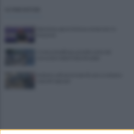
ULTIME NOTIZIE
Salernitana, giorni d’attesa sul mercato: la
situazione
Costiera Amalfitana, presidio estivo dei
motociclisti della Polizia Stradale
Incidente sull'autostrada A2, auto si schianta:
coinvolti 5 giovani