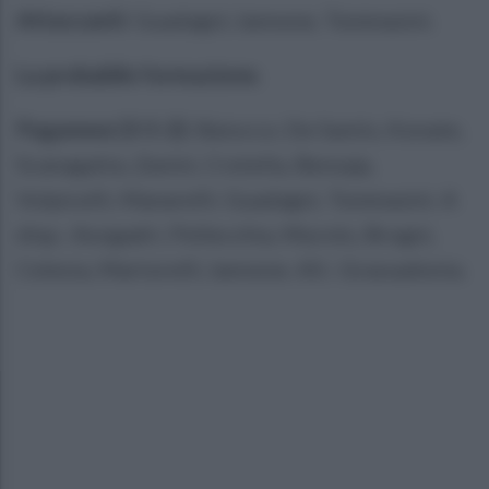
Attaccanti:
Guadagni, Iannone, Tommasini.
La probabile formazione.
Paganese (3-5-2):
Baiocco; De Santis, Konate,
Scanagatta; Zanini, Cretella, Bensaja,
Volpicelli, Manarelli; Guadagni, Tommasini. A
disp.: Avogadri, Pellecchia, Murolo, Brogni,
Celesia, Martorelli, Iannone. All.: Grassadonia.