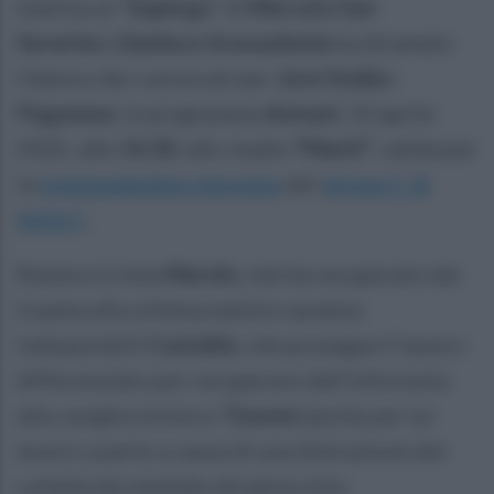
mattina al “
Superga
” di
Mercato San
Severino,
Gianluca Grassadonia
ha diramato
l'elenco dei convocati per
Juve Stabia -
Paganese
, in programma
domani
, 10 aprile
2022, alle
14,30
, allo stadio
"Menti"
, valida per
la
trentaseiesima giornata
del
girone C di
Serie C
.
Rientra in lista
Murolo
, che ha recuperato dal
trauma alla schiena mentre saranno
indisponibili
Castaldo
, che prosegue il lavoro
differenziato per recuperare dall’infortunio
alla caviglia sinistra;
Tissone
(anche per lui
lavoro a parte a causa di una distrazione del
collaterale mediale del ginocchio