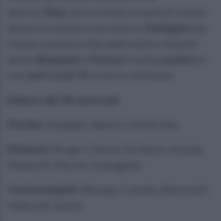
destro);
Diop
, ancora fermo a causa di trauma
distorsivo al ginocchio destro;
Perlingieri
per
trauma contusivo alla spalla destra. Assenti
anche
Sbampato
e
Firenze
risultati
positivi
ai
test
anti Covid-19
svolti in settimana.
L'elenco dei 18 convocati.
Portieri:
Avogadri, Baiocco, Pellecchia.
Difensori:
Brogni, Celesia, De Santis, Konate,
Manarelli, Murolo, Scanagatta.
Centrocampisti:
Bensaja, Cretella, Martorelli,
Volpicelli, Zanini.