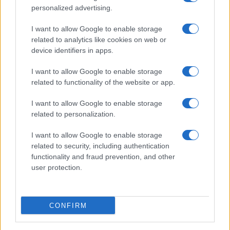
personalized advertising.
I want to allow Google to enable storage
related to analytics like cookies on web or
device identifiers in apps.
I want to allow Google to enable storage
related to functionality of the website or app.
I want to allow Google to enable storage
CHI SIAMO
CONTATTI
PUBBLICITÀ
LAVORA CON NOI
related to personalization.
PRIVACY / COOKIE POLICY
PREFERENZE PRIVACY
I want to allow Google to enable storage
OTTO CHANNEL
related to security, including authentication
functionality and fraud prevention, and other
user protection.
Registrazione del Tribunale di Avellino n. 331 del 23/11/1995
Iscritto al Registro degli Operatori di Comunicazione n. 37512
© Riproduzione Riservata – Ne è consentita esclusivamente una
CONFIRM
riproduzione parziale con citazione della fonte corretta
www.ottopagine.it