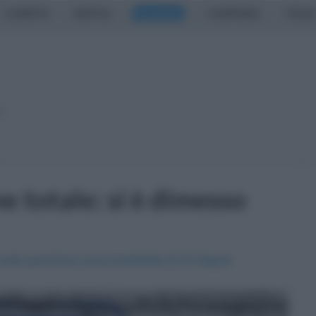
CASERTA
NAPOLI
SALERNO
CAMPANIA
ITALIA
o
e totale: si è dimesso
sulla panchina azzurrostellata di Di Napoli