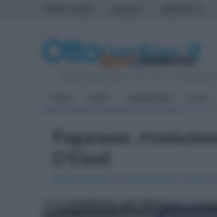
PRIMA PAGINA
AVELLINO
BENEVENTO
Venerdì 7 Agosto 2026
| Direttore Editoriale:
Antonio Sass
HOME
SPORT
SALERNITANA
ALTRI
Paganese, rivoluzion
D'Eboli
Dopo l'esonero di Grassadonia e il ritorno 