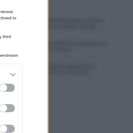
ULTIME NOTIZIE
nterest-
closed to
Obiettivi Salernitana, Avellino e Catania
lavorano per uno scambio: i dettagli
 third
Salernitana, cambia l'orario della sfida con
il Catanzaro Primavera
Downstream
L'Asl: "A Battipaglia regolarmente in
er and store
funzione il servizio trasfusionale"
to grant or
ed purposes