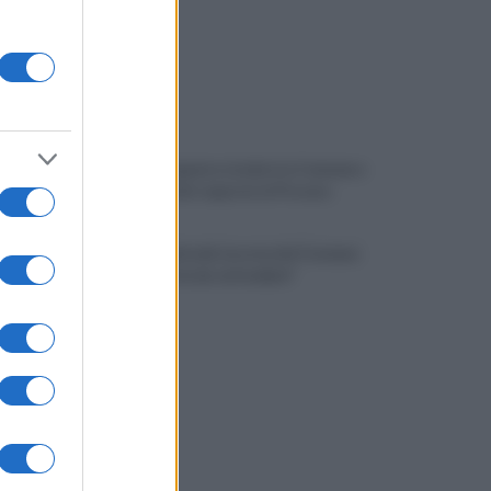
Salerno, è guerra totale tra Comune e
Grand Hotel: esposto in Procura
Restyling Arechi, la nota del Comune:
"Lavori al via da settembre"