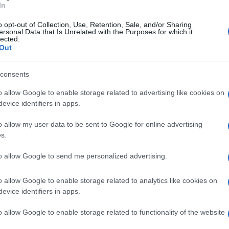
In
vuto, quest’oggi, le dimissioni irrevocabili
o opt-out of Collection, Use, Retention, Sale, and/or Sharing
mo D’Eboli
.
"Il club, preso atto con rispetto di
ersonal Data that Is Unrelated with the Purposes for which it
lected.
con il quale il legame con questa città e con questi
Out
lto fin dal primo giorno con passione e
consents
 al direttore Cosimo D’Eboli le migliori fortune
o allow Google to enable storage related to advertising like cookies on
di tutto!"
si legge nella nota ufficiale con cui la
evice identifiers in apps.
rapporto professionale con
D'Eboli
. Non resta
o allow my user data to be sent to Google for online advertising
ossimo
, alle
17,30
, appuntamento al
"Torre"
s.
io sulla stagione regolare col
derby
in
to allow Google to send me personalized advertising.
o allow Google to enable storage related to analytics like cookies on
evice identifiers in apps.
o allow Google to enable storage related to functionality of the website