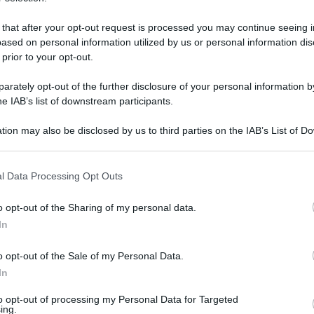
 that after your opt-out request is processed you may continue seeing i
ased on personal information utilized by us or personal information dis
 prior to your opt-out.
rately opt-out of the further disclosure of your personal information by
he IAB’s list of downstream participants.
tion may also be disclosed by us to third parties on the IAB’s List of 
 that may further disclose it to other third parties.
 that this website/app uses one or more Google services and may gath
l Data Processing Opt Outs
including but not limited to your visit or usage behaviour. You may click 
 to Google and its third-party tags to use your data for below specifi
 aprile 2022 alle 17:50
o opt-out of the Sharing of my personal data.
ogle consent section.
In
o opt-out of the Sale of my Personal Data.
opo la
sconfitta per
4-0
al
"Menti"
contro la
In
el
girone C di Serie C formato 2021/2022
.
to opt-out of processing my Personal Data for Targeted
hiamato in panchina
Di Napoli
,
il club
ing.