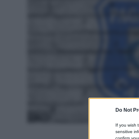
Do Not Pr
If you wish 
sensitive in
confirm your