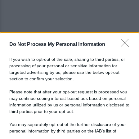
Do Not Process My Personal Information
"No shampoo e bagnoschiuma in spiaggia": via alla
campagna di sensibilizzazione
If you wish to opt-out of the sale, sharing to third parties, or
processing of your personal or sensitive information for
Riapertura ospedale di Agropoli, i sindaci
targeted advertising by us, please use the below opt-out
incontrano il presidente Fico
section to confirm your selection.
Please note that after your opt-out request is processed you
may continue seeing interest-based ads based on personal
information utilized by us or personal information disclosed to
third parties prior to your opt-out.
You may separately opt-out of the further disclosure of your
personal information by third parties on the IAB’s list of
downstream participants.