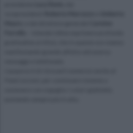
presidente
Luca Renis
, dai
vicepresidenti
Roberto Marrazzo
e
Umberto
Mauro
, e dal direttore generale
Carmine
Parrella
– intende infine esprimere profonda
gratitudine ai tifosi, che in queste ore stanno
manifestando grande affetto attraverso
messaggi e telefonate.
L’auspicio è di ritrovarli numerosi anche al
PalaCoscioni, per continuare insieme a
sostenere con orgoglio i colori gialloblù,
puntando sempre più in alto.