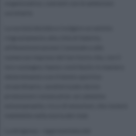
organizzativo, coerenti con le ambizioni
societarie.
La società desidera rivolgere un sentito
ringraziamento alla città di Salerno,
all’Amministrazione Comunale e alle
numerose imprese del territorio che, con il
loro sostegno, hanno contribuito in maniera
determinante a un triennio sportivo
straordinario, caratterizzato da tre
promozioni consecutive: un cammino
entusiasmante, ricco di emozioni, che resterà
indelebile nella storia del club.
La dirigenza - rappresentata dal