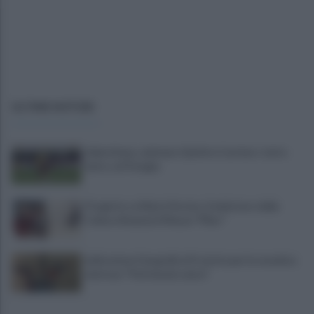
ULTIME NOTIZIE
Salernitana, salutano Quirini e Carriero: tutto
fatto col Perugia
Progetto su Mario Persico, il ministero della
Cultura finanzia il Museo "FRac"
Indicazione Geografica Protetta per la ceramica
vietrese: "Patrimonio unico"