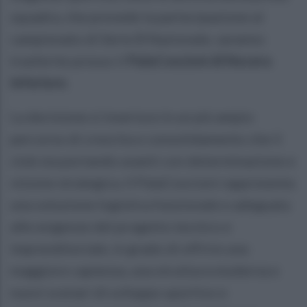
squadra, che prevede la partecipazione al
campionato di Serie B Nazionale, saranno
trasferite presso il
PalaCoscioni di Nocera
Inferiore
.
La decisione si inserisce in un più ampio
percorso di crescita e consolidamento che il
club sta portando avanti con determinazione e
visione strategica. Il PalaCoscioni rappresenta
una soluzione logistica funzionale e adeguata
alle esigenze del progetto tecnico e
imprenditoriale, in grado di offrire una
maggiore capienza, una struttura moderna e
nuovi scenari di sviluppo sportivo e