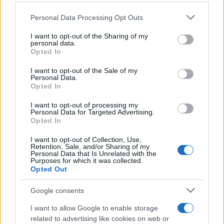
Personal Data Processing Opt Outs
This information may also be disclosed by us to third parties
on the IAB’s List of Downstream Participants that may further
I want to opt-out of the Sharing of my
disclose it to other third parties.
personal data.
Opted In
Please note that this website/app uses one or more Google
services and may gather and store information including but
I want to opt-out of the Sale of my
Personal Data.
not limited to your visit or usage behaviour. You may click to
Opted In
grant or deny consent to Google and its third-party tags to
use your data for below specified purposes in below Google
I want to opt-out of processing my
consent section.
Personal Data for Targeted Advertising.
Opted In
I want to opt-out of Collection, Use,
Retention, Sale, and/or Sharing of my
Personal Data that Is Unrelated with the
Purposes for which it was collected.
Opted Out
Google consents
I want to allow Google to enable storage
related to advertising like cookies on web or