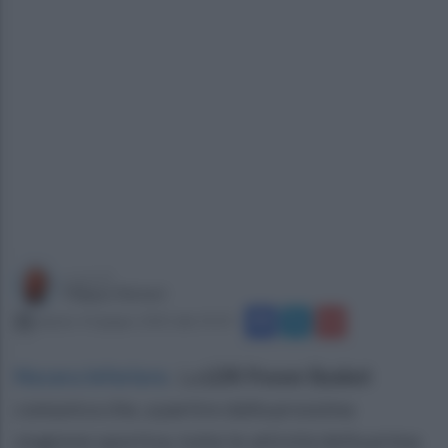
a cura di
Filippo Notari
sabato 14 giugno 2025 alle 19:19
Nocera Inferiore
.
La
LDR Power Basket
comunica che, a partire dalla prossima
stagione sportiva, tutte le attività della prima