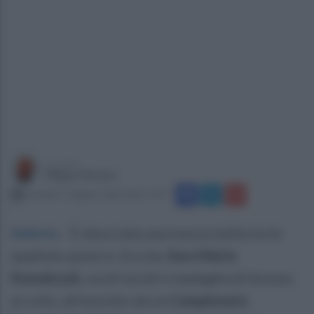
a cura di
Filippo Notari
martedì 17 giugno 2025 alle 11:54
Salerno
.
È sbocciata una nuova stella tra le
spadiste azzurre. Eccola,
Sara Maria
Kowalczyk
, occhi lucidi e medaglia di bronzo
al collo, all’esordio ad un
Campionato