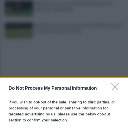
Salernitana, attesa per D’Ursi: il Sorrento lo
schiera in amichevole
Salernitana, vittoria di misura sul Sambiase (2-1):
decidono Lescano e Achik
Do Not Process My Personal Information
Basket, grana Warner per Scafati: il club torna sul
mercato
If you wish to opt-out of the sale, sharing to third parties, or
processing of your personal or sensitive information for
L'aliquota di primo intervento dei carabinieri di
targeted advertising by us, please use the below opt-out
Salerno compie 10 anni
section to confirm your selection.