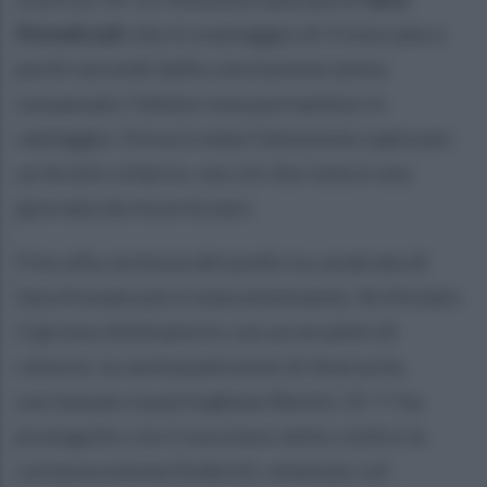
Kowalczyk
che in svantaggio di 3 stoccate a
pochi secondi dalla conclusione aveva
sorpassato l’atleta russa portandosi in
vantaggio. Forse è stata l’emozione a giocare
un brutto scherzo, ma ciò che resta è una
giornata da incorniciare.
Fino alla certezza del podio la cavalcata di
Sara Kowalczyk è stata dominante. Archiviato
il girone eliminatorio con un en plein di
vittorie, la ventiquattrenne di Aversa ha
surclassato la portoghese Bonito 15-7; ha
proseguito con il successo netto contro la
coriacea estone Embrich, ottenuto col