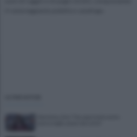
suon di ruggiti e di pugni stretti, conquistando
il rumoreggiante pubblico casalingo.
ULTIME NOTIZIE
Salernitana, Zoia: "Che opportunità vestire
questa maglia, qui per dare tutto"