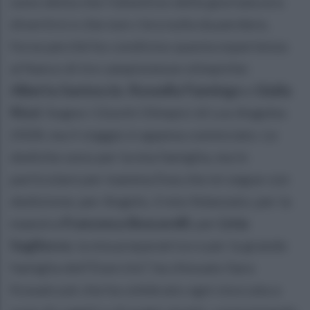
sono detta che l’obiettivo della giornata era
divertirsi e che non c’era nulla da perdere,
forse perché ho condiviso questa esperienza
al fianco di tre campionesse olimpiche:
Alberta Santuccio
,
Rossella Fiamingo
e
Giulia
Rizzi
. Sogno i Giochi Olimpici di Los Angeles
2028, ma il viaggio è appena cominciato. Le
dediche sono per la mia famiglia, ma in
particolare per mamma Ewa che mi segue con
dedizione; per Angelo, il mio fidanzato; per la
maestra
Francesca Boscarelli
; per
Livia
Sagliocco
, la mia preparatrice e per la grande
famiglia dell’Esercito”, ha chiosato Sara
Kowalczyk che ha celebrato ogni stoccata a