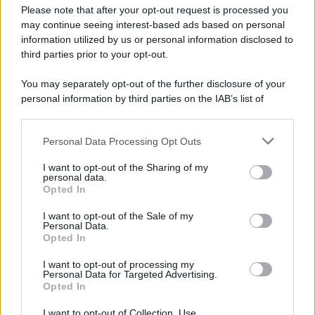
Please note that after your opt-out request is processed you
may continue seeing interest-based ads based on personal
information utilized by us or personal information disclosed to
third parties prior to your opt-out.
You may separately opt-out of the further disclosure of your
personal information by third parties on the IAB’s list of
downstream participants.
Personal Data Processing Opt Outs
This information may also be disclosed by us to third parties
on the IAB’s List of Downstream Participants that may further
I want to opt-out of the Sharing of my
disclose it to other third parties.
personal data.
Opted In
Please note that this website/app uses one or more Google
services and may gather and store information including but
I want to opt-out of the Sale of my
Personal Data.
not limited to your visit or usage behaviour. You may click to
Opted In
grant or deny consent to Google and its third-party tags to
use your data for below specified purposes in below Google
I want to opt-out of processing my
consent section.
Personal Data for Targeted Advertising.
Opted In
I want to opt-out of Collection, Use,