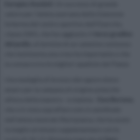
Europeo Assoluti
. Un successo di grande
valore per l’atleta aversana della Giannone
Scherma del centro sportivo dell’Esercito,
classe 2001, che ha raggiunto il
terzo gradino
del podio
, al termine di un cammino sontuoso
che testimonia una crescita importante e che
la consacra tra le migliori spadiste del Paese.
Una medaglia di bronzo dal sapore dolce
amaro per la campana di origine polacche
allieva della maestra - e mamma -
Ewa Borowa
,
che si è vista sopraffare solo in semifinale
dall’atleta neutrale Murtazaeva, che ha avuto
la meglio al minuto supplementare con lo
score di 14-13. Rimonta mancata di
Sara