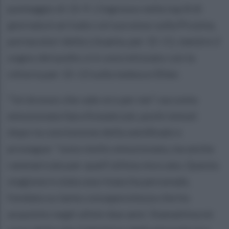
punteggio di 15-9. L’ingresso nella top 8 di
giornata è arrivato col successo sulla Prosina,
portacolori della Lituania, per 15-11; mentre il
sogno del podio si è concretizzato con la
vittoria per 15-13 sulla tedesce Ehler.
“Un bronzo che vale oro per me” racconta
emozionata Sara Kowalczyk, pochi minuti
dopo la conclusione della semifinale e
prosegue: “sono molto emozionata, ma anche
rammaricata per quell’ultima stoccata. Questa
stagione è stata una rinascita personale,
fondata su tanta consapevolezza che ho
acquisito negli ultimi due anni. Stamattina mi