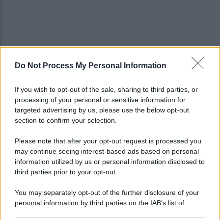
Do Not Process My Personal Information
"No shampoo e bagnoschiuma in spiaggia": via alla
campagna di sensibilizzazione
If you wish to opt-out of the sale, sharing to third parties, or
processing of your personal or sensitive information for
Riapertura ospedale di Agropoli, i sindaci
targeted advertising by us, please use the below opt-out
incontrano il presidente Fico
section to confirm your selection.
Please note that after your opt-out request is processed you
may continue seeing interest-based ads based on personal
information utilized by us or personal information disclosed to
third parties prior to your opt-out.
You may separately opt-out of the further disclosure of your
personal information by third parties on the IAB’s list of
downstream participants.