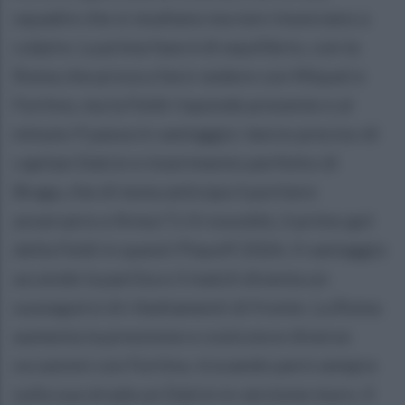
squadre che si studiano ma non rinunciano a
colpire. La prima fase è di equilibrio, con la
Roma che prova a farsi vedere con Miquel e
Fortino, ma la Feldi risponde presente e al
minuto 9 passa in vantaggio: lancio preciso di
capitan Dalcin e inserimento perfetto di
Braga, che di testa anticipa il portiere
avversario e firma l’1-0 rossoblù, il primo gol
della Feldi in questi Playoff 2026. Il vantaggio
accende la partita e il match diventa un
susseguirsi di ribaltamenti di fronte. La Roma
aumenta la pressione e costruisce diverse
occasioni con Fortino, trovando però sempre
sulla sua strada un Dalcin in versione muro. Il