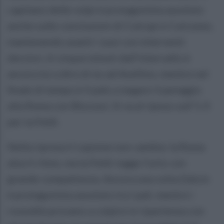
capitano delle volpi è protagonista assoluto
anche sulle conclusioni di Cutrupi e Cutruneo,
mantenendo avanti i suoi con interventi
decisivi. A cinque minuti dall’intervallo è
ancora lui a dire di no ad Avellino, mentre nel
finale di tempo è il palo a negare il pareggio
alla Roma con Biscossi. Si va al riposo sull’1-0
per la Feldi.
Nella ripresa il copione non cambia: la Roma
alza il ritmo, ma la Feldi regge l’urto con
grande compattezza. Ancora una volta Dalcin
è protagonista assoluto tra i pali, mentre i
rossoblù provano a colpire in ripartenza con