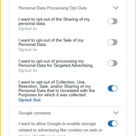
Personal Data Processing Opt Outs
This information may also be disclosed by us to third parties
on the IAB’s List of Downstream Participants that may further
I want to opt-out of the Sharing of my
disclose it to other third parties.
personal data.
Opted In
Please note that this website/app uses one or more Google
services and may gather and store information including but
I want to opt-out of the Sale of my
Personal Data.
not limited to your visit or usage behaviour. You may click to
Opted In
grant or deny consent to Google and its third-party tags to
use your data for below specified purposes in below Google
I want to opt-out of processing my
consent section.
Personal Data for Targeted Advertising.
Opted In
I want to opt-out of Collection, Use,
Retention, Sale, and/or Sharing of my
Personal Data that Is Unrelated with the
Purposes for which it was collected.
Opted Out
Google consents
I want to allow Google to enable storage
related to advertising like cookies on web or