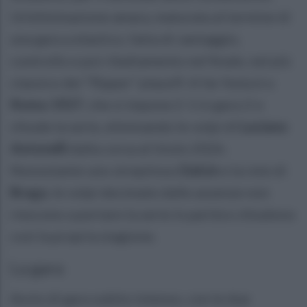
Un’eliminazione amara, maturata al termine di
una gara a elastico, fatta di vantaggio,
controllo e poi ribaltamento nel finale, nel più
classico dei “flipper” playoff. A far festa è a
Roma 1927
, che si impone 2-1 in gara-2 e
chiude la serie, eliminando le volpi di
Luciano
Antonelli
dalla corsa al titolo 2026.
Nonostante uno strepitoso
Dalcin
e la rete di
Braga
, le volpi decimate dalle assenze non
riescono a portare la serie in parità e chiudono
così la propria stagione.
La gara
Avvio di gara subito intenso, con le due