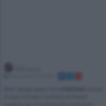
a cura di
Sabato Romeo
sabato 13 giugno 2026 alle 08:07
Eboli
.
Epilogo amaro. Per la
Feldi Eboli
si ferma
ai quarti di finale il cammino nei Playoff
Scudetto, per il secondo anno consecutivo.