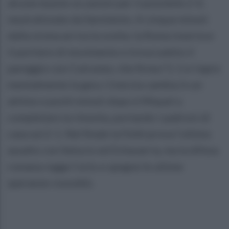
alcune buone occasioni per il possibile 2-0,
neutralizzate da Sarmiento. A cinque minuti
dalla sirena arriva la svolta: la Roma inserisce
il portiere di movimento e trova subito il
pareggio con Cutruneo, che firma l’1-1 e riapre
mentalmente la gara. L’inerzia cambia in un
attimo e pochi minuti dopo è Miquel a
completare la rimonta, portando i padroni di
casa sul 2-1. Nel finale la Feldi prova l’ultimo
assalto con Selucio ed Echavarria, ma la difesa
romana regge l’urto e spegne le ultime
speranze rossoblù.