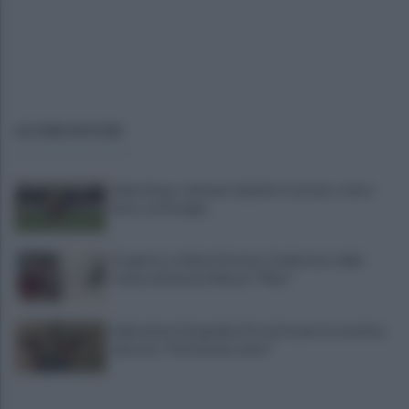
ULTIME NOTIZIE
Salernitana, salutano Quirini e Carriero: tutto
fatto col Perugia
Progetto su Mario Persico, il ministero della
Cultura finanzia il Museo "FRac"
Indicazione Geografica Protetta per la ceramica
vietrese: "Patrimonio unico"