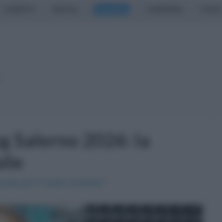
CASERTA
NAPOLI
SALERNO
CAMPANIA
ITALIA
o
g Salerno 2026: la
ile
ità per il nostro territorio"