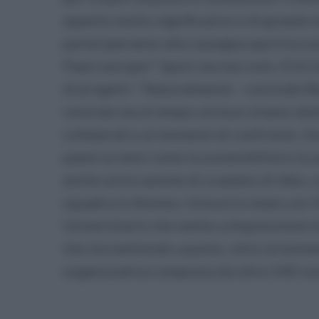
aspetto molto significativo e di grande 
parteciperanno alla rassegna sportiva sa
Paesi europei”. Sport ma non solo. EUG 
di progetti. “Naturalmente - conclude Bas
centrale ma al tempo stresso stiamo ded
collaterali e ai momenti di confronto. D
panel su temi come la sostenibilità e la 
anche un’occasione di scambio di idee, 
squadra in Ateneo, Unisa è in team con l’
Universitario che mette a disposizione l
che sta mettendo a punto, oltre al mome
organizzativa composta da oltre 500 vol