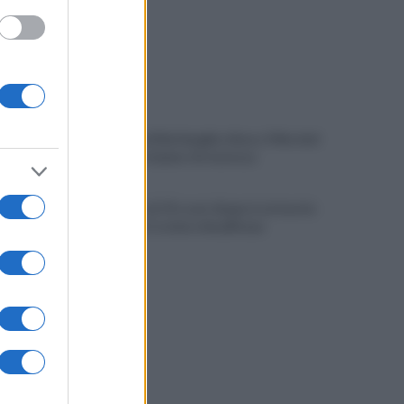
Ospedale di Battipaglia chiuso, il Nursind
promuove il piano di sicurezza
Un gruppo di 19 scout dispersi sul monte
Cerreto in Costiera Amalfitana