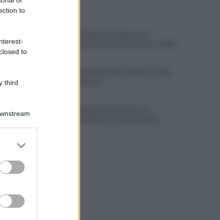
ULTIME NOTIZIE
ection to
Salernitana, vittoria di misura sul
nterest-
Sambiase (2-1): decidono Lescano e Achik
closed to
Basket, grana Warner per Scafati: il club
torna sul mercato
 third
L'aliquota di primo intervento dei
Downstream
carabinieri di Salerno compie 10 anni
er and store
to grant or
ed purposes