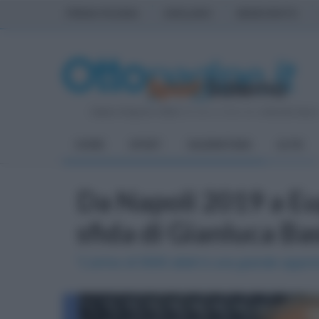
PRIMA PAGINA
AVELLINO
BENEVENTO
Sabato 8 Agosto 2026
| Direttore Editoriale:
Antonio Sass
HOME
SPORT
SALERNITANA
ALTRI
Da Napoli 2019 a Eu
sfida di Gianluca Bas
"L'arrivo di 5000 atleti è una grande opportun