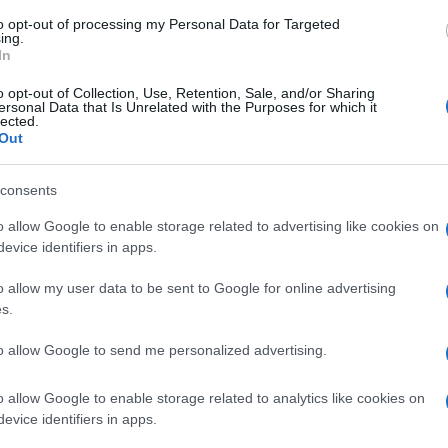
to: gli
EUG Salerno 2026
.
Commissario
to opt-out of processing my Personal Data for Targeted
ing.
 nel 2019
, ultimo grande evento sportivo
In
ia, Gianluca Basile aveva contezza, nel
o opt-out of Collection, Use, Retention, Sale, and/or Sharing
ersonal Data that Is Unrelated with the Purposes for which it
’incarico conferitogli dal Rettore di UNISA,
lected.
Out
ebbe andato incontro all’ennesima grande sfida
nageriale. Fondamentale risulta, però, la
consents
o allow Google to enable storage related to advertising like cookies on
evice identifiers in apps.
ner Basile – quando la macchina organizzativa
o allow my user data to be sent to Google for online advertising
 in moto, ma avendo avuto la responsabilità
s.
l 2019 è stata una conseguenza logica, di
to allow Google to send me personalized advertising.
atore dei Giochi, mettere a disposizione
niversiadi del 2019 che coinvolsero l’intera
o allow Google to enable storage related to analytics like cookies on
evice identifiers in apps.
ssimo 18 luglio avranno una dimensione più