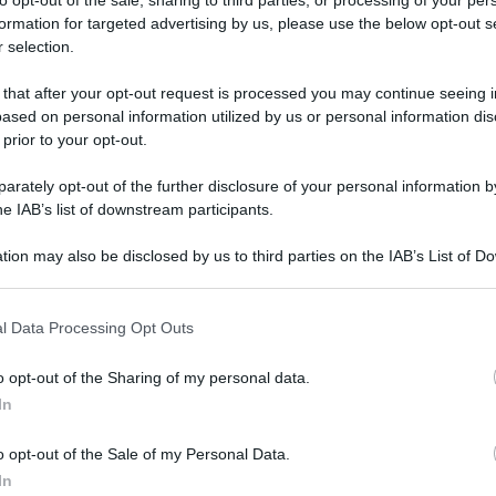
formation for targeted advertising by us, please use the below opt-out s
 selection.
 that after your opt-out request is processed you may continue seeing i
ased on personal information utilized by us or personal information dis
 prior to your opt-out.
rately opt-out of the further disclosure of your personal information by
he IAB’s list of downstream participants.
tion may also be disclosed by us to third parties on the IAB’s List of 
 that may further disclose it to other third parties.
 giugno 2026 alle 13:53
 that this website/app uses one or more Google services and may gath
l Data Processing Opt Outs
including but not limited to your visit or usage behaviour. You may click 
 to Google and its third-party tags to use your data for below specifi
stino.
Gianluca Basile
, ingegnere civile con
o opt-out of the Sharing of my personal data.
ogle consent section.
In
ezione aziendale in Project Management delle
diamento all’Università degli Studi di Salerno
o opt-out of the Sale of my Personal Data.
In
 Generale, già immaginava quello che l’avrebbe