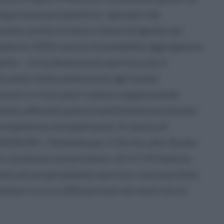
importanza prospettica: i giovani che
ranno anche la futura classe dirigente dei
Salerno 2026 sarà un formidabile aggregatore
ile - c’è la dimensione sportiva che è
icando molta attenzione agli eventi
ocenti e ricercatori stanno organizzando
salute affinché questa manifestazione diventi
competenze ed esperienze. Si lavora di
ADISURC, l’Azienda per il Diritto allo Studio
e residenze universitarie, ed il CUS Salerno
nto più propriamente sportivo, una macchina
ontari e circa 300 persone nel work force”.