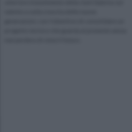
ulteriore investimento della Jomi Salerno sul
talento e sulla crescita delle nuove
generazioni, con l'obiettivo di consolidare un
progetto tecnico che guarda al presente senza
mai perdere di vista il futuro.