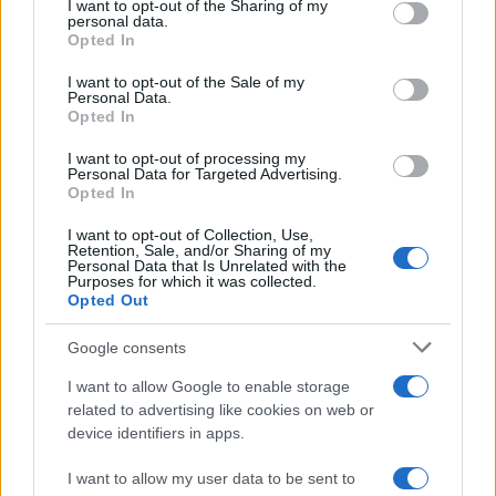
I want to opt-out of the Sharing of my
disclose it to other third parties.
personal data.
Opted In
Please note that this website/app uses one or more Google
services and may gather and store information including but
I want to opt-out of the Sale of my
Personal Data.
not limited to your visit or usage behaviour. You may click to
Opted In
grant or deny consent to Google and its third-party tags to
use your data for below specified purposes in below Google
I want to opt-out of processing my
consent section.
Personal Data for Targeted Advertising.
Opted In
I want to opt-out of Collection, Use,
Retention, Sale, and/or Sharing of my
Personal Data that Is Unrelated with the
Purposes for which it was collected.
Opted Out
Google consents
I want to allow Google to enable storage
related to advertising like cookies on web or
device identifiers in apps.
I want to allow my user data to be sent to