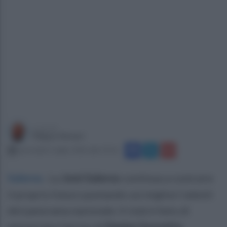
a cura di
Filippo Notari
mercoledì 1 luglio 2026 alle 19:16
Salerno
.
La
Jomi Salerno
continua a costruire
il proprio futuro puntando sui migliori talenti
del panorama nazionale. Il club è lieto di
annunciare l'arrivo di
Denise Guzzetta
,