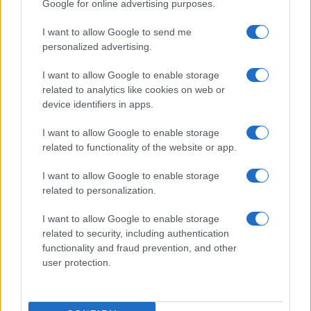
Google for online advertising purposes.
I want to allow Google to send me
personalized advertising.
I want to allow Google to enable storage
related to analytics like cookies on web or
device identifiers in apps.
I want to allow Google to enable storage
related to functionality of the website or app.
I want to allow Google to enable storage
CHI SIAMO
CONTATTI
PUBBLICITÀ
LAVORA CON NOI
related to personalization.
PRIVACY / COOKIE POLICY
PREFERENZE PRIVACY
I want to allow Google to enable storage
OTTO CHANNEL
related to security, including authentication
functionality and fraud prevention, and other
user protection.
Registrazione del Tribunale di Avellino n. 331 del 23/11/1995
Iscritto al Registro degli Operatori di Comunicazione n. 37512