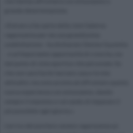
che Denise affronterà con entusiasmo e
grande determinazione.
«Entrare a far parte della Jomi Salerno
rappresenta per me una grandissima
soddisfazione - ha dichiarato Denise Guzzetta
- e un'importante opportunità di crescita, sia
dal punto di vista sportivo che personale. So
che non sarà facile lasciare casa e le mie
abitudini, ma sono pronta ad affrontare questa
nuova esperienza con entusiasmo, dando
sempre il massimo e cercando di imparare il
più possibile ogni giorno.»
L'arrivo del portiere veneto rappresenta un