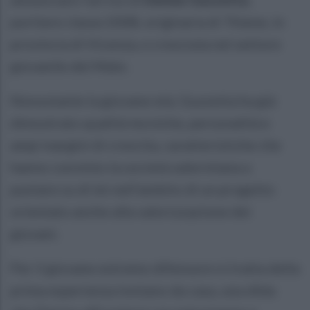
portiere classe 2008, originaria di Thiene, in
provincia di Vicenza, e cresciuta nel settore
giovanile del Malo.
Nonostante la giovane età, Guzzetta ha già
dimostrato qualità tecniche, personalità e
ampi margini di crescita, caratteristiche che
hanno convinto la società salernitana a
puntare su di lei nell'ambito di un progetto
orientato anche alla valorizzazione dei
giovani.
Per il giovane estremo difensore si tratta della
prima esperienza lontano da casa, una sfida