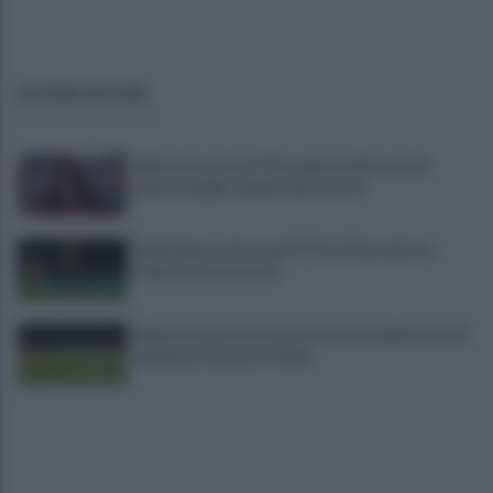
ULTIME NOTIZIE
Salernitana, Zoia: "Che opportunità vestire
questa maglia, qui per dare tutto"
Salernitana, attesa per D’Ursi: il Sorrento lo
schiera in amichevole
Salernitana, vittoria di misura sul Sambiase (2-1):
decidono Lescano e Achik