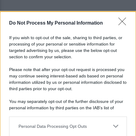
Do Not Process My Personal Information
Basket, grana Warner per Scafati: il club torna sul
mercato
If you wish to opt-out of the sale, sharing to third parties, or
processing of your personal or sensitive information for
L'aliquota di primo intervento dei carabinieri di
targeted advertising by us, please use the below opt-out
Salerno compie 10 anni
section to confirm your selection.
Please note that after your opt-out request is processed you
may continue seeing interest-based ads based on personal
information utilized by us or personal information disclosed to
third parties prior to your opt-out.
You may separately opt-out of the further disclosure of your
personal information by third parties on the IAB’s list of
downstream participants.
Personal Data Processing Opt Outs
This information may also be disclosed by us to third parties
on the IAB’s List of Downstream Participants that may further