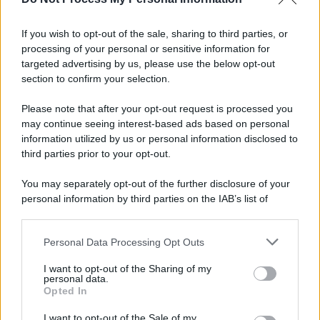
Salernitana, vittoria di misura sul Sambiase (2-1):
decidono Lescano e Achik
If you wish to opt-out of the sale, sharing to third parties, or
processing of your personal or sensitive information for
Basket, grana Warner per Scafati: il club torna sul
targeted advertising by us, please use the below opt-out
mercato
section to confirm your selection.
Please note that after your opt-out request is processed you
may continue seeing interest-based ads based on personal
information utilized by us or personal information disclosed to
third parties prior to your opt-out.
You may separately opt-out of the further disclosure of your
personal information by third parties on the IAB’s list of
downstream participants.
Personal Data Processing Opt Outs
This information may also be disclosed by us to third parties
on the IAB’s List of Downstream Participants that may further
I want to opt-out of the Sharing of my
disclose it to other third parties.
personal data.
Opted In
Please note that this website/app uses one or more Google
services and may gather and store information including but
I want to opt-out of the Sale of my