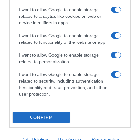
I want to allow Google to enable storage
related to analytics like cookies on web or
device identifiers in apps.
I want to allow Google to enable storage
related to functionality of the website or app.
I want to allow Google to enable storage
CHI SIAMO
CONTATTI
PUBBLICITÀ
LAVORA CON NOI
related to personalization.
PRIVACY / COOKIE POLICY
PREFERENZE PRIVACY
I want to allow Google to enable storage
OTTO CHANNEL
related to security, including authentication
functionality and fraud prevention, and other
user protection.
Registrazione del Tribunale di Avellino n. 331 del 23/11/1995
Iscritto al Registro degli Operatori di Comunicazione n. 37512
© Riproduzione Riservata – Ne è consentita esclusivamente una
CONFIRM
riproduzione parziale con citazione della fonte corretta
www.ottopagine.it
Data Deletion
Data Access
Privacy Policy