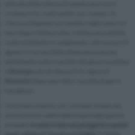
delicata sfida interna di questa sera con il
Crotone e fa i conti anche con i numeri. Si
ritorna a disputare un monday-night quasi tre
mesi dopo l’ultima volta. L’ultimo precedente
risale al debutto in campionato, allo scorso 25
agosto in cui una Salernitana sprecona ma
balbettante sotto il profilo del gioco sconfisse
il
Siracusa
solo di misura (1-0, rigore di
Knezovic
) dopo aver fatto raccolta di gol in
fuorigioco.
Il successo interno con i siciliani chiuse una
striscia horror della Salernitana nelle partite
al lunedì.
In serie A, ben sei pareggi (tra questi
il pari a Roma 2-2 e poi con il Milan 1-1) ma