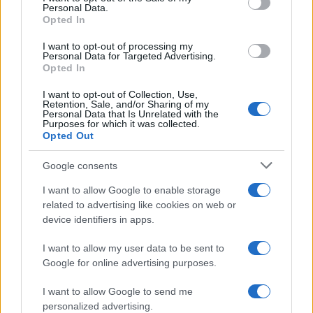
Personal Data.
not limited to your visit or usage behaviour. You may click to
Opted In
grant or deny consent to Google and its third-party tags to
use your data for below specified purposes in below Google
I want to opt-out of processing my
consent section.
Personal Data for Targeted Advertising.
Opted In
I want to opt-out of Collection, Use,
Retention, Sale, and/or Sharing of my
Personal Data that Is Unrelated with the
Purposes for which it was collected.
Opted Out
Google consents
I want to allow Google to enable storage
related to advertising like cookies on web or
device identifiers in apps.
I want to allow my user data to be sent to
Google for online advertising purposes.
I want to allow Google to send me
personalized advertising.