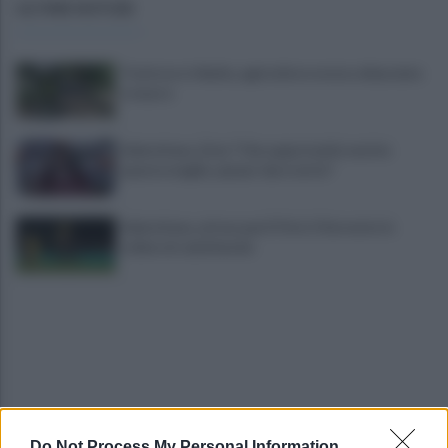
ULTIME NOTIZIE
Trattore si ribalta, agricoltore resta schiacciato
e muore
Salernitana, Zoia: "Che opportunità vestire
questa maglia, qui per dare tutto"
Salernitana, attesa per D’Ursi: il Sorrento lo
schiera in amichevole
Do Not Process My Personal Information