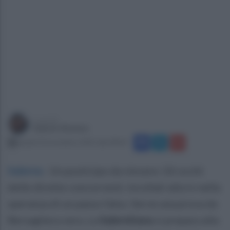
a cura di
Sabato Romeo
lunedì 10 novembre 2025 alle 08:44
Salerno
.
Un posticipo da vincere. Gli occhi
delle dirette concorrenti, incollati alla tv nella
speranza di un passo falso. Serve una prova da
Bersagliera vera. La
Salernitana
si prepara alla