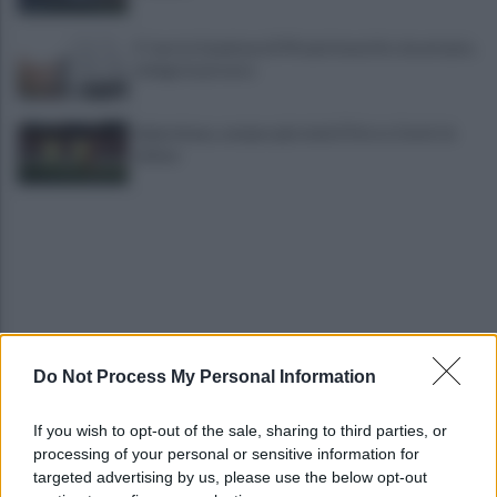
E' morto il pedone di 94 anni investito da un'auto,
indaga la procura
Salernitana, sempre più vicini D’Ursi e Ciotti: le
ultime
Do Not Process My Personal Information
Golemic: "Salernitana, ti lascio un pezzo di cuore.
Adesso voglio solo giocare"
If you wish to opt-out of the sale, sharing to third parties, or
processing of your personal or sensitive information for
VIDEO | Collisione nelle acque della Costiera,
targeted advertising by us, please use the below opt-out
gozzo affonda