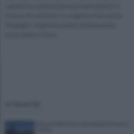
cadetteria scatterebbe automaticamente il
rinnovo di contratto in scadenza il prossimo
30 giugno. Guantoni pronti: Donnarumma
vuole alzare il muro.
ULTIME NOTIZIE
Avversari Salernitana, rischio penalizzazione per il
Catania