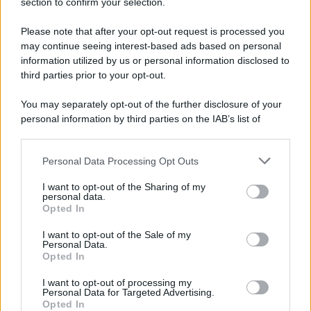
section to confirm your selection.
Please note that after your opt-out request is processed you
may continue seeing interest-based ads based on personal
information utilized by us or personal information disclosed to
third parties prior to your opt-out.
You may separately opt-out of the further disclosure of your
personal information by third parties on the IAB’s list of
downstream participants.
Personal Data Processing Opt Outs
This information may also be disclosed by us to third parties
on the IAB’s List of Downstream Participants that may further
I want to opt-out of the Sharing of my
disclose it to other third parties.
personal data.
Opted In
Please note that this website/app uses one or more Google
services and may gather and store information including but
I want to opt-out of the Sale of my
Personal Data.
not limited to your visit or usage behaviour. You may click to
Opted In
grant or deny consent to Google and its third-party tags to
use your data for below specified purposes in below Google
I want to opt-out of processing my
consent section.
Personal Data for Targeted Advertising.
Opted In