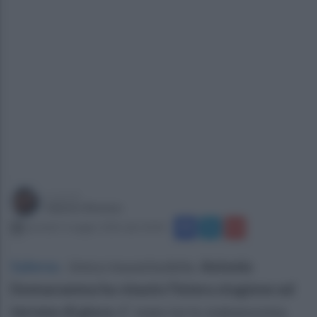
a cura di
Sabato Romeo
martedì 5 maggio 2026 alle 20:04
Salerno
.
Unico insostituibile.
Antonio
Donnarumma ha vissuto l’intera stagione sul
terreno di gioco.
E’ stato lui lo stakanovista