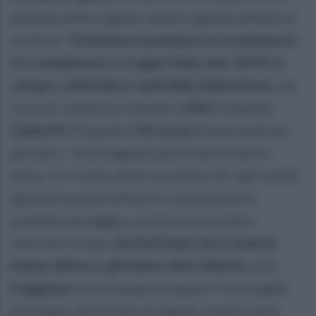
granata nella regular season appena andata in
archivio.
Trentanove presenze su trentanove
tra campionato e Coppa Italia, ben 3510′ in
campo a difendere i pali della Salernitana.
Un
record, condiviso insieme a
Dini
(Catania),
Galeotti
(Trapani) e
De Lucia
(Casertana) nel
girone C. Una stagione però fatta di alti e
bassi: 11 i clean sheet ma anche 42 i gol subiti
(granata quinta difesa in campionato) e
qualche passaggio a vuoto che ha fatto
storcere il naso.
Sia Raffaele che Cosmi lo
hanno difeso e gli hanno dato fiducia.
Il ds
Faggiano
ne ha sempre elogiato il suo piglio
da leader. Nel finale di regular season tanti