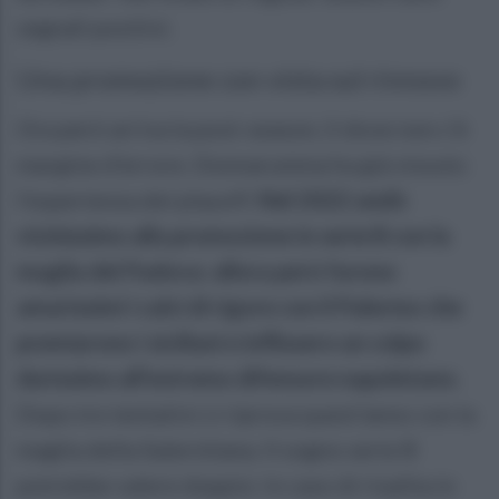
segnali positivi.
Una promozione con vista sul rinnovo
Ora però arriva la post-season, lì dove non c’è
margine d’errore. Donnarumma ha già vissuto
l’esperienza dei playoff.
Nel 2022 andò
vicinissimo alla promozione in serie B con la
maglia del Padova: allora però furono
amarissimi i calci di rigore con il Palermo che
premiarono i siciliani e inflissero un colpo
durissimo all’estremo difensore napoletano.
Dopo tre tentativi ci riprova quest’anno con la
maglia della Salernitana. Il sogno serie B
potrebbe valere doppio: in caso di risalita in