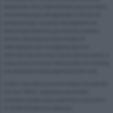
annunciato che è stata attivata una procedura
straordinaria per salvaguardare il diritto di
prelazione per l’acquisto del biglietto per
Salernitana-Ravenna, pur essendo scaduti i
termini, destinata ai tifosi titolari di
abbonamento per la stagione sportiva
2025/26 che non sono riusciti ad esercitarlo, a
causa di errori tecnici del provider di ticketing
non dipendenti dalla biglietteria del club.
Coloro che nelle scorse ore hanno riscontrato
l’errore “
2054 – prelazione non trovata
”
potranno inviare una e-mail entro e non oltre
le 12:00 all’indirizzo dedicato