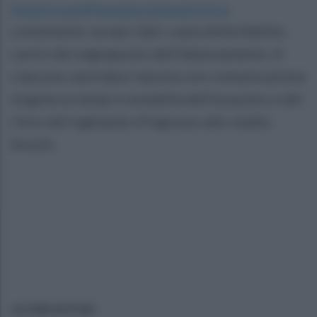
fidelitycard@ussalernitana1919.it
,
contenente i propri dati, copia della fidelity
card e del segnaposto dell’abbonamento. A
ciascuno sarà data risposta con comunicazione
singola su tempi e modalità dell’acquisto e del
ritiro del tagliando d’ingresso allo stadio
Arechi.
ULTIME NOTIZIE