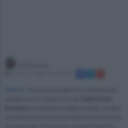
a cura di
Sabato Romeo
domenica 17 maggio 2026 alle 11:04
Salerno
.
Una corsa al biglietto rallentata da
intoppi tecnici esterni al club.
Salernitana-
Ravenna
si preannuncia sfida rovente. In tanti
però hanno riscontrato problemi con il diritto
di prelazione. In tal senso, la Salernitana ha