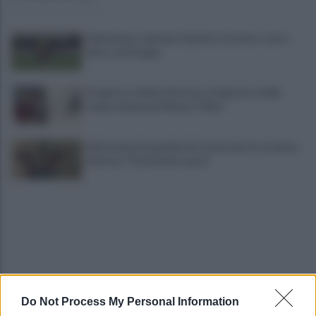
Salernitana, salutano Quirini e Carriero: tutto
fatto col Perugia
Progetto su Mario Persico, il ministero della
Cultura finanzia il Museo "FRac"
Indicazione Geografica Protetta per la ceramica
vietrese: "Patrimonio unico"
Do Not Process My Personal Information
"No shampoo e bagnoschiuma in spiaggia": via alla