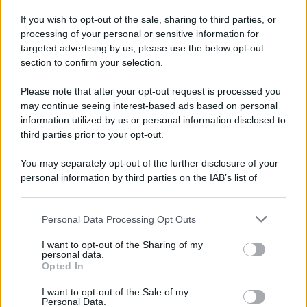
campagna di sensibilizzazione
If you wish to opt-out of the sale, sharing to third parties, or
processing of your personal or sensitive information for
Riapertura ospedale di Agropoli, i sindaci
targeted advertising by us, please use the below opt-out
incontrano il presidente Fico
section to confirm your selection.
Please note that after your opt-out request is processed you
may continue seeing interest-based ads based on personal
information utilized by us or personal information disclosed to
third parties prior to your opt-out.
You may separately opt-out of the further disclosure of your
personal information by third parties on the IAB’s list of
downstream participants.
Personal Data Processing Opt Outs
This information may also be disclosed by us to third parties
on the IAB’s List of Downstream Participants that may further
I want to opt-out of the Sharing of my
disclose it to other third parties.
personal data.
Opted In
Please note that this website/app uses one or more Google
services and may gather and store information including but
I want to opt-out of the Sale of my
Personal Data.
not limited to your visit or usage behaviour. You may click to