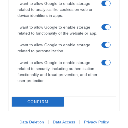
I want to allow Google to enable storage
related to analytics like cookies on web or
device identifiers in apps.
I want to allow Google to enable storage
related to functionality of the website or app.
I want to allow Google to enable storage
CHI SIAMO
CONTATTI
PUBBLICITÀ
LAVORA CON NOI
related to personalization.
PRIVACY / COOKIE POLICY
PREFERENZE PRIVACY
I want to allow Google to enable storage
OTTO CHANNEL
related to security, including authentication
functionality and fraud prevention, and other
user protection.
Registrazione del Tribunale di Avellino n. 331 del 23/11/1995
Iscritto al Registro degli Operatori di Comunicazione n. 37512
© Riproduzione Riservata – Ne è consentita esclusivamente una
CONFIRM
riproduzione parziale con citazione della fonte corretta
www.ottopagine.it
Data Deletion
Data Access
Privacy Policy